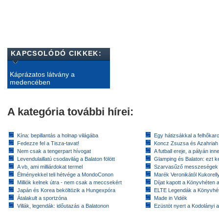
KAPCSOLÓDÓ CIKKEK:
Káprázatos látvány a
medencében
A kategória további hírei:
Kína: bepillantás a holnap világába
Egy hátizsákkal a felhőkarc
Fedezze fel a Tisza-tavat!
Koncz Zsuzsa és Azahriah
Nem csak a tengerpart hívogat
A futball ereje, a pályán inn
Levendulaillatú csodavilág a Balaton fölött
Glamping és Balaton: ezt ke
A vb, ami milliárdokat termel
Szarvasűző messzeségek
Élményekkel teli hétvége a MondoConon
Marék Veronikától Kukorell
Milliók kelnek útra - nem csak a meccsekért
Díjat kapott a Könyvhéten
Japán és Korea beköltözik a Hungexpóra
ELTE Legendák a Könyvhé
Átalakult a sportzóna
Made in Vidék
Villák, legendák: időutazás a Balatonon
Ezüstöt nyert a Kodolányi