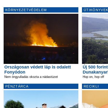
KÖRNYEZETVÉDELEM
ÚTIKÖNYVEK
Országosan védett láp is odalett
Új 500 forin
Fonyódon
Dunakanyar
Nem öngyulladás okozta a nádastüzet
Hop on, hop off
PÉNZTÁRCA
RECIKLI