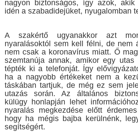
nagyon biztonságos, így azok, akik a
idén a szabadidejüket, nyugalomban te
A szakértő ugyanakkor azt mond
nyaralásoktól sem kell félni, de nem 
nem csak a koronavírus miatt. Ő ma
szemtanúja annak, amikor egy utas 
tépték ki a telefonját. Így elővigyáza
ha a nagyobb értékeket nem a kez
táskában tartjuk, de még ez sem jele
utazás során. Az általános biztons
külügy honlapján lehet információho
nyaralás megkezdése előtt érdemes b
hogy ha mégis bajba kerülnénk, legy
segítségért.