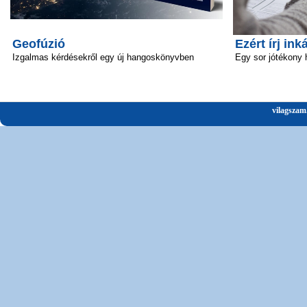
Geofúzió
Ezért írj ink
Izgalmas kérdésekről egy új hangoskönyvben
Egy sor jótékony 
vilagszam