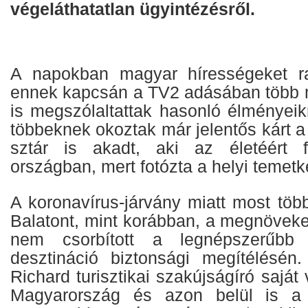
végeláthatatlan ügyintézésről.
A napokban magyar hírességeket rab
ennek kapcsán a TV2 adásában több m
is megszólaltattak hasonló élményeikr
többeknek okoztak már jelentős kárt a 
sztár is akadt, aki az életéért f
országban, mert fotózta a helyi temet
A koronavírus-járvány miatt most töb
Balatont, mint korábban, a megnöveke
nem csorbított a legnépszerűbb h
desztináció biztonsági megítélésén
Richard turisztikai szakújságíró saját
Magyarország és azon belül is a 