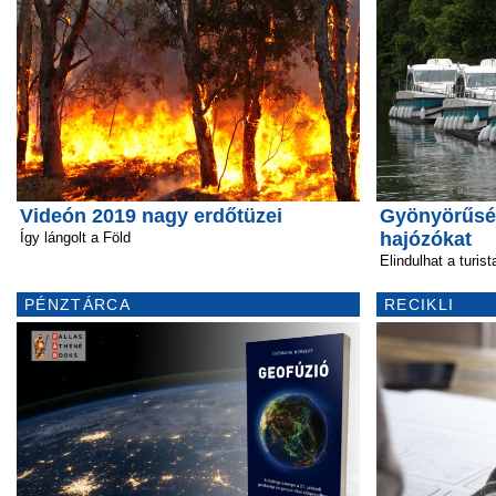
Videón 2019 nagy erdőtüzei
Gyönyörűség
hajózókat
Így lángolt a Föld
Elindulhat a turis
PÉNZTÁRCA
RECIKLI