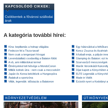
KAPCSOLÓDÓ CIKKEK:
Csökkentek a fővárosi szállodai
árak
A kategória további hírei:
Kína: bepillantás a holnap világába
Egy hátizsákkal a felhőkarc
Fedezze fel a Tisza-tavat!
Koncz Zsuzsa és Azahriah
Nem csak a tengerpart hívogat
A futball ereje, a pályán inn
Levendulaillatú csodavilág a Balaton fölött
Glamping és Balaton: ezt ke
A vb, ami milliárdokat termel
Szarvasűző messzeségek
Élményekkel teli hétvége a MondoConon
Marék Veronikától Kukorell
Milliók kelnek útra - nem csak a meccsekért
Díjat kapott a Könyvhéten
Japán és Korea beköltözik a Hungexpóra
ELTE Legendák a Könyvhé
Átalakult a sportzóna
Made in Vidék
Villák, legendák: időutazás a Balatonon
Ezüstöt nyert a Kodolányi
KÖRNYEZETVÉDELEM
ÚTIKÖNYVEK