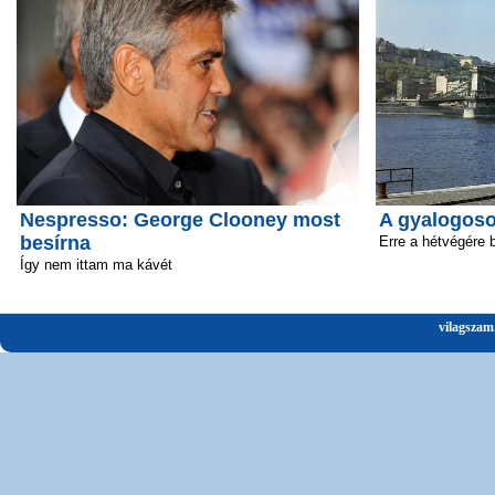
Nespresso: George Clooney most
A gyalogosok
besírna
Erre a hétvégére 
Így nem ittam ma kávét
vilagszam