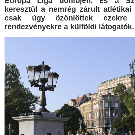
Európa Liga döntőjén, és a Szi
keresztül a nemrég zárult atlétikai
csak úgy özönlöttek ezekre 
rendezvényekre a külföldi látogatók.