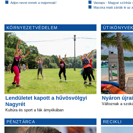
Adjon nevet ennek a majomnak!
Vastaps - Magyar színház e
Macska miatt zárták le az a
KÖRNYEZETVÉDELEM
ÚTIKÖNYVEK
Lendületet kapott a hűvösvölgyi
Nyáron újra
Nagyrét
Változnak a szok
Kultúra és sport a fák árnyékában
PÉNZTÁRCA
RECIKLI