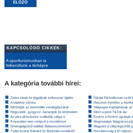
ELŐZŐ
KAPCSOLÓDÓ CIKKEK:
A sportturizmusban is
felkerültünk a térképre
A kategória további hírei:
Zebra steak és jégpályák szilveszter éjjelén
Dárdai Pál kritikusan szólt 
A napfény városa
Hasznos mentőöv a munkan
Elérhetjük az ötvenmillió vendégéjszakát
Világnapot kaphatnának az 
Hegyvidék, gyógyvíz, barlangok és történelem
Kitört a pesti TikTok láz
Az ultra all inclusive szállodák világa II.
Ezekre a hírekre ugranak a 
A nyaralást nem rontja el a rezsidémon
Megmutatjuk Magyarország 
Smaragdgyűrűt találtak Balatonszemesen!
Magyaré a világ legszebb g
Tudta ezeket Kakasd és Bonyhád csodáiról?
Horvátország a fő célpont,