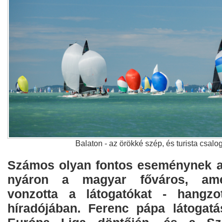
Balaton - az örökké szép, és turista csalo
Számos olyan fontos eseménynek ad
nyáron a magyar főváros, am
vonzotta a látogatókat - hangz
híradójában. Ferenc pápa látogatá