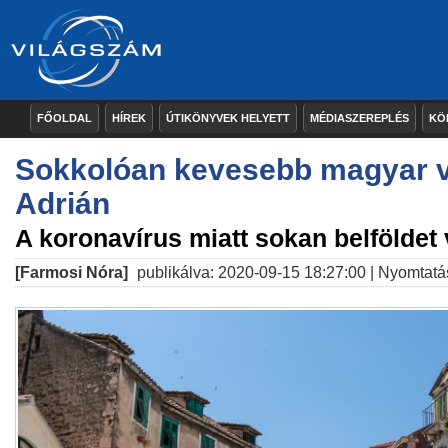
FŐOLDAL
HÍREK
ÚTIKÖNYVEK HELYETT
MÉDIASZEREPLÉS
KÖ
Sokkolóan kevesebb magyar 
Adrián
A koronavírus miatt sokan belföldet 
[Farmosi Nóra]
publikálva: 2020-09-15 18:27:00 |
Nyomtatá