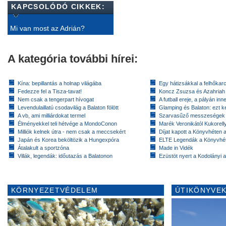
KAPCSOLÓDÓ CIKKEK:
Mi van most az Adrián?
A kategória további hírei:
Kína: bepillantás a holnap világába
Egy hátizsákkal a felhőkarc
Fedezze fel a Tisza-tavat!
Koncz Zsuzsa és Azahriah
Nem csak a tengerpart hívogat
A futball ereje, a pályán inn
Levendulaillatú csodavilág a Balaton fölött
Glamping és Balaton: ezt ke
A vb, ami milliárdokat termel
Szarvasűző messzeségek
Élményekkel teli hétvége a MondoConon
Marék Veronikától Kukorell
Milliók kelnek útra - nem csak a meccsekért
Díjat kapott a Könyvhéten
Japán és Korea beköltözik a Hungexpóra
ELTE Legendák a Könyvhé
Átalakult a sportzóna
Made in Vidék
Villák, legendák: időutazás a Balatonon
Ezüstöt nyert a Kodolányi
KÖRNYEZETVÉDELEM
ÚTIKÖNYVEK