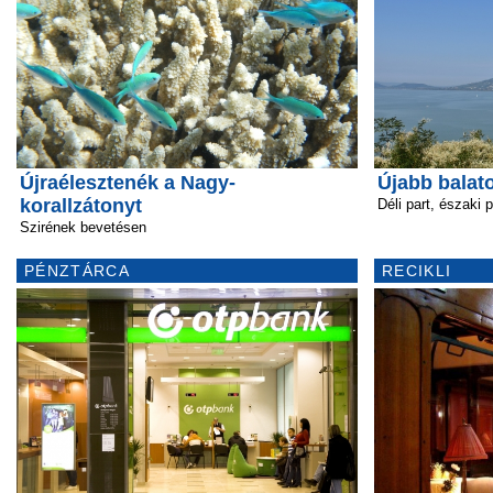
Újraélesztenék a Nagy-
Újabb balato
korallzátonyt
Déli part, északi p
Szirének bevetésen
PÉNZTÁRCA
RECIKLI