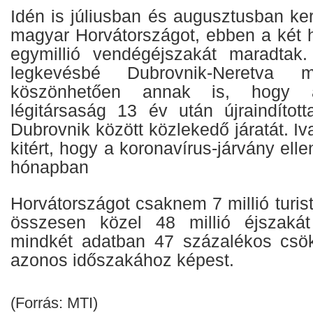
Idén is júliusban és augusztusban ker
magyar Horvátországot, ebben a két
egymillió vendégéjszakát maradtak
legkevésbé Dubrovnik-Neretva me
köszönhetően annak is, hogy
légitársaság 13 év után újraindíto
Dubrovnik között közlekedő járatát. Iv
kitért, hogy a koronavírus-járvány ell
hónapban
Horvátországot csaknem 7 millió turist
összesen közel 48 millió éjszakát 
mindkét adatban 47 százalékos csö
azonos időszakához képest.
(Forrás: MTI)