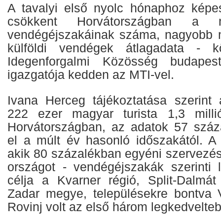
A tavalyi első nyolc hónaphoz képe
csökkent Horvátországban a m
vendégéjszakáinak száma, nagyobb m
külföldi vendégek átlagadata - k
Idegenforgalmi Közösség budapest
igazgatója kedden az MTI-vel.
Ivana Herceg tájékoztatása szerint
222 ezer magyar turista 1,3 millió
Horvátországban, az adatok 57 száz
el a múlt év hasonló időszakától. A 
akik 80 százalékban egyéni szervezés
országot - vendégéjszakák szerinti 
célja a Kvarner régió, Split-Dalmá
Zadar megye, településekre bontva V
Rovinj volt az első három legkedvelteb