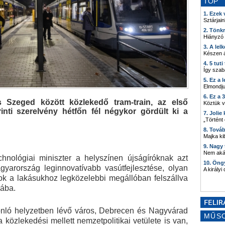
TOP
1. Ezek
Sztárjain
2. Tönk
Hiányzó
3. A lel
Készen á
4. 5 tut
Így szab
5. Ez a 
Elmondju
6. Ez a 
 Szeged között közlekedő tram-train, az első
Köztük 
rinti szerelvény hétfőn fél négykor gördült ki a
7. Joli
„Történt
8. Tová
Majka kib
9. Nagy
Nem akár
hnológiai miniszter a helyszínen újságíróknak azt
10. Öng
agyarország leginnovatívabb vasútfejlesztése, olyan
A királyi
ok a lakásukhoz legközelebbi megállóban felszállva
jába.
onló helyzetben lévő város, Debrecen és Nagyvárad
MŰS
a közlekedési mellett nemzetpolitikai vetülete is van,