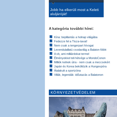
Jobb ha elkerüli most a Keleti
aluljáróját!
A kategória további hírei:
Kína: bepillantás a holnap világába
Fedezze fel a Tisza-tavat!
Nem csak a tengerpart hívogat
Levendulaillatú csodavilág a Balaton fölött
A vb, ami milliárdokat termel
Élményekkel teli hétvége a MondoConon
Milliók kelnek útra - nem csak a meccsekért
Japán és Korea beköltözik a Hungexpóra
Átalakult a sportzóna
Villák, legendák: időutazás a Balatonon
KÖRNYEZETVÉDELEM