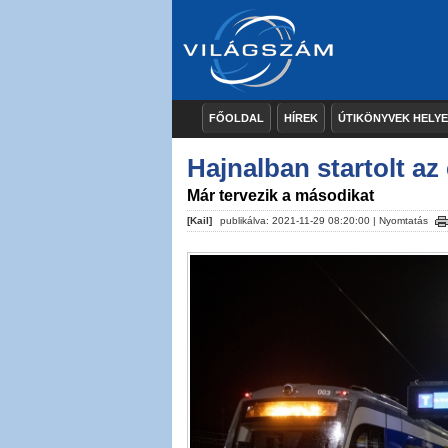
FŐOLDAL
HÍREK
ÚTIKÖNYVEK HELY
Hajnalban startolt az 
Már tervezik a másodikat
[Kail]
publikálva: 2021-11-29 08:20:00 |
Nyomtatás