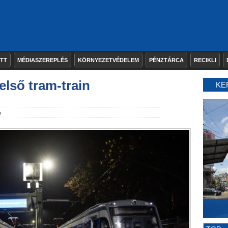
ETT
MÉDIASZEREPLÉS
KÖRNYEZETVÉDELEM
PÉNZTÁRCA
RECIKLI
első tram-train
KE