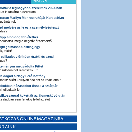
PIKÁNS
 voltak a legnagyobb szerelmek 2023-ban
kat is utolérte a szerelem
retette Marilyn Monroe ruháját Kardashian
 gyémántok
ked mélyére ás le ez a személyiségteszt
llsz?
i tipp a boldogabb élethez
adulhatsz meg a negatív érzelmektől
legizgalmasabb csillagjegy
k, miért!
3 csillagjegy őrjítően érzéki és szexi
vagy?
e keményen megvádolta Pittet
 családon belüli erőszak…”
bb dagad a Nagy Feró botrány!
orult: Miért kell ilyen álszent sz.rnak lenni?
 titokban házasodott össze a sztárpár
hol buktak le
yilkossággal kokettált az álomesküvő után
 családban sem fenékig tejfel az élet
ORAINK