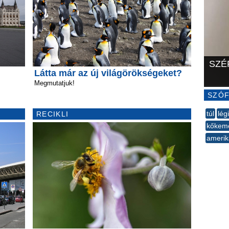
SZÉ
Látta már az új világörökségeket?
Megmutatjuk!
SZÓF
túl
lég
RECIKLI
kőkem
amerik
--