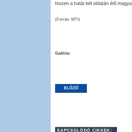
hiszen a határ két oldalán élő magya
(Forrás: MTI)
Galéria:
ELŐZŐ
KAPCSOLÓDÓ CIKKEK: