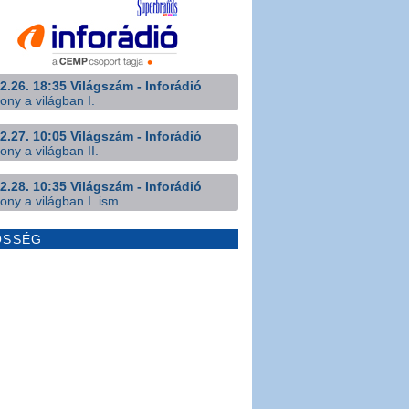
2.26. 18:35 Világszám - Inforádió
ony a világban I.
2.27. 10:05 Világszám - Inforádió
ony a világban II.
2.28. 10:35 Világszám - Inforádió
ony a világban I. ism.
ÖSSÉG