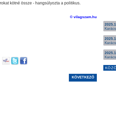
rokat kötné össze - hangsúlyozta a politikus.
© vilagszam.hu
2025.1
Karács
2025.1
Karács
2025.1
Karács
KÖZ
KÖVETKEZŐ