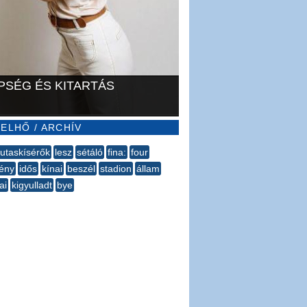
PSÉG ÉS KITARTÁS
ELHŐ / ARCHÍV
iutaskísérők
lesz
sétáló
fina:
four
ény
idős
kínai
beszél
stadion
állam
ai
kigyulladt
bye