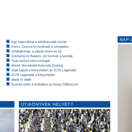
NAP 
Egy hátizsákkal a felhőkarcolók között
Koncz Zsuzsa és Azahriah a színpadon
A futball ereje, a pályán innen és túl
Glamping és Balaton: ezt keresik a turisták
Szarvasűző messzeségek
Marék Veronikától Kukorelly Endréig
Díjat kapott a Könyvhéten az ELTE Legendák
ELTE Legendák a Könyvhéten
Made in Vidék
Ezüstöt nyert a Kodolányi az Arany Glóbuszon
ÚTIKÖNYVEK HELYETT