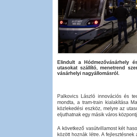
Elindult a Hódmezővásárhely és
utasokat szállító, menetrend sze
vásárhelyi nagyállomásról.
Palkovics László innovációs és tec
mondta, a tram-train kialakítása M
közlekedési eszköz, melyre az utas
eljuthatnak egy másik város központ
A következő vasútvillamost két has
között hoznák létre. A fejlesztésnek 