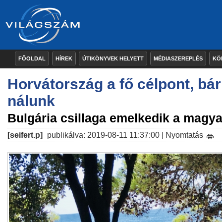
FŐOLDAL
HÍREK
ÚTIKÖNYVEK HELYETT
MÉDIASZEREPLÉS
KÖ
Horvátország a fő célpont, bá
nálunk
Bulgária csillaga emelkedik a magyar
[seifert.p]
publikálva: 2019-08-11 11:37:00 |
Nyomtatás