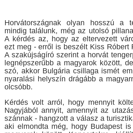
Horvátországnak olyan hosszú a te
mindig találunk, még az utolsó pillana
A kérdés az, hogy az eltervezett vár
ezt meg - erről is beszélt Kiss Róbert
A szakújságíró szerint a horvát tenge
legnépszerűbb a magyarok között, de 
szó, akkor Bulgária csillaga ismét em
nyaralási helyszín drágább a magyarn
olcsóbb.
Kérdés volt arról, hogy mennyit köl
Nagyjából annyit, amennyit az utazás
szánnak - hangzott a válasz a turisztik
aki elmondta még, hogy Budapest is