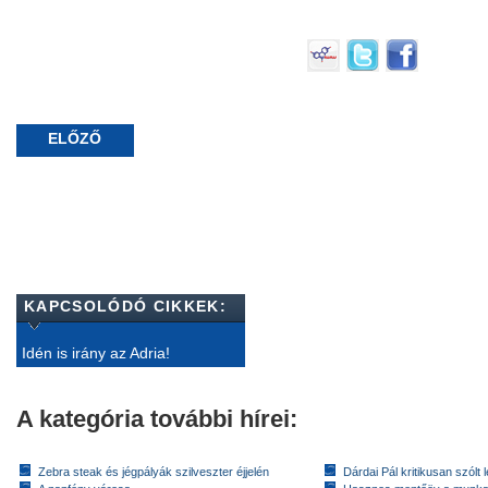
ELŐZŐ
KAPCSOLÓDÓ CIKKEK:
Idén is irány az Adria!
A kategória további hírei:
Zebra steak és jégpályák szilveszter éjjelén
Dárdai Pál kritikusan szólt 