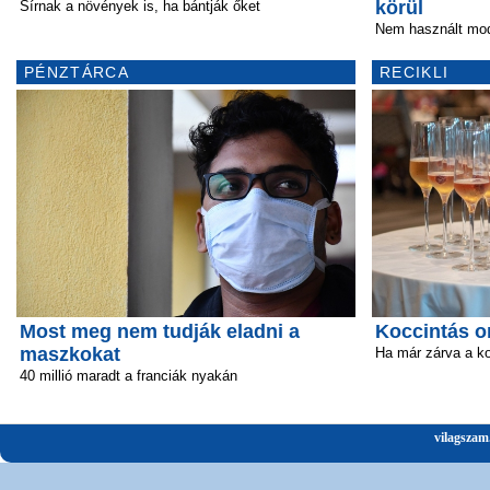
körül
Sírnak a növények is, ha bántják őket
Nem használt mod
PÉNZTÁRCA
RECIKLI
Most meg nem tudják eladni a
Koccintás o
maszkokat
Ha már zárva a k
40 millió maradt a franciák nyakán
vilagszam