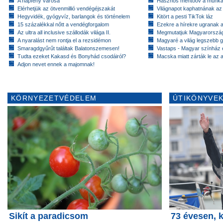
A napfény városa
Hasznos mentőöv a munkan
Elérhetjük az ötvenmillió vendégéjszakát
Világnapot kaphatnának az 
Hegyvidék, gyógyvíz, barlangok és történelem
Kitört a pesti TikTok láz
15 százalékkal nőtt a vendégforgalom
Ezekre a hírekre ugranak a 
Az ultra all inclusive szállodák világa II.
Megmutatjuk Magyarország 
A nyaralást nem rontja el a rezsidémon
Magyaré a világ legszebb g
Smaragdgyűrűt találtak Balatonszemesen!
Vastaps - Magyar színház e
Tudta ezeket Kakasd és Bonyhád csodáiról?
Macska miatt zárták le az a
Adjon nevet ennek a majomnak!
KÖRNYEZETVÉDELEM
ÚTIKÖNYVEK
Sikít a paradicsom
73 évesen, k