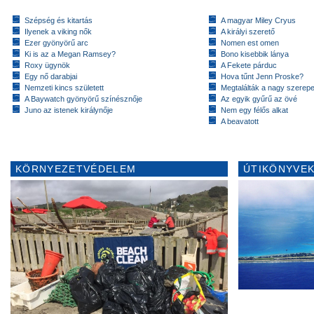
Szépség és kitartás
A magyar Miley Cryus
Ilyenek a viking nők
A királyi szerető
Ezer gyönyörű arc
Nomen est omen
Ki is az a Megan Ramsey?
Bono kisebbik lánya
Roxy ügynök
A Fekete párduc
Egy nő darabjai
Hova tűnt Jenn Proske?
Nemzeti kincs született
Megtalálták a nagy szerep
A Baywatch gyönyörű színésznője
Az egyik gyűrű az övé
Juno az istenek királynője
Nem egy félős alkat
A beavatott
KÖRNYEZETVÉDELEM
ÚTIKÖNYVEK