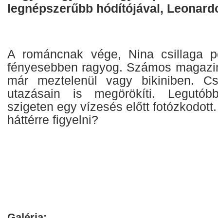
legnépszerűbb hódítójával, Leonard
A románcnak vége, Nina csillaga p
fényesebben ragyog. Számos magazin
már meztelenül vagy bikiniben. C
utazásain is megörökíti. Legutób
szigeten egy vízesés előtt fotózkodott.
háttérre figyelni?
Galéria: