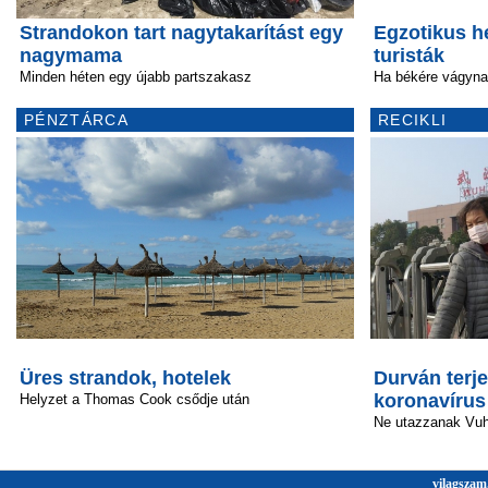
Strandokon tart nagytakarítást egy
Egzotikus he
nagymama
turisták
Minden héten egy újabb partszakasz
Ha békére vágyna
PÉNZTÁRCA
RECIKLI
Üres strandok, hotelek
Durván terje
koronavírus
Helyzet a Thomas Cook csődje után
Ne utazzanak Vu
vilagszam