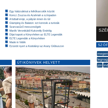
Egy hátizsákkal a felhőkarcolók között
Koncz Zsuzsa és Azahriah a színpadon
A futball ereje, a pályán innen és túl
Glamping és Balaton: ezt keresik a turisták
Szarvasűző messzeségek
SZÉ
Marék Veronikától Kukorelly Endréig
Díjat kapott a Könyvhéten az ELTE Legendák
ELTE Legendák a Könyvhéten
Made in Vidék
SZÓF
Ezüstöt nyert a Kodolányi az Arany Glóbuszon
megerő
legna
ÚTIKÖNYVEK HELYETT
jön
ind
--