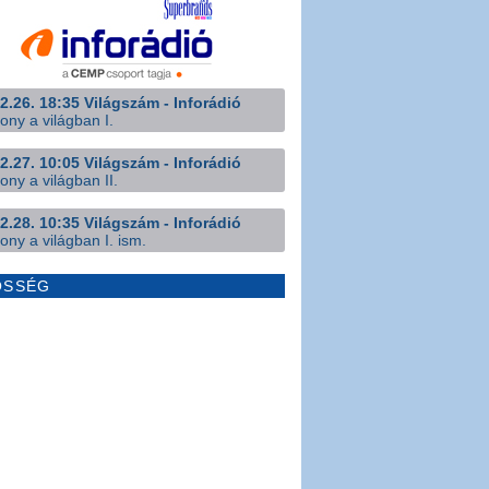
2.26. 18:35 Világszám - Inforádió
ony a világban I.
2.27. 10:05 Világszám - Inforádió
ony a világban II.
2.28. 10:35 Világszám - Inforádió
ony a világban I. ism.
ÖSSÉG