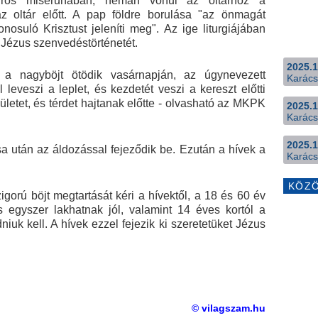
iros miseruhában, némán vonul az oltárhoz a
az oltár előtt. A pap földre borulása "az önmagát
onosuló Krisztust jeleníti meg". Az ige liturgiájában
, Jézus szenvedéstörténetét.
2025.1
a nagyböjt ötödik vasárnapján, az úgynevezett
Karács
l leveszi a leplet, és kezdetét veszi a kereszt előtti
születet, és térdet hajtanak előtte - olvasható az MKPK
2025.1
Karács
2025.1
a után az áldozással fejeződik be. Ezután a hívek a
Karács
KÖZ
gorú böjt megtartását kéri a hívektől, a 18 és 60 év
 egyszer lakhatnak jól, valamint 14 éves kortól a
niuk kell. A hívek ezzel fejezik ki szeretetüket Jézus
© vilagszam.hu