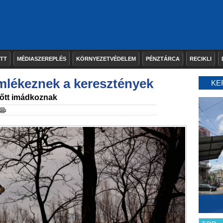
ETT
MÉDIASZEREPLÉS
KÖRNYEZETVÉDELEM
PÉNZTÁRCA
RECIKLI
mlékeznek a keresztények
KE
lőtt imádkoznak