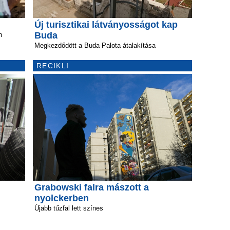
Új turisztikai látványosságot kap
Buda
n
Megkezdődött a Buda Palota átalakítása
RECIKLI
Grabowski falra mászott a
nyolckerben
Újabb tűzfal lett színes