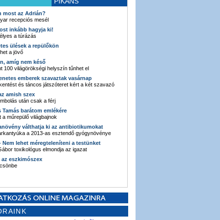
PIKÁNS
an most az Adrián?
yar recepciós mesél
ost inkább hagyja ki!
élyes a túrázás
etes ülések a repülőkön
ehet a jövő
en, amíg nem késő
t 100 világörökségi helyszín tűnhet el
enetes emberek szavaztak vasárnap
entést és táncos játszóteret kért a két szavazó
 az amish szex
ombolás után csak a férj
s Tamás barátom emlékére
 a műrepülő világbajnok
anövény válthatja ki az antibiotikumokat
sarkantyúka a 2013-as esztendő gyógynövénye
 - Nem lehet méregteleníteni a testünket
ábor toxikológus elmondja az igazat
n az eszkimószex
lcsönbe
ORAINK