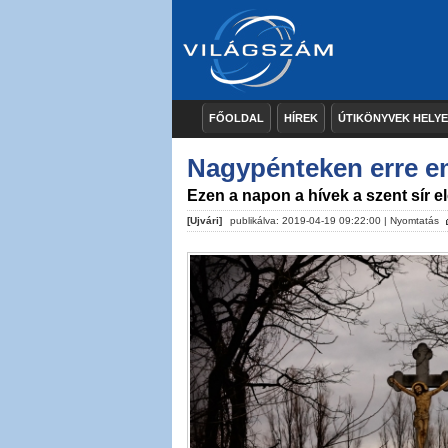
FŐOLDAL
HÍREK
ÚTIKÖNYVEK HELY
Nagypénteken erre e
Ezen a napon a hívek a szent sír e
[Ujvári]
publikálva: 2019-04-19 09:22:00 |
Nyomtatás