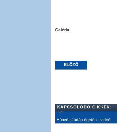
Galéria:
ELŐZŐ
KAPCSOLÓDÓ CIKKEK:
Húsvéti Júdás égetés - videó