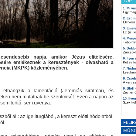
TOP
1. Mi v
Egy mag
2. Ezt m
Életvesz
3. Emel
Ez (is) l
4. Menj
Több min
5. Döbb
Zárcsökk
sendesebb napja, amikor Jézus elítélésére,
6. Ilyen
ésére emlékeznek a keresztények - olvasható a
Két év t
encia (MKPK) közleményében.
7. Náda
Lezuhant
8. Csod
A kerti 
9. Blöff
lhangzik a lamentáció (Jeremiás siralmai), és
Zacher G
énteken nem mutatnak be szentmisét. Ezen a napon az
10. Ilye
 sem terítő, sem gyertya.
Szex kö
ből áll: az igeliturgiából, a kereszt előtti hódolatból,
ól.
MŰS