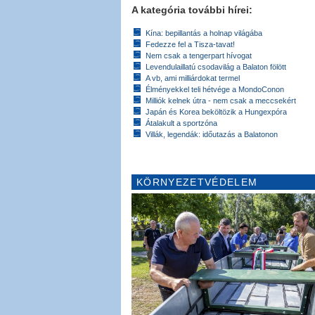
A kategória további hírei:
Kína: bepillantás a holnap világába
Fedezze fel a Tisza-tavat!
Nem csak a tengerpart hívogat
Levendulaillatú csodavilág a Balaton fölött
A vb, ami milliárdokat termel
Élményekkel teli hétvége a MondoConon
Milliók kelnek útra - nem csak a meccsekért
Japán és Korea beköltözik a Hungexpóra
Átalakult a sportzóna
Villák, legendák: időutazás a Balatonon
KÖRNYEZETVÉDELEM