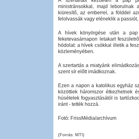
A szertartás kezdetén a pap p
ministránsokkal, majd leborulnak 
kiüresítő, az emberrel, a földdel az
felolvassák vagy eléneklik a passiót
A hívek könyörgése után a pap 
feketevasárnapon letakart feszületrő
hódolat: a hívek csókkal illetik a fe
közleményében.
A szertartás a miatyánk elimádkozás
szent sír előtt imádkoznak.
Ezen a napon a katolikus egyház szi
közöttiek háromszor étkezhetnek és
húsételek fogyasztásától is tartózkod
iránt - tették hozzá.
Fotó: FrissMédia/archívum
(Forrás: MTI)