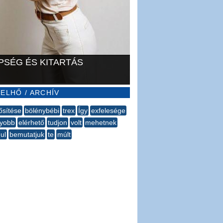
PSÉG ÉS KITARTÁS
ELHŐ / ARCHÍV
sítése
bölénybébi
trex
Így
exfelesége
gyobb
elérhető
tudjon
volt
mehetnek
ul
bemutatjuk
te
múlt