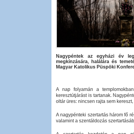
Nagypéntek az egyházi év legc
megkínzására, halálára és temet
Magyar Katolikus Püspöki Konfer
A nap folyamán a templomokban e
keresztútjárást is tartanak. Nagyp
oltár üres: nincsen rajta sem kereszt,
A nagypénteki szertartás három fő rész
valamint a szentáldozás szertartásáb