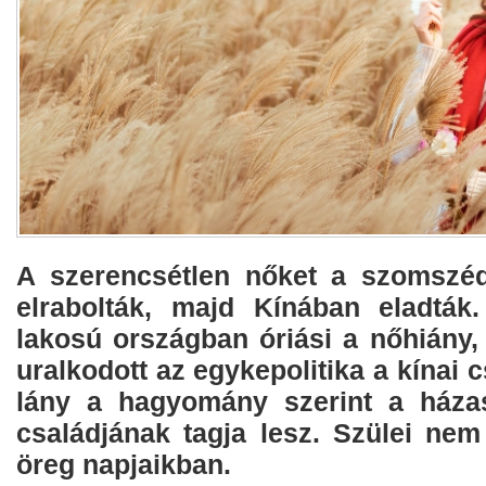
A szerencsétlen nőket a szomszé
elrabolták, majd Kínában eladták.
lakosú országban óriási a nőhiány,
uralkodott az egykepolitika a kínai 
lány a hagyomány szerint a házas
családjának tagja lesz. Szülei nem
öreg napjaikban.