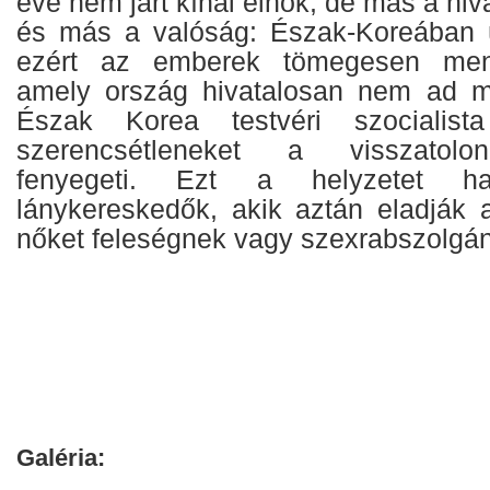
éve nem járt kínai elnök, de más a hi
és más a valóság: Észak-Koreában ú
ezért az emberek tömegesen men
amely ország hivatalosan nem ad m
Észak Korea testvéri szocialis
szerencsétleneket a visszatolo
fenyegeti. Ezt a helyzetet h
lánykereskedők, akik aztán eladják 
nőket feleségnek vagy szexrabszolgá
Galéria: