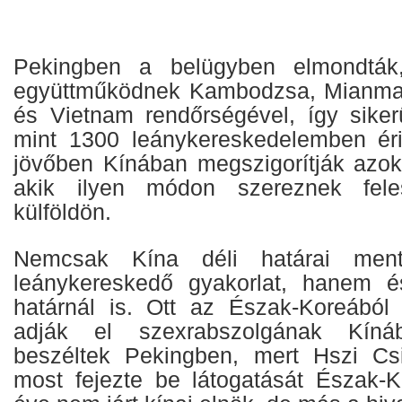
Pekingben a belügyben elmondták
együttműködnek Kambodzsa, Mianmar,
és Vietnam rendőrségével, így sikerü
mint 1300 leánykereskedelemben éri
jövőben Kínában megszigorítják azok
akik ilyen módon szereznek fel
külföldön.
Nemcsak Kína déli határai men
leánykereskedő gyakorlat, hanem é
határnál is. Ott az Észak-Koreából
adják el szexrabszolgának Kíná
beszéltek Pekingben, mert Hszi Cs
most fejezte be látogatását Észak-