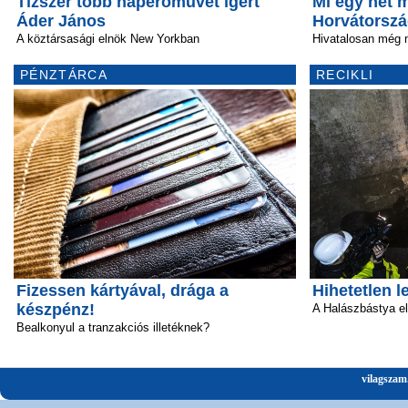
Tízszer több naperőművet ígért
Mi egy hét 
Áder János
Horvátorsz
A köztársasági elnök New Yorkban
Hivatalosan még 
PÉNZTÁRCA
RECIKLI
Fizessen kártyával, drága a
Hihetetlen l
készpénz!
A Halászbástya el
Bealkonyul a tranzakciós illetéknek?
vilagszam