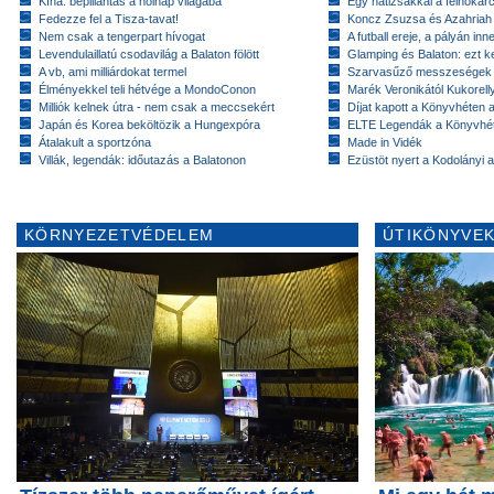
Kína: bepillantás a holnap világába
Egy hátizsákkal a felhőkarc
Fedezze fel a Tisza-tavat!
Koncz Zsuzsa és Azahriah
Nem csak a tengerpart hívogat
A futball ereje, a pályán inn
Levendulaillatú csodavilág a Balaton fölött
Glamping és Balaton: ezt ke
A vb, ami milliárdokat termel
Szarvasűző messzeségek
Élményekkel teli hétvége a MondoConon
Marék Veronikától Kukorell
Milliók kelnek útra - nem csak a meccsekért
Díjat kapott a Könyvhéten
Japán és Korea beköltözik a Hungexpóra
ELTE Legendák a Könyvhé
Átalakult a sportzóna
Made in Vidék
Villák, legendák: időutazás a Balatonon
Ezüstöt nyert a Kodolányi
KÖRNYEZETVÉDELEM
ÚTIKÖNYVEK