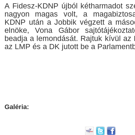
A Fidesz-KDNP újból kétharmadot szer
nagyon magas volt, a magabiztosa
KDNP után a Jobbik végzett a másod
elnöke, Vona Gábor sajtótájékoztat
beadja a lemondását. Rajtuk kívül a
az LMP és a DK jutott be a Parlament
Galéria: