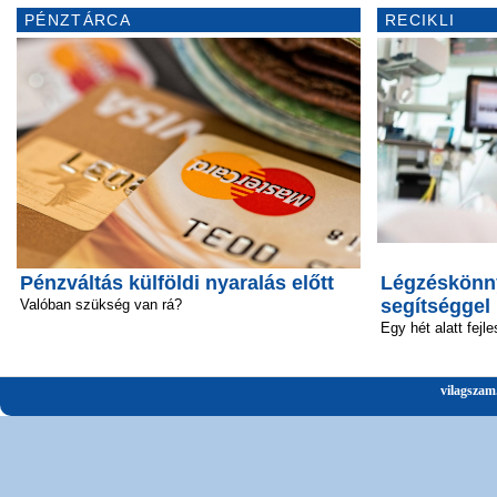
PÉNZTÁRCA
RECIKLI
Pénzváltás külföldi nyaralás előtt
Légzéskönny
segítséggel
Valóban szükség van rá?
Egy hét alatt fejle
vilagszam