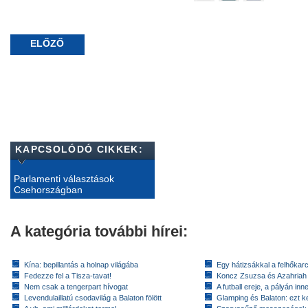
ELŐZŐ
KAPCSOLÓDÓ CIKKEK:
Parlamenti választások
Csehországban
A kategória további hírei:
Kína: bepillantás a holnap világába
Egy hátizsákkal a felhőkarc
Fedezze fel a Tisza-tavat!
Koncz Zsuzsa és Azahriah
Nem csak a tengerpart hívogat
A futball ereje, a pályán inn
Levendulaillatú csodavilág a Balaton fölött
Glamping és Balaton: ezt ke