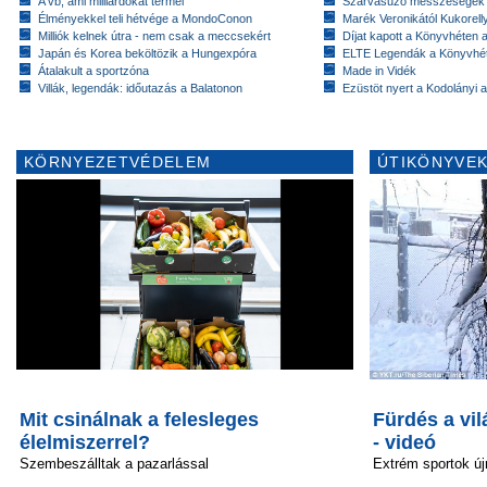
A vb, ami milliárdokat termel
Szarvasűző messzeségek
Élményekkel teli hétvége a MondoConon
Marék Veronikától Kukorell
Milliók kelnek útra - nem csak a meccsekért
Díjat kapott a Könyvhéten
Japán és Korea beköltözik a Hungexpóra
ELTE Legendák a Könyvhé
Átalakult a sportzóna
Made in Vidék
Villák, legendák: időutazás a Balatonon
Ezüstöt nyert a Kodolányi
KÖRNYEZETVÉDELEM
ÚTIKÖNYVEK
Mit csinálnak a felesleges
Fürdés a vi
élelmiszerrel?
- videó
Szembeszálltak a pazarlással
Extrém sportok új