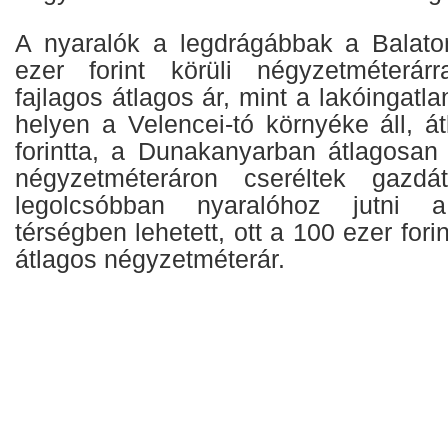
A nyaralók a legdrágábbak a Balato
ezer forint körüli négyzetméterá
fajlagos átlagos ár, mint a lakóingatl
helyen a Velencei-tó környéke áll, á
forintta, a Dunakanyarban átlagosan 
négyzetméteráron cseréltek gazd
legolcsóbban nyaralóhoz jutni a
térségben lehetett, ott a 100 ezer fori
átlagos négyzetméterár.