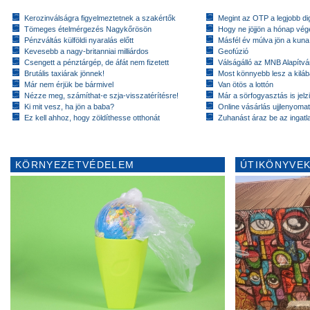
Kerozinválságra figyelmeztetnek a szakértők
Megint az OTP a legjobb dig
Tömeges ételmérgezés Nagykőrösön
Hogy ne jöjjön a hónap vé
Pénzváltás külföldi nyaralás előtt
Másfél év múlva jön a kuna
Kevesebb a nagy-britanniai milliárdos
Geofúzió
Csengett a pénztárgép, de áfát nem fizetett
Válságálló az MNB Alapítv
Brutális taxiárak jönnek!
Most könnyebb lesz a kiláb
Már nem érjük be bármivel
Van ötös a lottón
Nézze meg, számíthat-e szja-visszatérítésre!
Már a sörfogyasztás is jelzi
Ki mit vesz, ha jön a baba?
Online vásárlás ujjlenyomat
Ez kell ahhoz, hogy zöldíthesse otthonát
Zuhanást áraz be az ingatl
KÖRNYEZETVÉDELEM
ÚTIKÖNYVEK