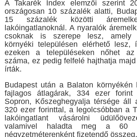
A Takarék Index elemzői szerint 20
országosan 10 százalék alatti, Buda
15 százalék közötti áremel
lakóingatlanoknál. A nyaralók áremel
csoknak is szerepe lesz, amely
környéki településen elérhető lesz, 
ezeken a településeken nőhet az 
száma, ez pedig felfelé hajthatja majd
írták.
Budapest után a Balaton környékén
fajlagos átlagárak, 334 ezer forin
Sopron, Kőszeghegyalja térsége áll
320 ezer forinttal, a legolcsóbban a T
lakóingatlant vásárolni üdülőöve
valamivel haladta meg a 60 e
négyzetméterenként fizetendő összeg