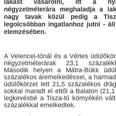
lakást vásárolni, itt a nya
négyzetméterára meghaladja a lak
nagy tavak közül pedig a Tisza
legolcsóbban ingatlanhoz jutni - ál
elemzésében.
A Velencei-tónál és a Vértes üdülőkö
négyzetméterárak 23,1 százalék
Második helyen a Mátra-Bükk üdülő
százalékos áremelkedéssel, a harmad
üdülőkörzet lett 21,5 százalékos drá
sokkal maradt el ettől a Balaton (21,
legkevésbé a Tisza-tó környékén vált
százalékkal emelkedtek.