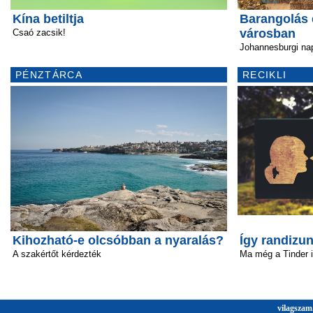
Kína betiltja
Barangolás
városban
Csaó zacsik!
Johannesburgi na
PÉNZTÁRCA
RECIKLI
Kihozható-e olcsóbban a nyaralás?
Így randizun
A szakértőt kérdezték
Ma még a Tinder 
vilagszam