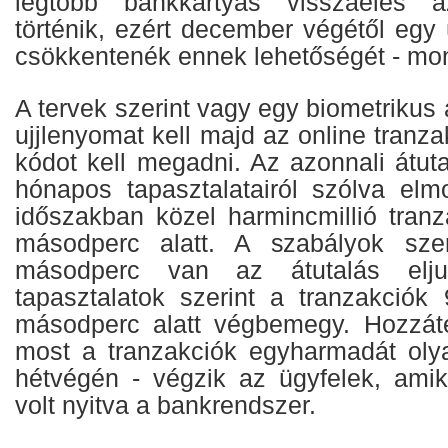
legtöbb bankkártyás visszaélés a
történik, ezért december végétől egy
csökkentenék ennek lehetőségét - mon
A tervek szerint vagy egy biometrikus 
ujjlenyomat kell majd az online tranz
kódot kell megadni. Az azonnali átut
hónapos tapasztalatairól szólva el
időszakban közel harmincmillió tranza
másodperc alatt. A szabályok szeri
másodperc van az átutalás elju
tapasztalatok szerint a tranzakciók
másodperc alatt végbemegy. Hozzáte
most a tranzakciók egyharmadát oly
hétvégén - végzik az ügyfelek, ami
volt nyitva a bankrendszer.