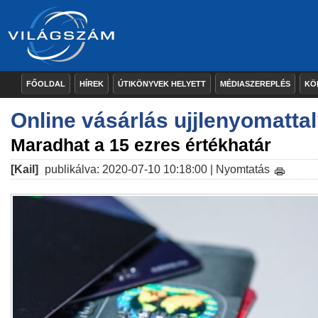
FŐOLDAL
HÍREK
ÚTIKÖNYVEK HELYETT
MÉDIASZEREPLÉS
KÖ
Online vásárlás ujjlenyomatta
Maradhat a 15 ezres értékhatár
[Kail]
publikálva: 2020-07-10 10:18:00 |
Nyomtatás