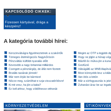
KAPCSOLÓDÓ CIKKEK:
Fizessen kártyával, drága a
készpénz!
A kategória további hírei:
Kerozinválságra figyelmeztetnek a szakértők
Megint az OTP a legjobb dig
Tömeges ételmérgezés Nagykőrösön
Hogy ne jöjjön a hónap vé
Pénzváltás külföldi nyaralás előtt
Másfél év múlva jön a kuna
Kevesebb a nagy-britanniai milliárdos
Geofúzió
Csengett a pénztárgép, de áfát nem fizetett
Válságálló az MNB Alapítv
Brutális taxiárak jönnek!
Most könnyebb lesz a kiláb
Már nem érjük be bármivel
Van ötös a lottón
Nézze meg, számíthat-e szja-visszatérítésre!
Már a sörfogyasztás is jelzi
Ki mit vesz, ha jön a baba?
Zuhanást áraz be az ingatl
Ez kell ahhoz, hogy zöldíthesse otthonát
KÖRNYEZETVÉDELEM
ÚTIKÖNYVEK