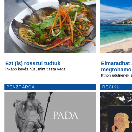
Ezt (is) rosszul tudtuk
Elmaradhat 
megrohamo
Inkább kevés hús, mint tiszta vega
Itthon üdülnének 
PÉNZTÁRCA
RECIKLI