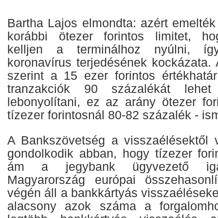
Bartha Lajos elmondta: azért emelték 
korábbi ötezer forintos limitet, h
kelljen a terminálhoz nyúlni, í
koronavírus terjedésének kockázata. 
szerint a 15 ezer forintos értékhatá
tranzakciók 90 százalékát lehet 
lebonyolítani, ez az arány ötezer for
tízezer forintosnál 80-82 százalék - ism
A Bankszövetség a visszaélésektől v
gondolkodik abban, hogy tízezer fori
ám a jegybank ügyvezető igaz
Magyarország európai összehasonl
végén áll a bankkártyás visszaéléseke
alacsony azok száma a forgalomh