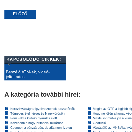
ELŐZŐ
KAPCSOLÓDÓ CIKKEK:
Beszélő ATM-ek, videó-
jeltolmács
A kategória további hírei:
Kerozinválságra figyelmeztetnek a szakértők
Megint az OTP a legjobb dig
Tömeges ételmérgezés Nagykőrösön
Hogy ne jöjjön a hónap vé
Pénzváltás külföldi nyaralás előtt
Másfél év múlva jön a kuna
Kevesebb a nagy-britanniai milliárdos
Geofúzió
Csengett a pénztárgép, de áfát nem fizetett
Válságálló az MNB Alapítv