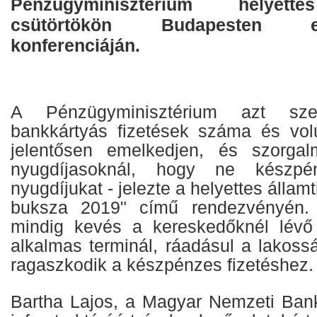
Pénzügyminisztérium helyette
csütörtökön Budapesten 
konferenciáján.
A Pénzügyminisztérium azt sz
bankkártyás fizetések száma és vo
jelentősen emelkedjen, és szorga
nyugdíjasoknál, hogy ne készpé
nyugdíjukat - jelezte a helyettes államt
buksza 2019" című rendezvényén. 
mindig kevés a kereskedőknél lévő 
alkalmas terminál, ráadásul a lakoss
ragaszkodik a készpénzes fizetéshez.
Bartha Lajos, a Magyar Nemzeti Ban