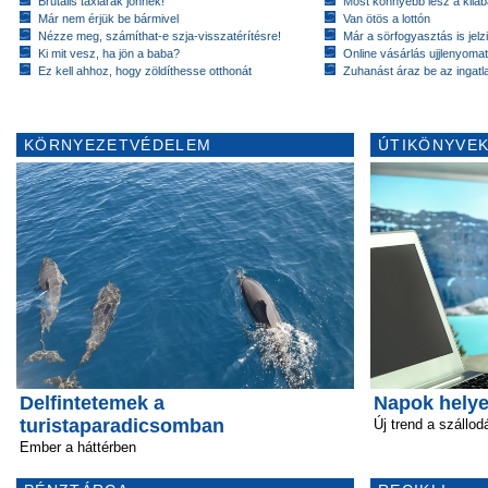
Brutális taxiárak jönnek!
Most könnyebb lesz a kiláb
Már nem érjük be bármivel
Van ötös a lottón
Nézze meg, számíthat-e szja-visszatérítésre!
Már a sörfogyasztás is jelzi
Ki mit vesz, ha jön a baba?
Online vásárlás ujjlenyomat
Ez kell ahhoz, hogy zöldíthesse otthonát
Zuhanást áraz be az ingatl
KÖRNYEZETVÉDELEM
ÚTIKÖNYVEK
Delfintetemek a
Napok helye
turistaparadicsomban
Új trend a szállo
Ember a háttérben