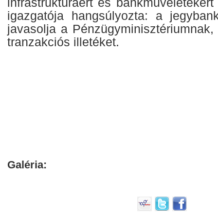
infrastruktúráért és bankműveletekért
igazgatója hangsúlyozta: a jegyban
javasolja a Pénzügyminisztériumnak, 
tranzakciós illetéket.
Galéria: