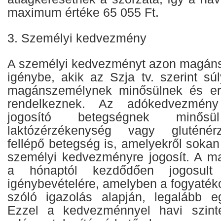
maximum értéke 65 055 Ft.
3. Személyi kedvezmény
A személyi kedvezményt azon magáns
igénybe, akik az Szja tv. szerint sú
magánszemélynek minősülnek és errő
rendelkeznek. Az adókedvezmény 
jogosító betegségnek minő
laktózérzékenység vagy gluténér
fellépő betegség is, amelyekről soka
személyi kedvezményre jogosít. A m
a hónaptól kezdődően jogosul
igénybevételére, amelyben a fogyatékos
szóló igazolás alapján, legalább e
Ezzel a kedvezménnyel havi szint