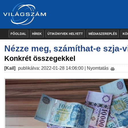
FŐOLDAL
HÍREK
ÚTIKÖNYVEK HELYETT
MÉDIASZEREPLÉS
KÖ
Nézze meg, számíthat-e szja-vi
Konkrét összegekkel
[Kail]
publikálva: 2022-01-28 14:06:00 |
Nyomtatás