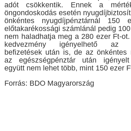
adót csökkentik. Ennek a mérté
öngondoskodás esetén nyugdíjbiztosít
önkéntes nyugdíjpénztárnál 150 e
előtakarékossági számlánál pedig 100 
nem haladhatja meg a 280 ezer Ft-ot. 
kedvezmény igényelhető az eg
befizetések után is, de az önkéntes 
az egészségpénztár után igényel
együtt nem lehet több, mint 150 ezer F
Forrás: BDO Magyarország