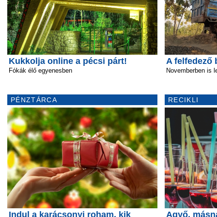
Kukkolja online a pécsi párt!
A felfedező
Fókák élő egyenesben
Novemberben is l
PÉNZTÁRCA
RECIKLI
Indul a karácsonyi roham, kik
Agyő, másn