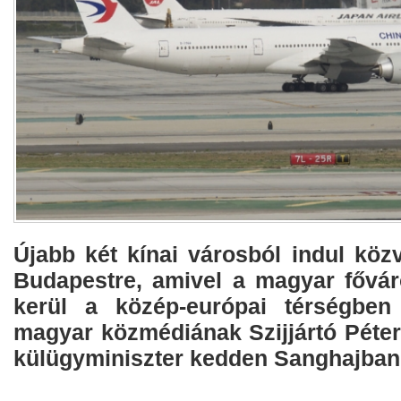
Újabb két kínai városból indul közv
Budapestre, amivel a magyar fővár
kerül a közép-európai térségbe
magyar közmédiának Szijjártó Péter
külügyminiszter kedden Sanghajban