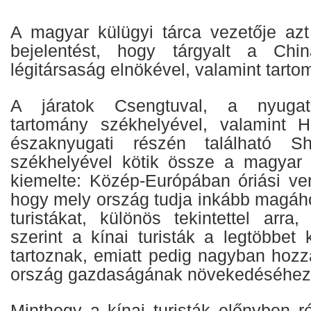
A magyar külügyi tárca vezetője azt
bejelentést, hogy tárgyalt a Chi
légitársaság elnökével, valamint tarto
A járatok Csengtuval, a nyugat
tartomány székhelyével, valamint H
északnyugati részén található Sh
székhelyével kötik össze a magyar fő
kiemelte: Közép-Európában óriási ver
hogy mely ország tudja inkább magáho
turistákat, különös tekintettel arra,
szerint a kínai turisták a legtöbbet
tartoznak, emiatt pedig nagyban hozz
ország gazdaságának növekedéséhez
Minthogy a kínai turisták előnyben r