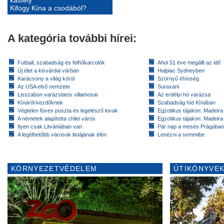
Kifogy Kína a csodából?
A kategória további hírei:
Futball, szabadság és felhőkarcolók
Ahol 51 éve megállt az idő
Új élet a kisvárdai várban
Halpiac Sydneyben
Karácsony a világ körül
Szörnyű éhínség
Az USA első nemzete
Suraxani
Lisszabon varázslatos villamosai
Az erdélyi hó varázsa
Kínáról kezdőknek
Szabadság híd Kínában
Végtelen füves puszta és legelésző lovak
Egzotikus tájakon: Madeira 
A németek alapította chilei város
Egzotikus tájakon: Madeira 
Ilyen csak Litvániában van
Pár nap a mesés Prágában
A legélhetőbb városok listájának élén
Lenézni a semmibe
KÖRNYEZETVÉDELEM
ÚTIKÖNYVEK