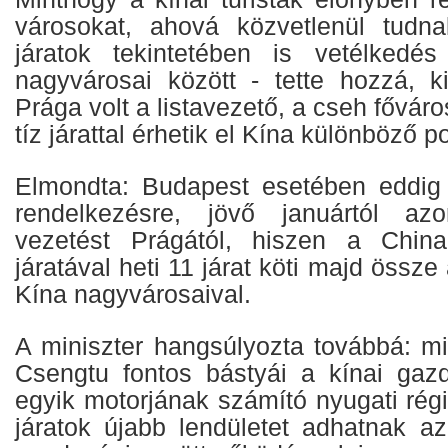
városokat, ahová közvetlenül tudna
járatok tekintetében is vetélkedés
nagyvárosai között - tette hozzá, ki
Prága volt a listavezető, a cseh fővár
tíz járattal érhetik el Kína különböző po
Elmondta: Budapest esetében eddig he
rendelkezésre, jövő januártól az
vezetést Prágától, hiszen a Chin
járatával heti 11 járat köti majd össz
Kína nagyvárosaival.
A miniszter hangsúlyozta továbbá: m
Csengtu fontos bástyái a kínai gaz
egyik motorjának számító nyugati rég
járatok újabb lendületet adhatnak az