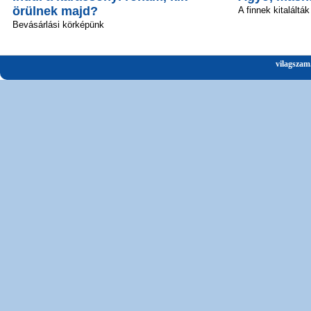
örülnek majd?
A finnek kitalálták
Bevásárlási körképünk
vilagszam