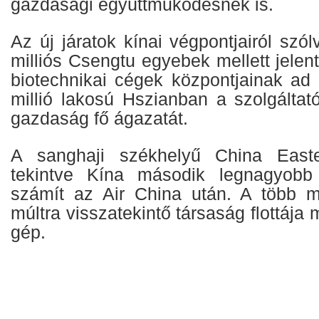
gazdasági együttműködésnek is.
Az új járatok kínai végpontjairól szó
milliós Csengtu egyebek mellett jelent
biotechnikai cégek központjainak ad 
millió lakosú Hszianban a szolgáltató
gazdaság fő ágazatát.
A sanghaji székhelyű China Easte
tekintve Kína második legnagyobb 
számít az Air China után. A több m
múltra visszatekintő társaság flottája
gép.