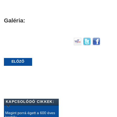
Galéria:
ELŐZŐ
KAPCSOLÓDÓ CIKKEK:
Megint porrá égett a 600 éves
kastély