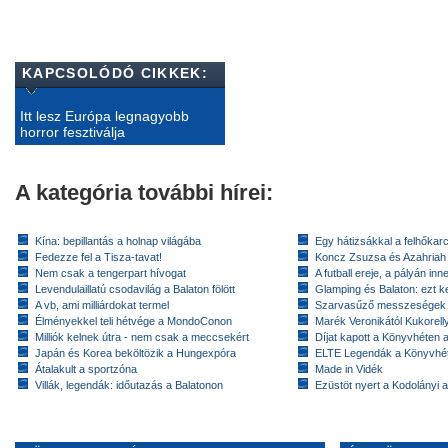
KAPCSOLÓDÓ CIKKEK:
Itt lesz Európa legnagyobb
horror fesztiválja
A kategória további hírei:
Kína: bepillantás a holnap világába
Egy hátizsákkal a felhőkarc
Fedezze fel a Tisza-tavat!
Koncz Zsuzsa és Azahriah
Nem csak a tengerpart hívogat
A futball ereje, a pályán inn
Levendulaillatú csodavilág a Balaton fölött
Glamping és Balaton: ezt ke
A vb, ami milliárdokat termel
Szarvasűző messzeségek
Élményekkel teli hétvége a MondoConon
Marék Veronikától Kukorell
Milliók kelnek útra - nem csak a meccsekért
Díjat kapott a Könyvhéten
Japán és Korea beköltözik a Hungexpóra
ELTE Legendák a Könyvhé
Átalakult a sportzóna
Made in Vidék
Villák, legendák: időutazás a Balatonon
Ezüstöt nyert a Kodolányi