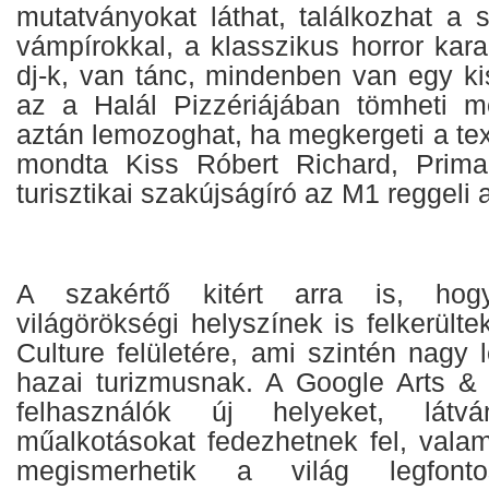
mutatványokat láthat, találkozhat a 
vámpírokkal, a klasszikus horror kar
dj-k, van tánc, mindenben van egy ki
az a Halál Pizzériájában tömheti m
aztán lemozoghat, ha megkergeti a tex
mondta Kiss Róbert Richard, Prima 
turisztikai szakújságíró az M1 reggeli
A szakértő kitért arra is, hog
világörökségi helyszínek is felkerült
Culture felületére, ami szintén nagy 
hazai turizmusnak. A Google Arts & 
felhasználók új helyeket, látv
műalkotásokat fedezhetnek fel, valam
megismerhetik a világ legfonto