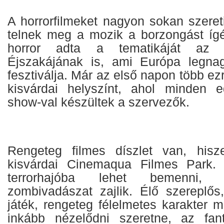
A horrorfilmeket nagyon sokan szeret
telnek meg a mozik a borzongást ígé
horror adta a tematikáját az i
Éjszakájának is, ami Európa legna
fesztiválja. Már az első napon több ez
kisvárdai helyszínt, ahol minden e
show-val készültek a szervezők.
Rengeteg filmes díszlet van, his
kisvárdai Cinemaqua Filmes Park.
terrorhajóba lehet bemenni,
zombivadászat zajlik. Élő szereplő
játék, rengeteg félelmetes karakter 
inkább nézelődni szeretne, az fant