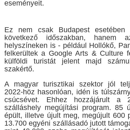
eseményeit.
Ez nem csak Budapest esetében 
következő időszakban, hanem a
helyszíneken is - például Hollókő, P
felkerültek a Google Arts & Culture f
külföldi turistát jelent majd szá
szakértő.
A magyar turisztikai szektor jól telj
2022-höz hasonlóan, idén is túlszárn
csúcsévet. Ehhez hozzájárult a 2
szálláshely megújítási program. 85 ú
épült, illetve újult meg, megújult 600
13.700 egyéni szállásadó jutott támog