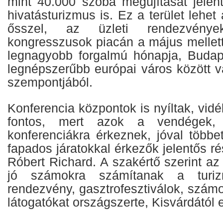
mint 40.000 szoba megújítását jelent
hivatásturizmus is. Ez a terület lehet
ősszel, az üzleti rendezvények
kongresszusok piacán a május mellett
legnagyobb forgalmú hónapja, Budap
legnépszerűbb európai város között v
szempontjából.
Konferencia központok is nyíltak, vidé
fontos, mert azok a vendégek,
konferenciákra érkeznek, jóval többe
fapados járatokkal érkezők jelentős r
Róbert Richard. A szakértő szerint az
jó számokra számítanak a turi
rendezvény, gasztrofesztiválok, szám
látogatókat országszerte, Kisvárdától