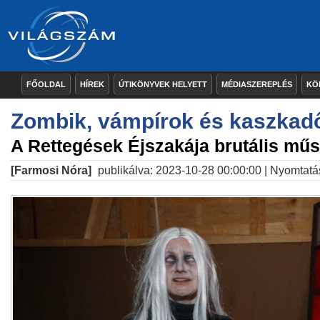
FŐOLDAL
HÍREK
ÚTIKÖNYVEK HELYETT
MÉDIASZEREPLÉS
KÖ
Zombik, vámpírok és kaszkad
A Rettegések Éjszakája brutális műso
[Farmosi Nóra]
publikálva: 2023-10-28 00:00:00 |
Nyomtatá