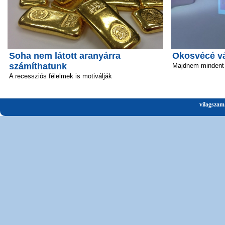
Soha nem látott aranyárra
Okosvécé vál
számíthatunk
Majdnem mindent 
A recessziós félelmek is motiválják
vilagszam