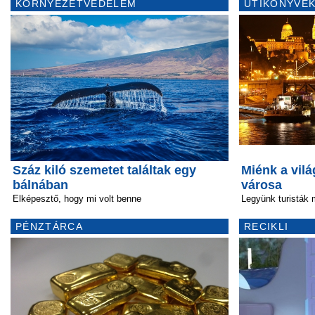
KÖRNYEZETVÉDELEM
ÚTIKÖNYVEK
Száz kiló szemetet találtak egy
Miénk a vilá
bálnában
városa
Elképesztő, hogy mi volt benne
Legyünk turisták m
PÉNZTÁRCA
RECIKLI