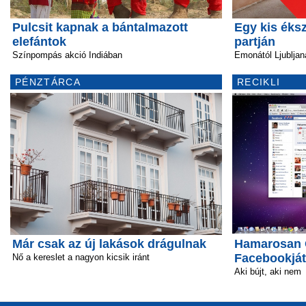
Pulcsit kapnak a bántalmazott
Egy kis éks
elefántok
partján
Színpompás akció Indiában
Emonától Ljubljan
PÉNZTÁRCA
RECIKLI
Már csak az új lakások drágulnak
Hamarosan Ö
Facebookját
Nő a kereslet a nagyon kicsik iránt
Aki bújt, aki nem