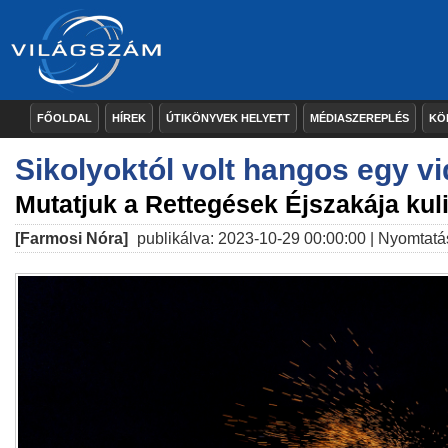
FŐOLDAL
HÍREK
ÚTIKÖNYVEK HELYETT
MÉDIASZEREPLÉS
KÖ
Sikolyoktól volt hangos egy vi
Mutatjuk a Rettegések Éjszakája kuli
[Farmosi Nóra]
publikálva: 2023-10-29 00:00:00 |
Nyomtatá