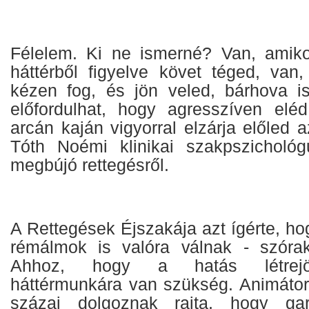
Félelem. Ki ne ismerné? Van, amiko
háttérből figyelve követ téged, van
kézen fog, és jön veled, bárhova i
előfordulhat, hogy agresszíven eléd
arcán kaján vigyorral elzárja előled a
Tóth Noémi klinikai szakpszicholó
megbújó rettegésről.
A Rettegések Éjszakája azt ígérte, h
rémálmok is valóra válnak - szórak
Ahhoz, hogy a hatás létrejöjj
háttérmunkára van szükség. Animátor
százai dolgoznak rajta, hogy gar