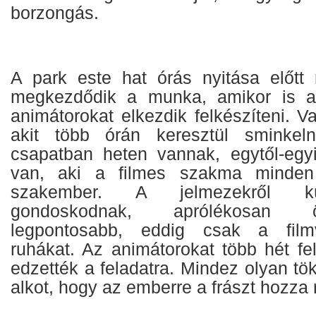
borzongás.
A park este hat órás nyitása előtt 
megkezdődik a munka, amikor is a 
animátorokat elkezdik felkészíteni. V
akit több órán keresztül sminkel
csapatban heten vannak, egytől-egyi
van, aki a filmes szakma minden 
szakember. A jelmezekről kü
gondoskodnak, aprólékosan ö
legpontosabb, eddig csak a filmv
ruhákat. Az animátorokat több hét fe
edzették a feladatra. Mindez olyan tö
alkot, hogy az emberre a frászt hozza 