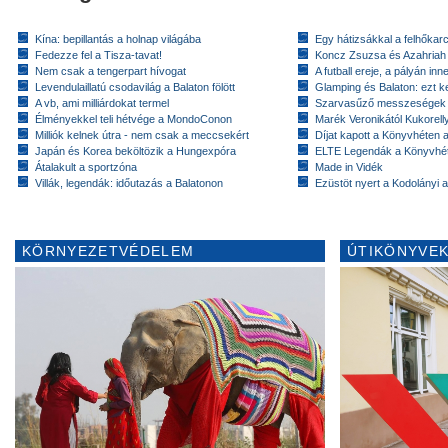
Kína: bepillantás a holnap világába
Egy hátizsákkal a felhőkarc
Fedezze fel a Tisza-tavat!
Koncz Zsuzsa és Azahriah
Nem csak a tengerpart hívogat
A futball ereje, a pályán inn
Levendulaillatú csodavilág a Balaton fölött
Glamping és Balaton: ezt ke
A vb, ami milliárdokat termel
Szarvasűző messzeségek
Élményekkel teli hétvége a MondoConon
Marék Veronikától Kukorell
Milliók kelnek útra - nem csak a meccsekért
Díjat kapott a Könyvhéten
Japán és Korea beköltözik a Hungexpóra
ELTE Legendák a Könyvhé
Átalakult a sportzóna
Made in Vidék
Villák, legendák: időutazás a Balatonon
Ezüstöt nyert a Kodolányi
KÖRNYEZETVÉDELEM
ÚTIKÖNYVEK