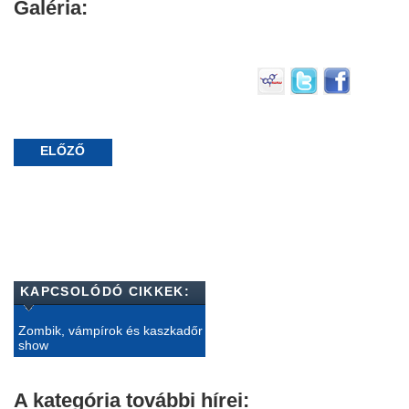
Galéria:
ELŐZŐ
KAPCSOLÓDÓ CIKKEK:
Zombik, vámpírok és kaszkadőr
show
A kategória további hírei: