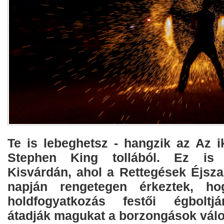
​Te is lebeghetsz - hangzik az Az 
Stephen King tollából. Ez is 
Kisvárdán, ahol a Rettegések Éjsz
napján rengetegen érkeztek, ho
holdfogyatkozás festői égboltj
átadják magukat a borzongások válo