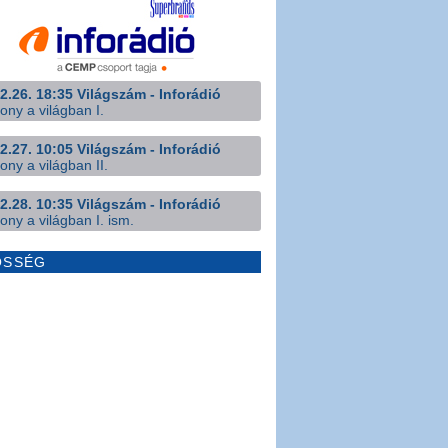
2.26. 18:35 Világszám - Inforádió
ony a világban I.
2.27. 10:05 Világszám - Inforádió
ony a világban II.
2.28. 10:35 Világszám - Inforádió
ony a világban I. ism.
ÖSSÉG