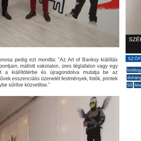
SZÉ
SZÓF
donosa pedig ezt mondta: "Az Art of Banksy kiállítás
ntjain, mállott vakolaton, üres téglafalon vagy egy
boldo
et a kiállítótérbe és újragondolva mutatja be az
dohán
művek esszenciális üzenetét festmények, fotók, printek
be sűrítve közvetítse."
50
fél
--