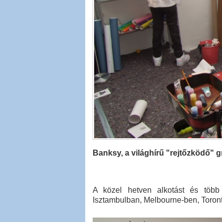
Banksy, a világhírű "rejtőzködő" 
A közel hetven alkotást és több 
Isztambulban, Melbourne-ben, Toront