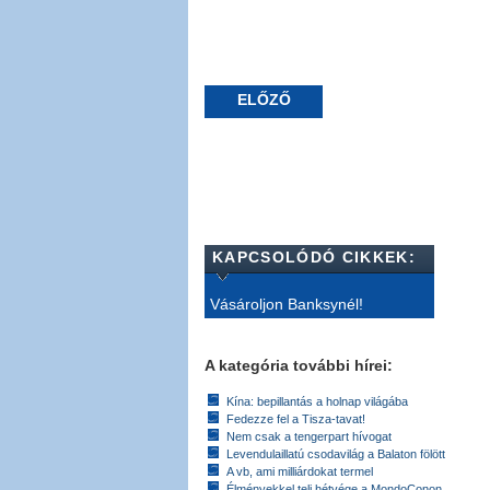
ELŐZŐ
KAPCSOLÓDÓ CIKKEK:
Vásároljon Banksynél!
A kategória további hírei:
Kína: bepillantás a holnap világába
Fedezze fel a Tisza-tavat!
Nem csak a tengerpart hívogat
Levendulaillatú csodavilág a Balaton fölött
A vb, ami milliárdokat termel
Élményekkel teli hétvége a MondoConon