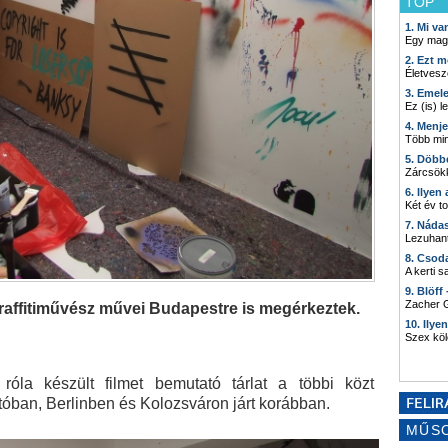
TOP
1. Mi v
Egy mag
2. Ezt m
Életvesz
3. Emel
Ez (is) l
4. Menj
Több min
5. Döbb
Zárcsökk
6. Ilyen
Két év t
7. Náda
Lezuhant
8. Csod
A kerti 
9. Blöff
Zacher G
graffitiművész művei Budapestre is megérkeztek.
10. Ilye
Szex kö
róla készült filmet bemutató tárlat a többi közt
óban, Berlinben és Kolozsváron járt korábban.
MŰS