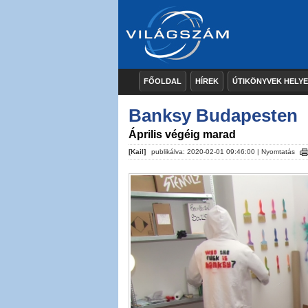
FŐOLDAL
HÍREK
ÚTIKÖNYVEK HELY
Banksy Budapesten
Április végéig marad
[Kail]
publikálva: 2020-02-01 09:46:00 |
Nyomtatás