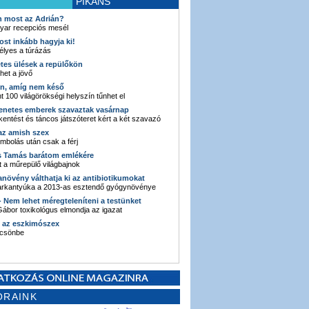
PIKÁNS
an most az Adrián?
yar recepciós mesél
ost inkább hagyja ki!
élyes a túrázás
etes ülések a repülőkön
ehet a jövő
en, amíg nem késő
t 100 világörökségi helyszín tűnhet el
enetes emberek szavaztak vasárnap
entést és táncos játszóteret kért a két szavazó
 az amish szex
ombolás után csak a férj
s Tamás barátom emlékére
 a műrepülő világbajnok
anövény válthatja ki az antibiotikumokat
sarkantyúka a 2013-as esztendő gyógynövénye
 - Nem lehet méregteleníteni a testünket
ábor toxikológus elmondja az igazat
n az eszkimószex
lcsönbe
ORAINK