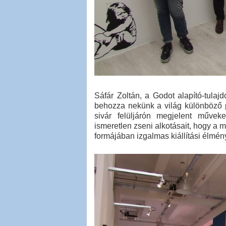
Sáfár Zoltán, a Godot alapító-tulaj
behozza nekünk a világ különböző po
sivár felüljárón megjelent művek
ismeretlen zseni alkotásait, hogy a 
formájában izgalmas kiállítási élmény