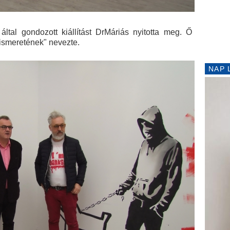
által gondozott kiállítást DrMáriás nyitotta meg. Ő
iismeretének" nevezte.
NAP 