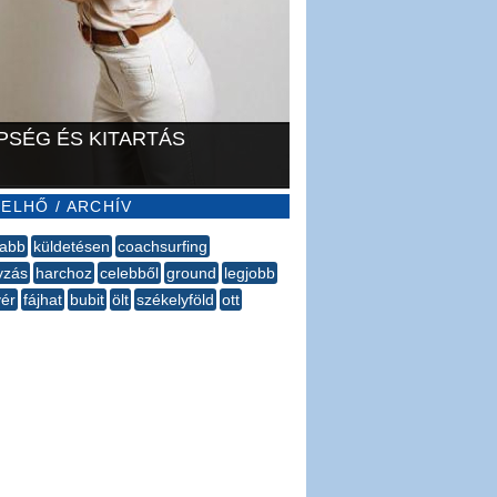
PSÉG ÉS KITARTÁS
ELHŐ / ARCHÍV
gabb
küldetésen
coachsurfing
yzás
harchoz
celebből
ground
legjobb
vér
fájhat
bubit
ölt
székelyföld
ott