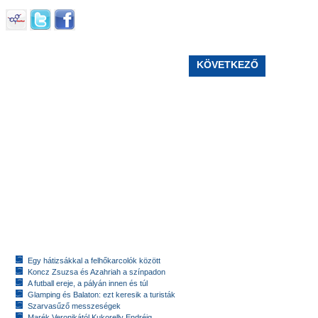
KÖVETKEZŐ
Egy hátizsákkal a felhőkarcolók között
Koncz Zsuzsa és Azahriah a színpadon
A futball ereje, a pályán innen és túl
Glamping és Balaton: ezt keresik a turisták
Szarvasűző messzeségek
Marék Veronikától Kukorelly Endréig