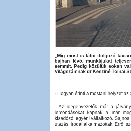
„Míg most is látni dolgozó taxis
bajban lévő, munkájukat teljes
semmit. Pedig közülük sokan val
Világszámnak dr Kesziné Tolnai Szi
- Hogyan érinti a mostani helyzet a
- Az idegenvezetők már a járvány
lemondásokat kapnak a már megr
kisadózó, egyéni vállalkozó. Sajnos
utazási irodai alkalmazottak. Erről s