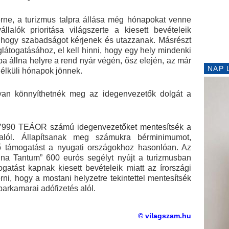
érne, a turizmus talpra állása még hónapokat venne
lalók prioritása világszerte a kiesett bevételeik
 hogy szabadságot kérjenek és utazzanak. Másrészt
látogatásához, el kell hinni, hogy egy hely mindenki
a állna helyre a rend nyár végén, ősz elején, az már
NAP 
nélküli hónapok jönnek.
gyan könnyíthetnék meg az idegenvezetők dolgát a
 a 7990 TEÁOR számú idegenvezetőket mentesítsék a
alól. Állapítsanak meg számukra bérminimumot,
ő támogatást a nyugati országokhoz hasonlóan. Az
Una Tantum” 600 eurós segélyt nyújt a turizmusban
atást kapnak kiesett bevételeik miatt az írországi
rni, hogy a mostani helyzetre tekintettel mentesítsék
parkamarai adófizetés alól.
© vilagszam.hu