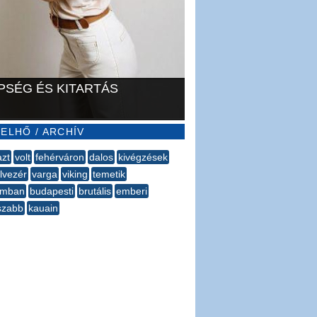
PSÉG ÉS KITARTÁS
ELHŐ / ARCHÍV
zt
volt
fehérváron
dalos
kivégzések
olvezér
varga
viking
temetik
omban
budapesti
brutális
emberi
szabb
kauain