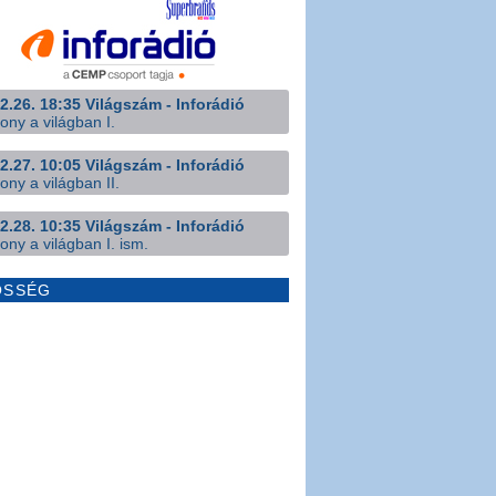
2.26. 18:35 Világszám - Inforádió
ony a világban I.
2.27. 10:05 Világszám - Inforádió
ony a világban II.
2.28. 10:35 Világszám - Inforádió
ony a világban I. ism.
ÖSSÉG