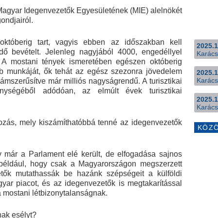
 Magyar Idegenvezetők Egyesületének (MIE) alelnökét
ondjairól.
 októberig tart, vagyis ebben az időszakban kell
2025.1
ő bevételt. Jelenleg nagyjából 4000, engedéllyel
Karács
. A mostani tények ismeretében egészen októberig
b munkáját, ők tehát az egész szezonra jövedelem
2025.1
Karács
ámszerűsítve már milliós nagyságrendű. A turisztikai
ységéből adódóan, az elmúlt évek turisztikai
2025.1
Karács
yozás, mely kiszámíthatóbbá tenné az idegenvezetők
KÖZ
y már a Parlament elé került, de elfogadása sajnos
 például, hogy csak a Magyarországon megszerzett
etők mutathassák be hazánk szépségeit a külföldi
gyar piacot, és az idegenvezetők is megtakarítással
 mostani létbizonytalanságnak.
nak esélyt?