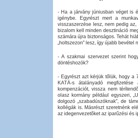
- Ha a járvány júniusban véget is 
igénybe. Egyrészt mert a munkavál
visszaszerzése lesz, nem pedig az,
bizalom kell minden desztináció meg
számára újra biztonságos. Tehát hiáb
„holtszezon” lesz, így újabb bevétel 
- A szakmai szervezet szerint ho
döntéshozók?
- Egyrészt azt kérjük tőlük, hogy
KATÁ-s átalányadó megfizetése 
kompenzációt, vissza nem térítend
olasz kormány például egyszeri, „
dolgozó „szabadúszóknak”, de támog
kollégák is. Másrészt szeretnénk elé
az idegenvezetőket az iparűzési és i