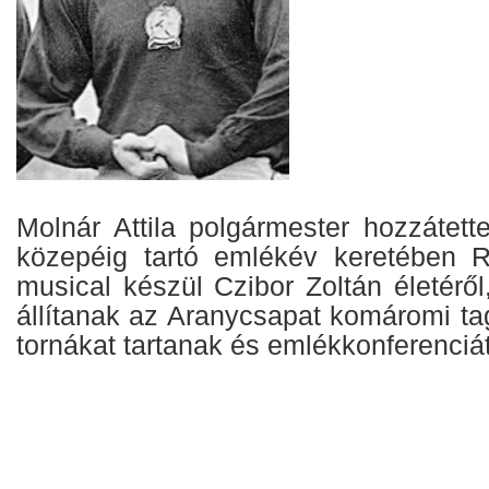
Molnár Attila polgármester hozzátett
közepéig tartó emlékév keretében 
musical készül Czibor Zoltán életéről
állítanak az Aranycsapat komáromi ta
tornákat tartanak és emlékkonferenciá