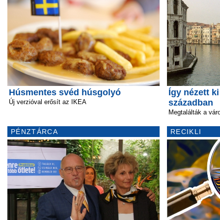
Húsmentes svéd húsgolyó
Így nézett k
században
Új verzióval erősít az IKEA
Megtalálták a vár
PÉNZTÁRCA
RECIKLI