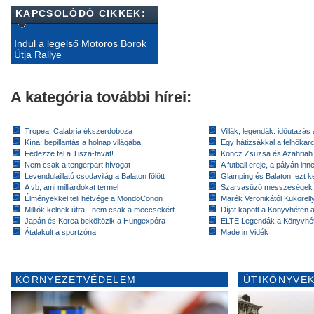
KAPCSOLÓDÓ CIKKEK:
Indul a legelső Motoros Borok
Útja Rallye
A kategória további hírei:
Tropea, Calabria ékszerdoboza
Villák, legendák: időutazás
Kína: bepillantás a holnap világába
Egy hátizsákkal a felhőkarc
Fedezze fel a Tisza-tavat!
Koncz Zsuzsa és Azahriah
Nem csak a tengerpart hívogat
A futball ereje, a pályán inn
Levendulaillatú csodavilág a Balaton fölött
Glamping és Balaton: ezt ke
A vb, ami milliárdokat termel
Szarvasűző messzeségek
Élményekkel teli hétvége a MondoConon
Marék Veronikától Kukorell
Milliók kelnek útra - nem csak a meccsekért
Díjat kapott a Könyvhéten
Japán és Korea beköltözik a Hungexpóra
ELTE Legendák a Könyvhé
Átalakult a sportzóna
Made in Vidék
KÖRNYEZETVÉDELEM
ÚTIKÖNYVEK