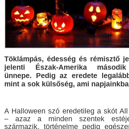
Töklámpás, édesség és rémisztő j
jelenti Észak-Amerika második
ünnepe. Pedig az eredete legaláb
mint a sok külsőség, ami napjainkba
A Halloween szó eredetileg a skót Al
– azaz a minden szentek estéje
származik, történelme pedig egésze