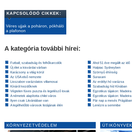
KAPCSOLÓDÓ CIKKEK:
Véres ujjak a poháron, pókháló
a plafonon
A kategória további hírei:
Futball, szabadság és felhőkarcolók
Ahol 51 éve megállt az idő
Új élet a kisvárdai várban
Halpiac Sydneyben
Karácsony a világ körül
Szörnyű éhínség
Az USA első nemzete
Suraxani
Lisszabon varázslatos villamosai
Az erdélyi hó varázsa
Kínáról kezdőknek
Szabadság híd Kínában
Végtelen füves puszta és legelésző lovak
Egzotikus tájakon: Madeira 
A németek alapította chilei város
Egzotikus tájakon: Madeira 
Ilyen csak Litvániában van
Pár nap a mesés Prágában
A legélhetőbb városok listájának élén
Lenézni a semmibe
KÖRNYEZETVÉDELEM
ÚTIKÖNYVEK