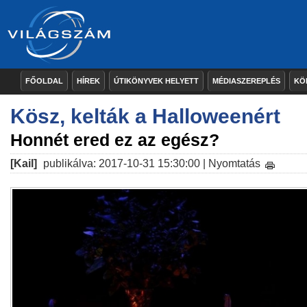
FŐOLDAL
HÍREK
ÚTIKÖNYVEK HELYETT
MÉDIASZEREPLÉS
KÖ
Kösz, kelták a Halloweenért
Honnét ered ez az egész?
[Kail]
publikálva: 2017-10-31 15:30:00 |
Nyomtatás