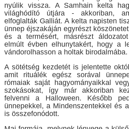
nyúlik vissza. A Samhain kelta hag
világhódító útjára - akkoriban, 
elfoglalták Galliát. A kelta napisten ti
ünnep éjszakáján egyrészt köszönetet
és a termésért, másrészt áldozato
elmúlt évben elhunytakért, hogy a le
vándorolhasson a holtak birodalmába.
A sötétség kezdetét is jelentette októ
amit rituálék egész sorával ünnepe
rómaiak saját hagyományaikkal vegy
szokásokat, így már akkoriban kez
felvenni a Halloween. Később ped
ünnepekkel, a Mindenszentekkel és a 
is összefonódott.
Mai formája, melynek lényege a külső