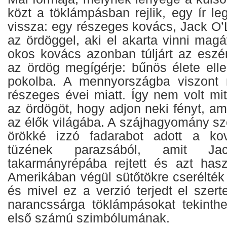
közt a töklámpásban rejlik, egy ír l
vissza: egy részeges kovács, Jack O’L
az ördöggel, aki el akarta vinni mag
okos kovács azonban túljárt az eszén
az ördög megígérje: bűnös élete ell
pokolba. A mennyországba viszont
részeges évei miatt. Így nem volt mi
az ördögöt, hogy adjon neki fényt, ami
az élők világába. A szájhagyomány sz
örökké izzó fadarabot adott a ko
tüzének parazsából, amit Ja
takarmányrépába rejtett és azt has
Amerikában végül sütőtökre cserélték
és mivel ez a verzió terjedt el szer
narancssárga töklámpásokat tekinth
első számú szimbólumának.