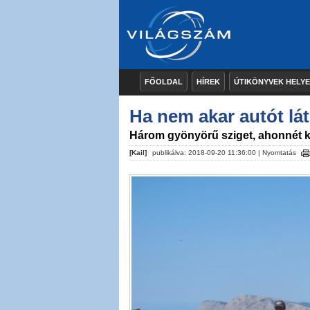
FŐOLDAL
HÍREK
ÚTIKÖNYVEK HELY
Ha nem akar autót lá
Három gyönyörű sziget, ahonnét kit
[Kail]
publikálva: 2018-09-20 11:36:00 |
Nyomtatás