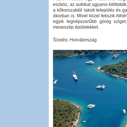
eszköz, az autókat ugyanis kitiltottá
a kőkorszaktól lakott település és g
ókorban is. Mivel közel fekszik Ath
egyik legnépszerűbb görög sziget: l
meseszép épületekkel.
Šćedro, Horvátország