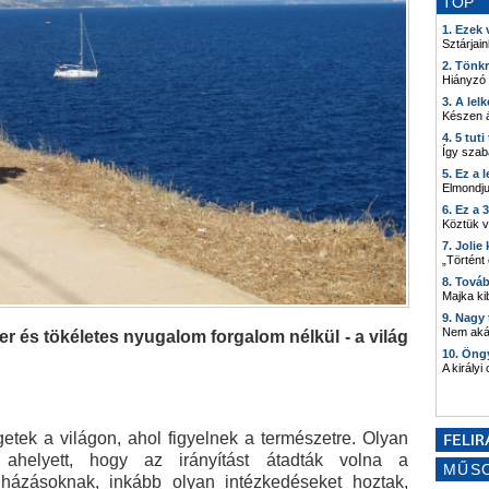
TOP
1. Ezek
Sztárjain
2. Tönk
Hiányzó
3. A lel
Készen á
4. 5 tut
Így szab
5. Ez a 
Elmondju
6. Ez a 
Köztük 
7. Joli
„Történt
8. Tová
Majka kib
9. Nagy
Nem akár
ger és tökéletes nyugalom forgalom nélkül - a világ
10. Öng
A királyi
tek a világon, ahol figyelnek a természetre. Olyan
 ahelyett, hogy az irányítást átadták volna a
MŰS
ázásoknak, inkább olyan intézkedéseket hoztak,