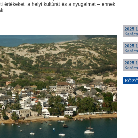
i értékeket, a helyi kultúrát és a nyugalmat – ennek
ák.
2025.1
Karács
2025.1
Karács
2025.1
Karács
KÖZ