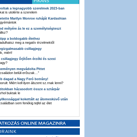
PIKÁNS
 voltak a legnagyobb szerelmek 2023-ban
kat is utolérte a szerelem
retette Marilyn Monroe ruháját Kardashian
 gyémántok
ked mélyére ás le ez a személyiségteszt
llsz?
i tipp a boldogabb élethez
adulhatsz meg a negatív érzelmektől
legizgalmasabb csillagjegy
k, miért!
3 csillagjegy őrjítően érzéki és szexi
vagy?
e keményen megvádolta Pittet
 családon belüli erőszak…”
bb dagad a Nagy Feró botrány!
orult: Miért kell ilyen álszent sz.rnak lenni?
 titokban házasodott össze a sztárpár
hol buktak le
yilkossággal kokettált az álomesküvő után
 családban sem fenékig tejfel az élet
ORAINK