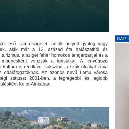
NAP 
özel eső Lamu-szigeten autók helyett gyalog vagy
iek, akik már a 12. század óta halászatból és
 turizmus, a sziget fehér homokos tengerpartjai és a
 mágnesként vonzzák a turistákat. A lenyűgöző
i kultúra is rendkívül sokszínű, a szűk utcákat járva
az odalátogatóknak. Az azonos nevű Lamu városa
gi státuszt 2001-ben, a legrégebbi és legjobb
ülésként Kelet-Afrikában.