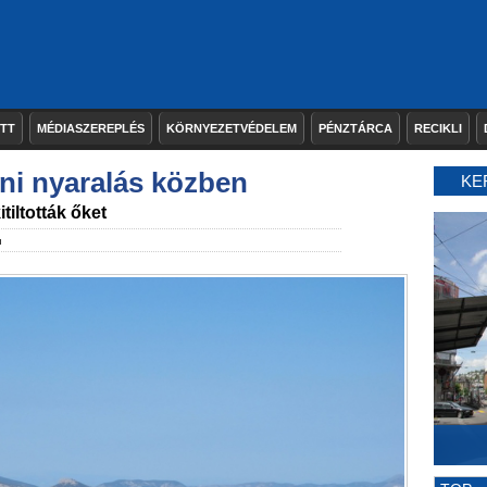
ETT
MÉDIASZEREPLÉS
KÖRNYEZETVÉDELEM
PÉNZTÁRCA
RECIKLI
tni nyaralás közben
KE
iltották őket