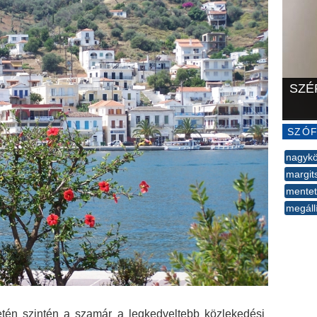
SZÉ
SZÓF
nagykö
margit
mentet
megáll
--
tén szintén a szamár a legkedveltebb közlekedési