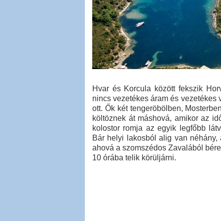
Hvar és Korcula között fekszik Hor
nincs vezetékes áram és vezetékes v
ott. Ők két tengeröbölben, Mosterben
költöznek át máshová, amikor az id
kolostor romja az egyik legfőbb lát
Bár helyi lakosból alig van néhány,
ahová a szomszédos Zavalából bérelt
10 órába telik körüljárni.