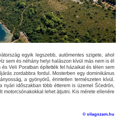
vátország egyik legszebb, autómentes szigete, ahol
íz sem és néhány helyi halászon kívül más nem is él
 és Veli Poratban építették fel házaikat és télen sem
őjárás zordabbra fordul. Mosterben egy dominikánus
ványosság, a gyönyörű, érintetlen természeten kívül.
 a nyári időszakban több étterem is üzemel Šćedrón,
 motorcsónakokkal lehet átjutni. Kis mérete ellenére
© vilagszam.hu