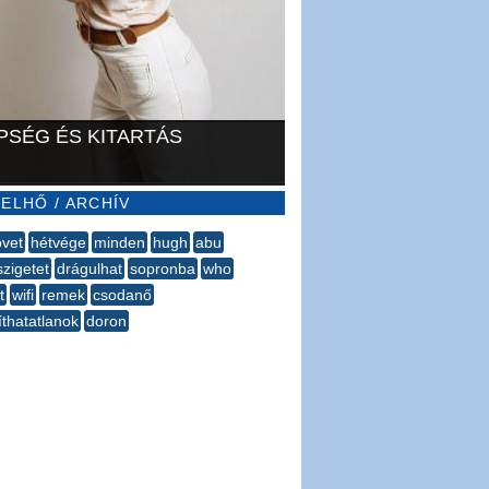
PSÉG ÉS KITARTÁS
ELHŐ / ARCHÍV
vet
hétvége
minden
hugh
abu
szigetet
drágulhat
sopronba
who
t
wifi
remek
csodanő
íthatatlanok
doron