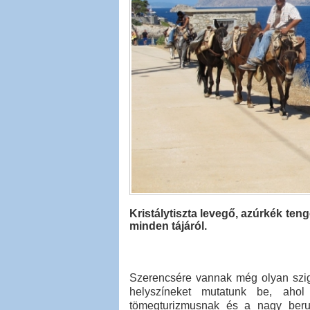
Kristálytiszta levegő, azúrkék ten
minden tájáról.
Szerencsére vannak még olyan szige
helyszíneket mutatunk be, ahol
tömegturizmusnak és a nagy beruh