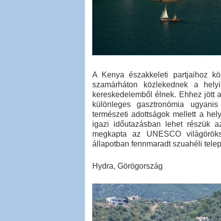
A Kenya északkeleti partjaihoz k
szamárháton közlekednek a hely
kereskedelemből élnek. Ehhez jött a
különleges gasztronómia ugyanis
természeti adottságok mellett a hely
igazi időutazásban lehet részük 
megkapta az UNESCO világöröksé
állapotban fennmaradt szuahéli telep
Hydra, Görögország