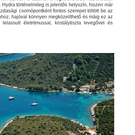
k. Hydra történelmileg is jelentős helyszín, hiszen már
azdasági csomópontként fontos szerepet töltött be az
énhoz, hajóval könnyen megközelíthető és máig ez az
elassult életritmussal, kristálytiszta levegővel és