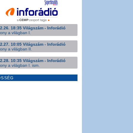
2.26. 18:35 Világszám - Inforádió
ony a világban I.
2.27. 10:05 Világszám - Inforádió
ony a világban II.
2.28. 10:35 Világszám - Inforádió
ony a világban I. ism.
ÖSSÉG