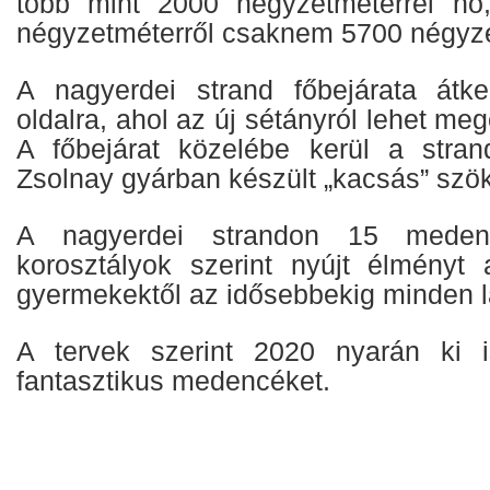
több mint 2000 négyzetméterrel nő
négyzetméterről csaknem 5700 négyzet
A nagyerdei strand főbejárata átke
oldalra, ahol az új sétányról lehet me
A főbejárat közelébe kerül a stran
Zsolnay gyárban készült „kacsás” szö
A nagyerdei strandon 15 meden
korosztályok szerint nyújt élményt
gyermekektől az idősebbekig minden l
A tervek szerint 2020 nyarán ki i
fantasztikus medencéket.