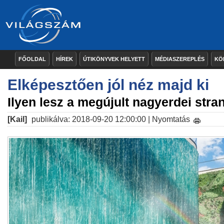
FŐOLDAL
HÍREK
ÚTIKÖNYVEK HELYETT
MÉDIASZEREPLÉS
KÖ
Elképesztően jól néz majd ki
Ilyen lesz a megújult nagyerdei stra
[Kail]
publikálva: 2018-09-20 12:00:00 |
Nyomtatás