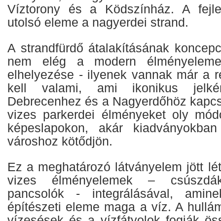
Víztorony és a Ködszínház. A fejle
utolsó eleme a nagyerdei strand.
A strandfürdő átalakításának koncepc
nem elég a modern élményelem
elhelyezése - ilyenek vannak már a 
kell valami, ami ikonikus jelké
Debrecenhez és a Nagyerdőhöz kapcso
vizes parkerdei élményeket oly mód
képeslapokon, akár kiadványokban
városhoz kötődjön.
Ez a meghatározó látványelem jött lé
vizes élményelemek – csúszdák,
pancsolók - integrálásával, amin
építészeti eleme maga a víz. A hullám
vízesések és a vízfátyolok fogják ös