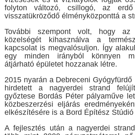
folyton változó, csillogó, az erdő
visszatükröződő élményközponttá a st
További szempont volt, hogy az
közelségét kihasználva a termész
kapcsolat is megvalósuljon. Így alakul
egy minden irányból könnyen me
átjárható épületet hozzanak létre.
2015 nyarán a Debreceni Gyógyfürdő K
hirdetett a nagyerdei strand felúj
győztese Bordás Péter pályaműve lett.
közbeszerzési eljárás eredményeként 
elkészítésére is a Bord Építész Stúdió
A fejlesztés után a nagyerdei strand 