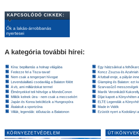
KAPCSOLÓDÓ CIKKEK:
Ők a lakás-árrobbanás
nyertesei
A kategória további hírei:
Kína: bepillantás a holnap világába
Egy hátizsákkal a felhőkarc
Fedezze fel a Tisza-tavat!
Koncz Zsuzsa és Azahriah
Nem csak a tengerpart hívogat
A futball ereje, a pályán inn
Levendulaillatú csodavilág a Balaton fölött
Glamping és Balaton: ezt ke
A vb, ami milliárdokat termel
Szarvasűző messzeségek
Élményekkel teli hétvége a MondoConon
Marék Veronikától Kukorell
Milliók kelnek útra - nem csak a meccsekért
Díjat kapott a Könyvhéten
Japán és Korea beköltözik a Hungexpóra
ELTE Legendák a Könyvhé
Átalakult a sportzóna
Made in Vidék
Villák, legendák: időutazás a Balatonon
Ezüstöt nyert a Kodolányi
KÖRNYEZETVÉDELEM
ÚTIKÖNYVEK