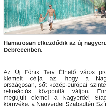
Hamarosan elkezdődik az új nagyerd
Debrecenben.
Az Új Főnix Terv Élhető város pr
kiemelt célja az, hogy a Nagy
országosan, sőt közép-európai szint
rekreációs központtá váljon. En
megújult elemei a Nagyerdei Stad
környéke, a Nagyerdei Szabadtéri Szí