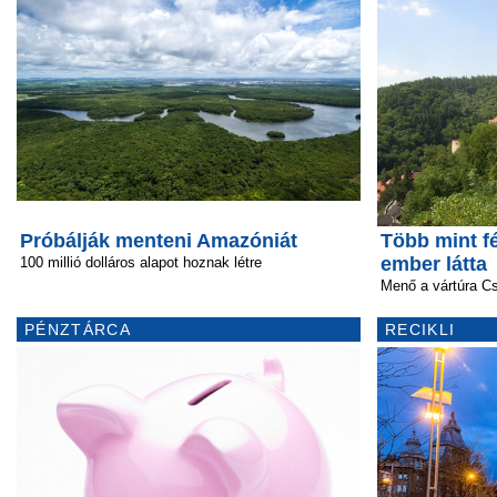
Próbálják menteni Amazóniát
Több mint f
ember látta
100 millió dolláros alapot hoznak létre
Menő a vártúra C
PÉNZTÁRCA
RECIKLI