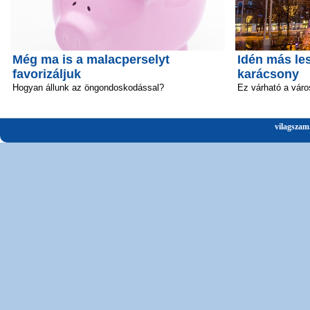
Még ma is a malacperselyt
Idén más le
favorizáljuk
karácsony
Hogyan állunk az öngondoskodással?
Ez várható a vár
vilagszam