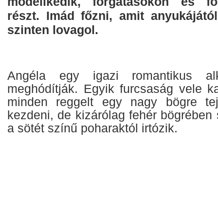
modellkedik, forgatásokon és f
részt. Imád főzni, amit anyukájátó
szinten lovagol.
Angéla egy igazi romantikus alk
meghódítják. Egyik furcsaság vele k
minden reggelt egy nagy bögre tej
kezdeni, de kizárólag fehér bögrében 
a sötét színű poharaktól irtózik.