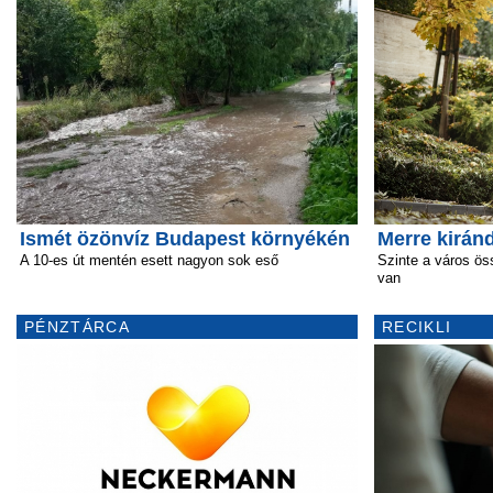
Ismét özönvíz Budapest környékén
Merre kirán
A 10-es út mentén esett nagyon sok eső
Szinte a város öss
van
PÉNZTÁRCA
RECIKLI