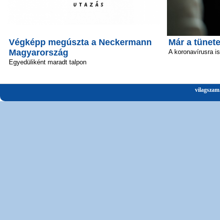
Végképp megúszta a Neckermann
Már a tünete
Magyarország
A koronavírusra i
Egyedüliként maradt talpon
vilagszam