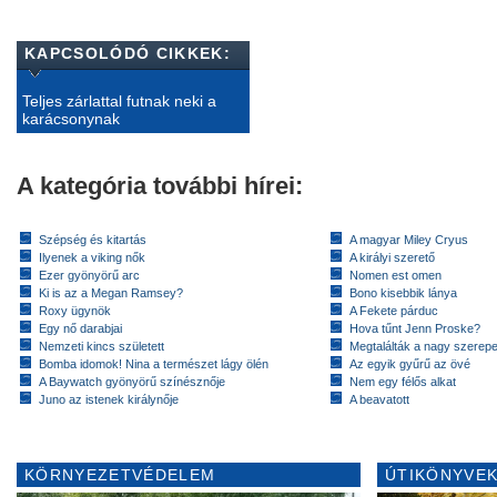
KAPCSOLÓDÓ CIKKEK:
Teljes zárlattal futnak neki a
karácsonynak
A kategória további hírei:
Szépség és kitartás
A magyar Miley Cryus
Ilyenek a viking nők
A királyi szerető
Ezer gyönyörű arc
Nomen est omen
Ki is az a Megan Ramsey?
Bono kisebbik lánya
Roxy ügynök
A Fekete párduc
Egy nő darabjai
Hova tűnt Jenn Proske?
Nemzeti kincs született
Megtalálták a nagy szerep
Bomba idomok! Nina a természet lágy ölén
Az egyik gyűrű az övé
A Baywatch gyönyörű színésznője
Nem egy félős alkat
Juno az istenek királynője
A beavatott
KÖRNYEZETVÉDELEM
ÚTIKÖNYVEK