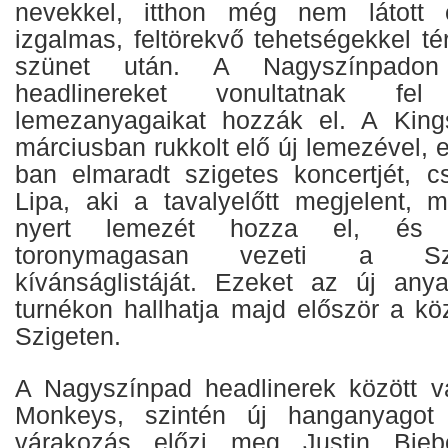
nevekkel, itthon még nem látott el
izgalmas, feltörekvő tehetségekkel t
szünet után. A Nagyszínpadon
headlinereket vonultatnak fe
lemezanyagaikat hozzák el. A King
márciusban rukkolt elő új lemezével, e
ban elmaradt szigetes koncertjét, 
Lipa, aki a tavalyelőtt megjelent, 
nyert lemezét hozza el, és 
toronymagasan vezeti a Szi
kívánságlistáját. Ezeket az új any
turnékon hallhatja majd először a kö
Szigeten.
A Nagyszínpad headlinerek között v
Monkeys, szintén új hanganyagot
várakozás előzi meg Justin Biebe