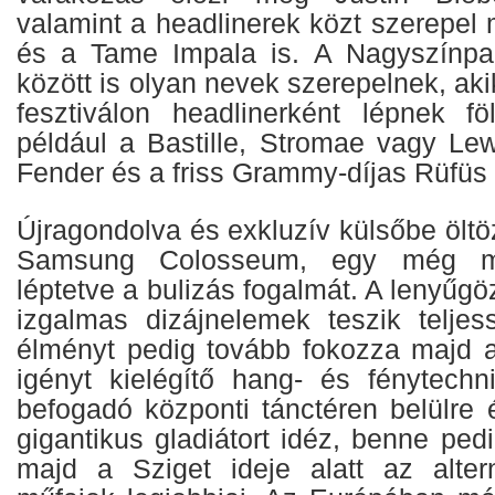
valamint a headlinerek közt szerepel 
és a Tame Impala is. A Nagyszínpad
között is olyan nevek szerepelnek, ak
fesztiválon headlinerként lépnek f
például a Bastille, Stromae vagy L
Fender és a friss Grammy-díjas Rüfüs
Újragondolva és exkluzív külsőbe öltöz
Samsung Colosseum, egy még ma
léptetve a bulizás fogalmát. A lenyűgö
izgalmas dizájnelemek teszik teljes
élményt pedig tovább fokozza majd 
igényt kielégítő hang- és fénytechn
befogadó központi tánctéren belülre é
gigantikus gladiátort idéz, benne ped
majd a Sziget ideje alatt az altern