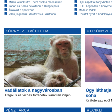
Milliók kelnek útra - nem csak a meccsekért
Díjat kapott a Könyvhéten
Japán és Korea beköltözik a Hungexpóra
ELTE Legendák a Könyvhé
Átalakult a sportzóna
Made in Vidék
Villák, legendák: időutazás a Balatonon
Ezüstöt nyert a Kodolányi
KÖRNYEZETVÉDELEM
ÚTIKÖNYVEK
Vadállatok a nagyvárosban
Úgy láthatj
soha
Tragikus és vicces történetek karantén idején
Kilátóterasz épül 
PÉNZTÁRCA
RECIKLI