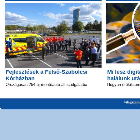
Fejlesztések a Felső-Szabolcsi
Mi lesz digit
Kórházban
halálunk ut
Országosan 254 új mentőautó áll szolgálatba
Hogyan örökítsem 
vilagszam