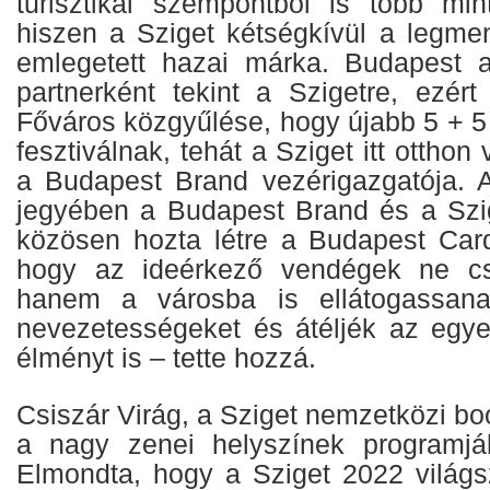
turisztikai szempontból is több min
hiszen a Sziget kétségkívül a legme
emlegetett hazai márka. Budapest ab
partnerként tekint a Szigetre, ezért
Főváros közgyűlése, hogy újabb 5 + 5
fesztiválnak, tehát a Sziget itt otthon
a Budapest Brand vezérigazgatója. 
jegyében a Budapest Brand és a Szig
közösen hozta létre a Budapest Card 
hogy az ideérkező vendégek ne csa
hanem a városba is ellátogassana
nevezetességeket és átéljék az egye
élményt is – tette hozzá.
Csiszár Virág, a Sziget nemzetközi b
a nagy zenei helyszínek programjábó
Elmondta, hogy a Sziget 2022 világsz