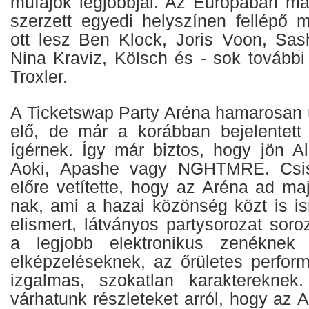
műfajok legjobbjai. Az Európában má
szerzett egyedi helyszínen fellépő
ott lesz Ben Klock, Joris Voon, Sa
Nina Kraviz, Kölsch és - sok további
Troxler.
A Ticketswap Party Aréna hamarosan ú
elő, de már a korábban bejelentett
ígérnek. Így már biztos, hogy jön A
Aoki, Apashe vagy NGHTMRE. Csisz
előre vetítette, hogy az Aréna ad ma
nak, ami a hazai közönség közt is is
elismert, látványos partysorozat sor
a legjobb elektronikus zenéknek 
elképzeléseknek, az őrületes perfo
izgalmas, szokatlan karaktereknek
várhatunk részleteket arról, hogy az 