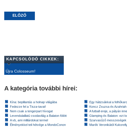
ELŐZŐ
KAPCSOLÓDÓ CIKKEK:
Újra Colosseum!
A kategória további hírei:
Kína: bepillantás a holnap világába
Egy hátizsákkal a felhőkarc
Fedezze fel a Tisza-tavat!
Koncz Zsuzsa és Azahriah
Nem csak a tengerpart hívogat
A futball ereje, a pályán inn
Levendulaillatú csodavilág a Balaton fölött
Glamping és Balaton: ezt ke
A vb, ami milliárdokat termel
Szarvasűző messzeségek
Élményekkel teli hétvége a MondoConon
Marék Veronikától Kukorell