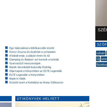
SZÉ
SZÓF
Egy hátizsákkal a felhőkarcolók között
Koncz Zsuzsa és Azahriah a színpadon
nővér
A futball ereje, a pályán innen és túl
Új
sze
Glamping és Balaton: ezt keresik a turisták
Szarvasűző messzeségek
fiúnévv
Marék Veronikától Kukorelly Endréig
--
Díjat kapott a Könyvhéten az ELTE Legendák
ELTE Legendák a Könyvhéten
Made in Vidék
Ezüstöt nyert a Kodolányi az Arany Glóbuszon
ÚTIKÖNYVEK HELYETT