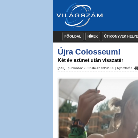
FŐOLDAL
HÍREK
ÚTIKÖNYVEK HELY
Újra Colosseum!
Két év szünet után visszatér
[Kail]
publikálva: 2022-04-15 09:35:00 |
Nyomtatás