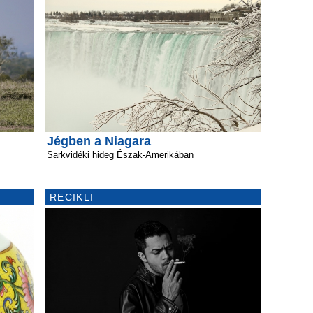
Jégben a Niagara
Sarkvidéki hideg Észak-Amerikában
RECIKLI