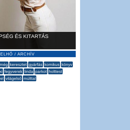
PSÉG ÉS KITARTÁS
ELHŐ / ARCHÍV
még
keresztet
gyárfás
komikus
könyv
xi
fegyverek
linda
parkot
holttest
el
világelső
múlttal