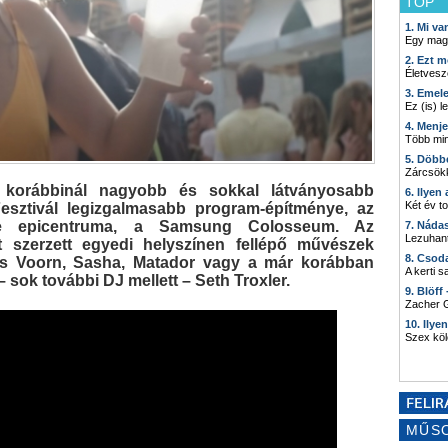
TOP
1. Mi v
Egy mag
2. Ezt m
Életvesz
3. Emel
Ez (is) l
4. Menj
Több min
5. Döbb
Zárcsökk
 korábbinál nagyobb és sokkal látványosabb
6. Ilyen
Két év t
esztivál legizgalmasabb program-építménye, az
ne epicentruma, a Samsung Colosseum. Az
7. Náda
Lezuhant
szerzett egyedi helyszínen fellépő művészek
8. Csod
ris Voorn, Sasha, Matador vagy a már korábban
A kerti 
– sok további DJ mellett – Seth Troxler.
9. Blöff
Zacher G
10. Ilye
Szex kö
MŰS