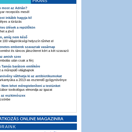
PIKÁNS
an most az Adrián?
yar recepciós mesél
ost inkább hagyja ki!
élyes a túrázás
etes ülések a repülőkön
ehet a jövő
en, amíg nem késő
t 100 világörökségi helyszín tűnhet el
enetes emberek szavaztak vasárnap
entést és táncos játszóteret kért a két szavazó
 az amish szex
ombolás után csak a férj
s Tamás barátom emlékére
 a műrepülő világbajnok
anövény válthatja ki az antibiotikumokat
sarkantyúka a 2013-as esztendő gyógynövénye
 - Nem lehet méregteleníteni a testünket
ábor toxikológus elmondja az igazat
n az eszkimószex
lcsönbe
ORAINK