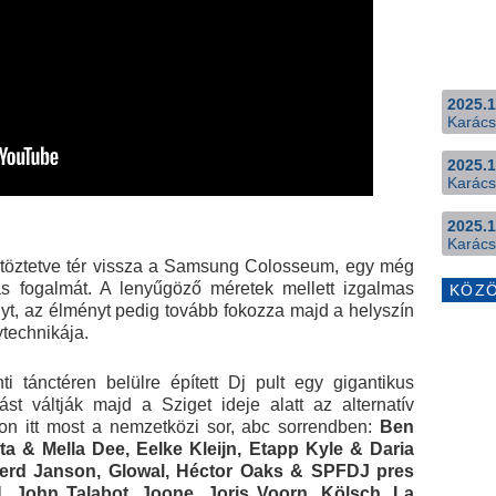
2025.1
Karács
2025.1
Karács
2025.1
Karács
ltöztetve tér vissza a Samsung Colosseum, egy még
ás fogalmát. A lenyűgöző méretek mellett izgalmas
KÖZ
nyt, az élményt pedig tovább fokozza majd a helyszín
ytechnikája.
 tánctéren belülre épített Dj pult egy gigantikus
st váltják majd a Sziget ideje alatt az alternatív
ljon itt most a nemzetközi sor, abc sorrendben:
Ben
ta & Mella Dee, Eelke Kleijn, Etapp Kyle & Daria
Gerd Janson, Glowal, Héctor Oaks & SPFDJ pres
John Talabot, Joone, Joris Voorn, Kölsch, La