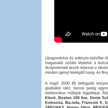
Újragondolva és exkluzív külsőbe ö
magasabb szintre léptetve a buliz
dizájnelemek teszik teljessé a látvá
minden igényt kielégítő hang- és fén
A majd’ 3000 főt befogadó központi
gladiátort idéz, benne pedig egymá
elektronikus műfajok legjobbjai. Ál
Klock, Boston 168 live, Denis Sul
Kolosova, fka.m4a, Francois X, 
SPFOAKS, Honey Dijon, IMOGEN, 