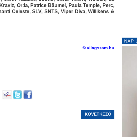
 Kraviz, Or:la, Patrice Bäumel, Paula Temple, Perc,
hanti Celeste, SLV, SNTS, Viper Diva, Willikens &
NAP 
© vilagszam.hu
KÖVETKEZŐ