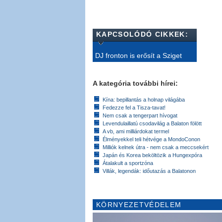
KAPCSOLÓDÓ CIKKEK:
DJ fronton is erősít a Sziget
A kategória további hírei:
Kína: bepillantás a holnap világába
Fedezze fel a Tisza-tavat!
Nem csak a tengerpart hívogat
Levendulaillatú csodavilág a Balaton fölött
A vb, ami milliárdokat termel
Élményekkel teli hétvége a MondoConon
Milliók kelnek útra - nem csak a meccsekért
Japán és Korea beköltözik a Hungexpóra
Átalakult a sportzóna
Villák, legendák: időutazás a Balatonon
KÖRNYEZETVÉDELEM