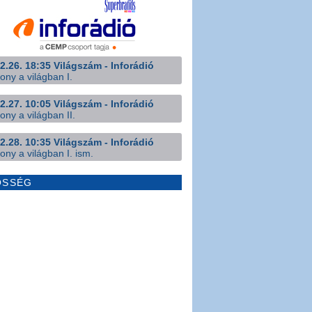
2.26. 18:35 Világszám - Inforádió
ony a világban I.
2.27. 10:05 Világszám - Inforádió
ony a világban II.
2.28. 10:35 Világszám - Inforádió
ony a világban I. ism.
ÖSSÉG