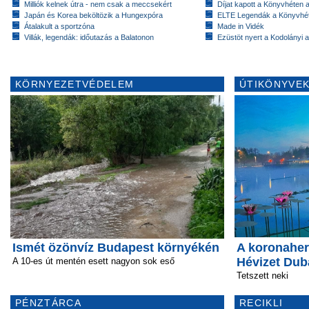
Milliók kelnek útra - nem csak a meccsekért
Díjat kapott a Könyvhéten
Japán és Korea beköltözik a Hungexpóra
ELTE Legendák a Könyvhé
Átalakult a sportzóna
Made in Vidék
Villák, legendák: időutazás a Balatonon
Ezüstöt nyert a Kodolányi
KÖRNYEZETVÉDELEM
ÚTIKÖNYVEK
Ismét özönvíz Budapest környékén
A koronahe
Hévizet Dub
A 10-es út mentén esett nagyon sok eső
Tetszett neki
PÉNZTÁRCA
RECIKLI