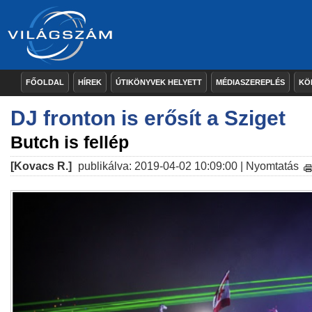
FŐOLDAL
HÍREK
ÚTIKÖNYVEK HELYETT
MÉDIASZEREPLÉS
KÖ
DJ fronton is erősít a Sziget
Butch is fellép
[Kovacs R.]
publikálva: 2019-04-02 10:09:00 |
Nyomtatás