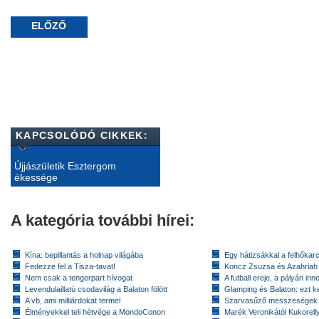
ELŐZŐ
KAPCSOLÓDÓ CIKKEK:
Újjászületik Esztergom
ékessége
A kategória további hírei:
Kína: bepillantás a holnap világába
Egy hátizsákkal a felhőkarc
Fedezze fel a Tisza-tavat!
Koncz Zsuzsa és Azahriah
Nem csak a tengerpart hívogat
A futball ereje, a pályán inn
Levendulaillatú csodavilág a Balaton fölött
Glamping és Balaton: ezt ke
A vb, ami milliárdokat termel
Szarvasűző messzeségek
Élményekkel teli hétvége a MondoConon
Marék Veronikától Kukorell