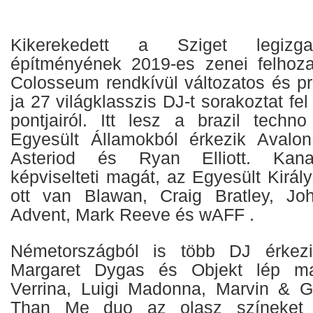
Kikerekedett a Sziget legizga
építményének 2019-es zenei felhoz
Colosseum rendkívül változatos és pr
ja 27 világklasszis DJ-t sorakoztat fe
pontjairól. Itt lesz a brazil techn
Egyesült Államokból érkezik Avalo
Asteriod és Ryan Elliott. Kanad
képviselteti magát, az Egyesült Király
ott van Blawan, Craig Bratley, J
Advent, Mark Reeve és wAFF .
Németországból is több DJ érkezi
Margaret Dygas és Objekt lép maj
Verrina, Luigi Madonna, Marvin & 
Than Me duo az olasz színeket 