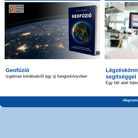
Geofúzió
Légzéskönny
segítséggel
Izgalmas kérdésekről egy új hangoskönyvben
Egy hét alatt fejle
vilagszam