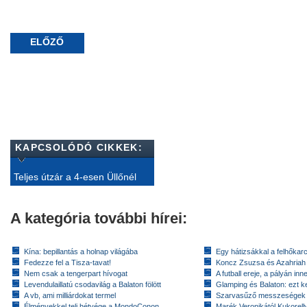
ELŐZŐ
KAPCSOLÓDÓ CIKKEK:
Teljes útzár a 4-esen Üllőnél
A kategória további hírei:
Kína: bepillantás a holnap világába
Egy hátizsákkal a felhőkarc
Fedezze fel a Tisza-tavat!
Koncz Zsuzsa és Azahriah
Nem csak a tengerpart hívogat
A futball ereje, a pályán inn
Levendulaillatú csodavilág a Balaton fölött
Glamping és Balaton: ezt ke
A vb, ami milliárdokat termel
Szarvasűző messzeségek
Élményekkel teli hétvége a MondoConon
Marék Veronikától Kukorell