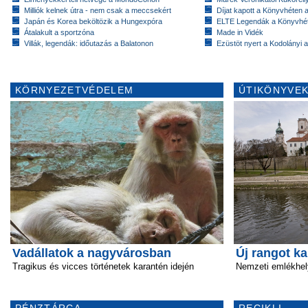
Milliók kelnek útra - nem csak a meccsekért
Díjat kapott a Könyvhéten
Japán és Korea beköltözik a Hungexpóra
ELTE Legendák a Könyvhé
Átalakult a sportzóna
Made in Vidék
Villák, legendák: időutazás a Balatonon
Ezüstöt nyert a Kodolányi
KÖRNYEZETVÉDELEM
ÚTIKÖNYVEK
Vadállatok a nagyvárosban
Új rangot k
Tragikus és vicces történetek karantén idején
Nemzeti emlékhel
PÉNZTÁRCA
RECIKLI