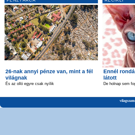
26-nak annyi pénze van, mint a fél
Ennél rond
világnak
látott
És az olló egyre csak nyílik
De holnap sem fo
vilagszam