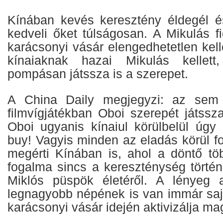
Kínában kevés keresztény éldegél 
kedveli őket túlságosan. A Mikulás f
karácsonyi vásár elengedhetetlen kel
kínaiaknak hazai Mikulás kellett
pompásan játssza is a szerepet.
A China Daily megjegyzi: az sem 
filmvígjátékban Oboi szerepét játssz
Oboi ugyanis kínaiul körülbelül úgy 
buy! Vagyis minden az eladás körül f
megérti Kínában is, ahol a döntő t
fogalma sincs a kereszténység történ
Miklós püspök életéről. A lényeg 
legnagyobb népének is van immár sajá
karácsonyi vásár idején aktivizálja ma