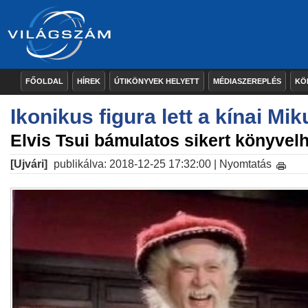
FŐOLDAL
HÍREK
ÚTIKÖNYVEK HELYETT
MÉDIASZEREPLÉS
KÖ
Ikonikus figura lett a kínai Mik
Elvis Tsui bámulatos sikert könyvelhe
[Ujvári]
publikálva: 2018-12-25 17:32:00 |
Nyomtatás