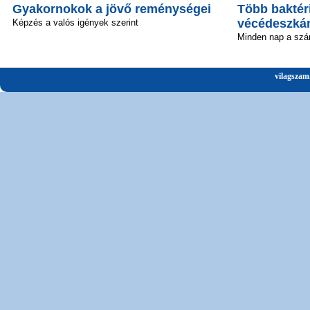
Gyakornokok a jövő reménységei
Több baktéri
vécédeszká
Képzés a valós igények szerint
Minden nap a szá
vilagszam