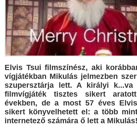
Elvis Tsui filmszínész, aki korább
vígjátékban Mikulás jelmezben szere
szupersztárja lett. A királyi k...
filmvígjáték tisztes sikert arato
években, de a most 57 éves Elvis
sikert könyvelhetett el: a több mint
internetező számára ő lett a Mikulás