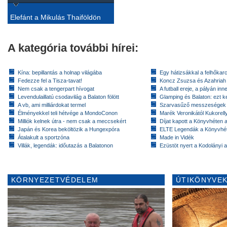
Elefánt a Mikulás Thaiföldön
A kategória további hírei:
Kína: bepillantás a holnap világába
Egy hátizsákkal a felhőkarc
Fedezze fel a Tisza-tavat!
Koncz Zsuzsa és Azahriah
Nem csak a tengerpart hívogat
A futball ereje, a pályán inn
Levendulaillatú csodavilág a Balaton fölött
Glamping és Balaton: ezt ke
A vb, ami milliárdokat termel
Szarvasűző messzeségek
Élményekkel teli hétvége a MondoConon
Marék Veronikától Kukorell
Milliók kelnek útra - nem csak a meccsekért
Díjat kapott a Könyvhéten
Japán és Korea beköltözik a Hungexpóra
ELTE Legendák a Könyvhé
Átalakult a sportzóna
Made in Vidék
Villák, legendák: időutazás a Balatonon
Ezüstöt nyert a Kodolányi
KÖRNYEZETVÉDELEM
ÚTIKÖNYVEK