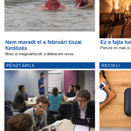
Nem maradt el a februári tiszai
Ez a fajta t
fürdőzés
Persze mi más is
Most is megmártózott a debreceni orvos
PÉNZTÁRCA
RECIKLI