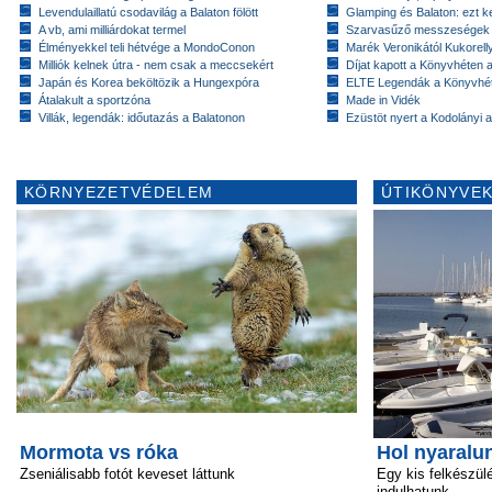
Levendulaillatú csodavilág a Balaton fölött
Glamping és Balaton: ezt ke
A vb, ami milliárdokat termel
Szarvasűző messzeségek
Élményekkel teli hétvége a MondoConon
Marék Veronikától Kukorell
Milliók kelnek útra - nem csak a meccsekért
Díjat kapott a Könyvhéten
Japán és Korea beköltözik a Hungexpóra
ELTE Legendák a Könyvhé
Átalakult a sportzóna
Made in Vidék
Villák, legendák: időutazás a Balatonon
Ezüstöt nyert a Kodolányi
KÖRNYEZETVÉDELEM
ÚTIKÖNYVEK
Mormota vs róka
Hol nyaralu
Zseniálisabb fotót keveset láttunk
Egy kis felkészü
indulhatunk