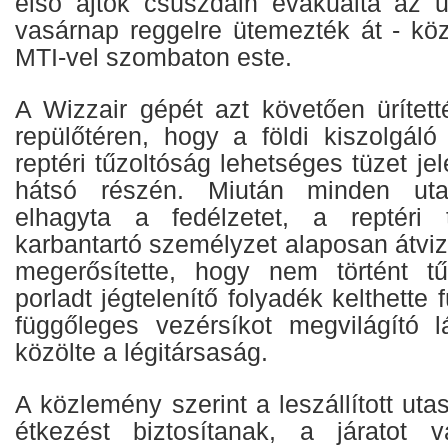
első ajtók csúszdáin evakuálta az ut
vasárnap reggelre ütemezték át - köz
MTI-vel szombaton este.
A Wizzair gépét azt követően ürített
repülőtéren, hogy a földi kiszolgál
reptéri tűzoltóság lehetséges tüzet je
hátsó részén. Miután minden uta
elhagyta a fedélzetet, a reptéri
karbantartó személyzet alaposan átviz
megerősítette, hogy nem történt t
porladt jégtelenítő folyadék kelthette
függőleges vezérsíkot megvilágító 
közölte a légitársaság.
A közlemény szerint a leszállított uta
étkezést biztosítanak, a járatot v