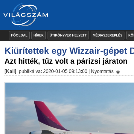
FŐOLDAL
HÍREK
ÚTIKÖNYVEK HELYETT
MÉDIASZEREPLÉS
KÖ
Kiürítettek egy Wizzair-gépet
Azt hitték, tűz volt a párizsi járaton
[Kail]
publikálva: 2020-01-05 09:13:00 |
Nyomtatás