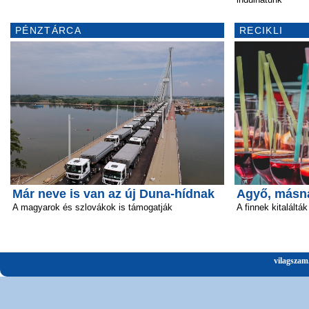
PÉNZTÁRCA
RECIKLI
Már neve is van az új Duna-hídnak
Agyő, másn
A magyarok és szlovákok is támogatják
A finnek kitalálták
vilagszam