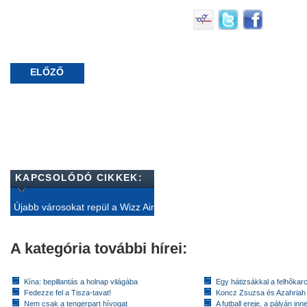
ELŐZŐ
KAPCSOLÓDÓ CIKKEK:
Újabb városokat repül a Wizz Air
A kategória további hírei:
Kína: bepillantás a holnap világába
Egy hátizsákkal a felhőkarc
Fedezze fel a Tisza-tavat!
Koncz Zsuzsa és Azahriah
Nem csak a tengerpart hívogat
A futball ereje, a pályán inn