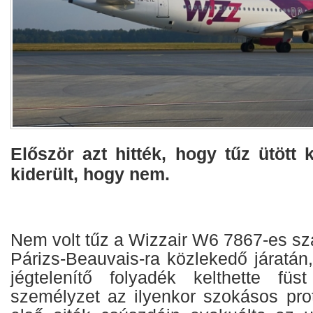
Először azt hitték, hogy tűz ütött k
kiderült, hogy nem.
Nem volt tűz a Wizzair W6 7867-es s
Párizs-Beauvais-ra közlekedő járatán
jégtelenítő folyadék kelthette fü
személyzet az ilyenkor szokásos prot