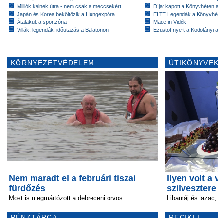
Milliók kelnek útra - nem csak a meccsekért
Díjat kapott a Könyvhéten
Japán és Korea beköltözik a Hungexpóra
ELTE Legendák a Könyvhé
Átalakult a sportzóna
Made in Vidék
Villák, legendák: időutazás a Balatonon
Ezüstöt nyert a Kodolányi
KÖRNYEZETVÉDELEM
ÚTIKÖNYVEK
Nem maradt el a februári tiszai
Ilyen volt a
fürdőzés
szilvesztere
Most is megmártózott a debreceni orvos
Libamáj és lazac,
PÉNZTÁRCA
RECIKLI