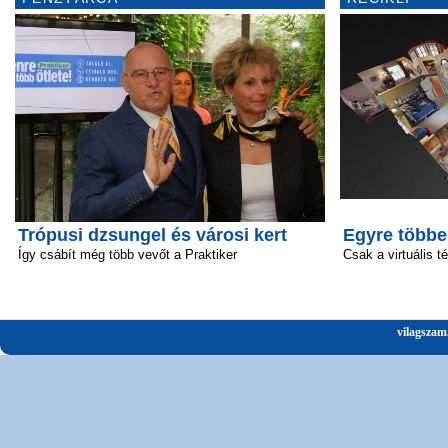
Trópusi dzsungel és városi kert
Egyre többe
Így csábít még több vevőt a Praktiker
Csak a virtuális t
vilagszam