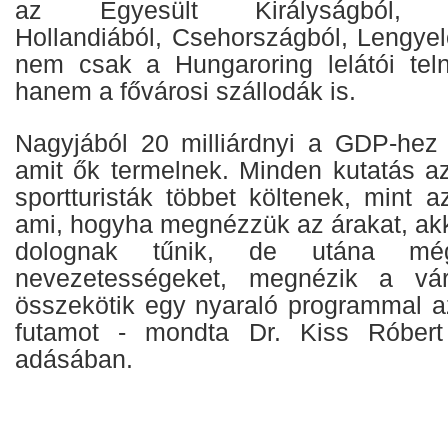
az Egyesült Királyságból, N
Hollandiából, Csehországból, Lengyel
nem csak a Hungaroring lelátói tel
hanem a fővárosi szállodák is.
Nagyjából 20 milliárdnyi a GDP-hez 
amit ők termelnek. Minden kutatás az
sportturisták többet költenek, mint az
ami, hogyha megnézzük az árakat, ak
dolognak tűnik, de utána mé
nevezetességeket, megnézik a vár
összekötik egy nyaraló programmal az
futamot - mondta Dr. Kiss Róber
adásában.