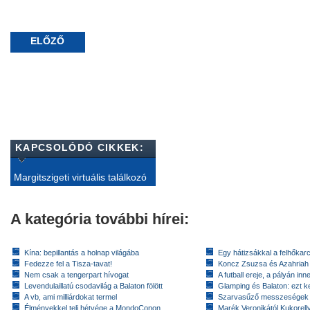
ELŐZŐ
KAPCSOLÓDÓ CIKKEK:
Margitszigeti virtuális találkozó
A kategória további hírei:
Kína: bepillantás a holnap világába
Egy hátizsákkal a felhőkarc
Fedezze fel a Tisza-tavat!
Koncz Zsuzsa és Azahriah
Nem csak a tengerpart hívogat
A futball ereje, a pályán inn
Levendulaillatú csodavilág a Balaton fölött
Glamping és Balaton: ezt ke
A vb, ami milliárdokat termel
Szarvasűző messzeségek
Élményekkel teli hétvége a MondoConon
Marék Veronikától Kukorell