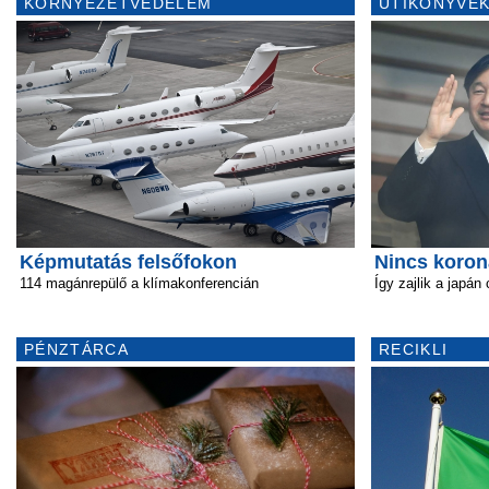
KÖRNYEZETVÉDELEM
ÚTIKÖNYVEK
Képmutatás felsőfokon
Nincs koron
114 magánrepülő a klímakonferencián
Így zajlik a japán
PÉNZTÁRCA
RECIKLI