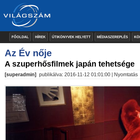
FŐOLDAL
HÍREK
ÚTIKÖNYVEK HELYETT
MÉDIASZEREPLÉS
KÖ
Az Év nője
A szuperhősfilmek japán tehetsége
[superadmin]
publikálva: 2016-11-12 01:01:00 |
Nyomtatás