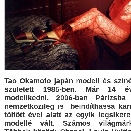
Tao Okamoto japán modell és szín
született 1985-ben. Már 14 év
modellkedni. 2006-ban Párizsba 
nemzetközileg is beindíthassa karr
töltött évei alatt az egyik legsiker
modellé vált. Számos világmárk