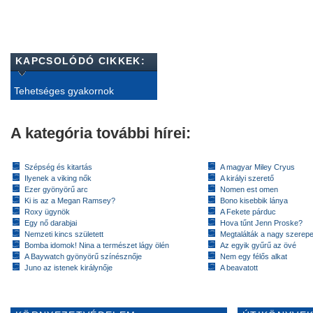
KAPCSOLÓDÓ CIKKEK:
Tehetséges gyakornok
A kategória további hírei:
Szépség és kitartás
A magyar Miley Cryus
Ilyenek a viking nők
A királyi szerető
Ezer gyönyörű arc
Nomen est omen
Ki is az a Megan Ramsey?
Bono kisebbik lánya
Roxy ügynök
A Fekete párduc
Egy nő darabjai
Hova tűnt Jenn Proske?
Nemzeti kincs született
Megtalálták a nagy szerep
Bomba idomok! Nina a természet lágy ölén
Az egyik gyűrű az övé
A Baywatch gyönyörű színésznője
Nem egy félős alkat
Juno az istenek királynője
A beavatott