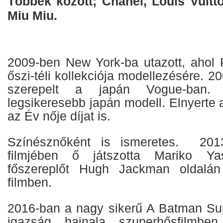
Többek között; Chanel, Louis Vuitt
Miu Miu.
2009-ben New York-ba utazott, ahol P
őszi-téli kollekciója modellezésére.
szerepelt a japán Vogue-ban
legsikeresebb japán modell. Elnyerte 
az Év nője díjat is.
Színésznőként is ismeretes. 2013
filmjében ő játszotta Mariko Y
főszereplőt Hugh Jackman oldalá
filmben.
2016-ban a nagy sikerű A Batman Su
igazság hajnala szuperhősfilmbe