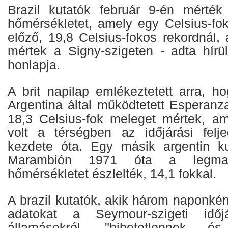
Brazil kutatók február 9-én mérté
hőmérsékletet, amely egy Celsius-f
előző, 19,8 Celsius-fokos rekordnál,
mértek a Signy-szigeten - adta hír
honlapja.
A brit napilap emlékeztetett arra, h
Argentina által működtetett Esperanz
18,3 Celsius-fok meleget mértek, a
volt a térségben az időjárási felj
kezdete óta. Egy másik argentin ku
Marambión 1971 óta a legmag
hőmérsékletet észlelték, 14,1 fokkal.
A brazil kutatók, akik három naponkén
adatokat a Seymour-szigeti időjá
államásokról, "hihetetlennek és