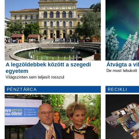
A legzöldebbek között a szegedi
Átvágta a vi
egyetem
De most lebukott
Világszinten sem teljesít rosszul
PÉNZTÁRCA
RECIKLI