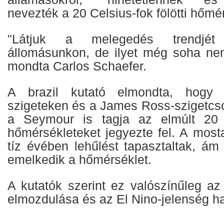
nevezték a 20 Celsius-fok fölötti hőmér
"Látjuk a melegedés trendjét
állomásunkon, de ilyet még soha nem
mondta Carlos Schaefer.
A brazil kutató elmondta, hogy a
szigeteken és a James Ross-szigetcs
a Seymour is tagja az elmúlt 20 
hőmérsékleteket jegyezte fel. A most
tíz évében lehűlést tapasztaltak, á
emelkedik a hőmérséklet.
A kutatók szerint ez valószínűleg az
elmozdulása és az El Nino-jelenség ha