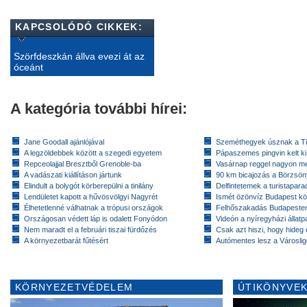
KAPCSOLÓDÓ CIKKEK:
Szörfdeszkán állva evezi át az
óceánt
A kategória további hírei:
Jane Goodall ajánlójával
Szeméthegyek úsznak a T
A legzöldebbek között a szegedi egyetem
Pápaszemes pingvin kelt k
Repceolajjal Bresztből Grenoble-ba
Vasárnap reggel nagyon m
A vadászati kiállításon jártunk
90 km bicajozás a Börzsö
Elindult a bolygót körberepülni a tinilány
Delfintetemek a turistapar
Lendületet kapott a hűvösvölgyi Nagyrét
Ismét özönvíz Budapest k
Élhetetlenné válhatnak a trópusi országok
Felhőszakadás Budapeste
Országosan védett láp is odalett Fonyódon
Videón a nyíregyházi állatp
Nem maradt el a februári tiszai fürdőzés
Csak azt hiszi, hogy hideg 
A környezetbarát fűtésért
Autómentes lesz a Városlig
KÖRNYEZETVÉDELEM
ÚTIKÖNYVEK