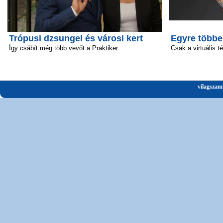
Trópusi dzsungel és városi kert
Egyre többe
Így csábít még több vevőt a Praktiker
Csak a virtuális t
vilagszam