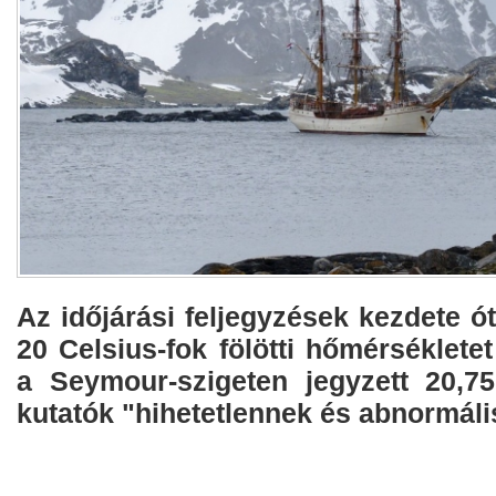
Az időjárási feljegyzések kezdete ó
20 Celsius-fok fölötti hőmérsékletet
a Seymour-szigeten jegyzett 20,75
kutatók "hihetetlennek és abnormáli