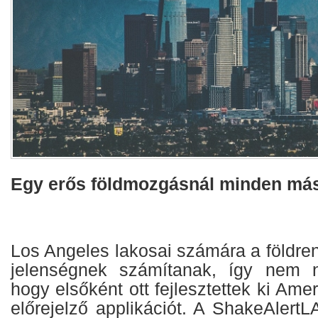
Egy erős földmozgásnál minden más
Los Angeles lakosai számára a földre
jelenségnek számítanak, így nem 
hogy elsőként ott fejlesztettek ki Ame
előrejelző applikációt. A ShakeAlert