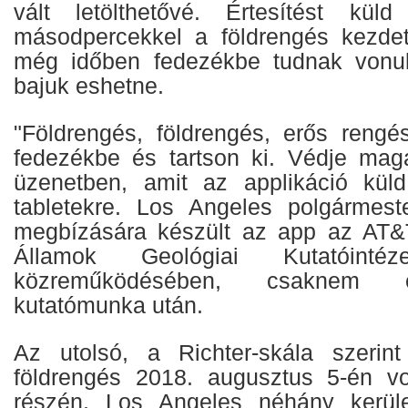
vált letölthetővé. Értesítést kül
másodpercekkel a földrengés kezdet
még időben fedezékbe tudnak vonuln
bajuk eshetne.
"Földrengés, földrengés, erős rengés
fedezékbe és tartson ki. Védje magá
üzenetben, amit az applikáció kül
tabletekre. Los Angeles polgármeste
megbízására készült az app az AT&
Államok Geológiai Kutatóinté
közreműködésében, csaknem e
kutatómunka után.
Az utolsó, a Richter-skála szerint
földrengés 2018. augusztus 5-én volt
részén. Los Angeles néhány kerül