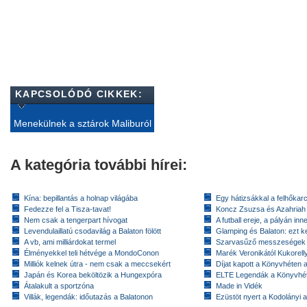
KAPCSOLÓDÓ CIKKEK:
Menekülnek a sztárok Maliburól
A kategória további hírei:
Kína: bepillantás a holnap világába
Egy hátizsákkal a felhőkarc
Fedezze fel a Tisza-tavat!
Koncz Zsuzsa és Azahriah
Nem csak a tengerpart hívogat
A futball ereje, a pályán inn
Levendulaillatú csodavilág a Balaton fölött
Glamping és Balaton: ezt ke
A vb, ami milliárdokat termel
Szarvasűző messzeségek
Élményekkel teli hétvége a MondoConon
Marék Veronikától Kukorell
Milliók kelnek útra - nem csak a meccsekért
Díjat kapott a Könyvhéten
Japán és Korea beköltözik a Hungexpóra
ELTE Legendák a Könyvhé
Átalakult a sportzóna
Made in Vidék
Villák, legendák: időutazás a Balatonon
Ezüstöt nyert a Kodolányi