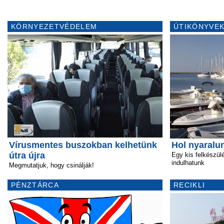
KÖRNYEZETVÉDELEM
ÚTIKÖNYVEK
Vírusmentes buszokban kelhetünk
Hol nyaralu
útra újra
Egy kis felkészü
indulhatunk
Megmutatjuk, hogy csinálják!
PÉNZTÁRCA
RECIKLI