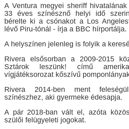
A Ventura megyei sheriff hivatalának
33 éves színésznő helyi idő szerin
bérelte ki a csónakot a Los Angeles
lévő Piru-tónál - írja a BBC hírportálja.
A helyszínen jelenleg is folyik a keres
Rivera elsősorban a 2009-2015 közö
Sztárok leszünk! című amerik
vígjátéksorozat kőszívű pomponlányak
Rivera 2014-ben ment feleség
színészhez, aki gyermeke édesapja.
A pár 2018-ban vált el, azóta közö
szülői felügyeleti jogokat.