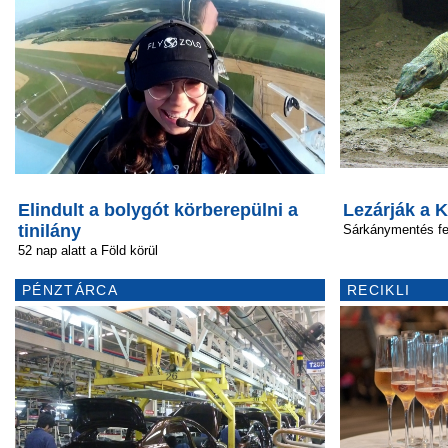
Elindult a bolygót körberepülni a
Lezárják a 
tinilány
Sárkánymentés fe
52 nap alatt a Föld körül
PÉNZTÁRCA
RECIKLI