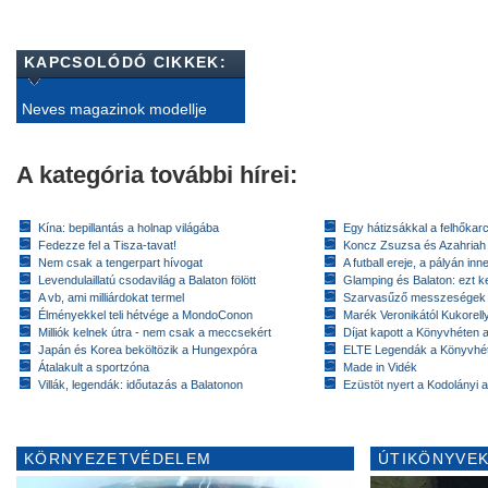
KAPCSOLÓDÓ CIKKEK:
Neves magazinok modellje
A kategória további hírei:
Kína: bepillantás a holnap világába
Egy hátizsákkal a felhőkarc
Fedezze fel a Tisza-tavat!
Koncz Zsuzsa és Azahriah
Nem csak a tengerpart hívogat
A futball ereje, a pályán inn
Levendulaillatú csodavilág a Balaton fölött
Glamping és Balaton: ezt ke
A vb, ami milliárdokat termel
Szarvasűző messzeségek
Élményekkel teli hétvége a MondoConon
Marék Veronikától Kukorell
Milliók kelnek útra - nem csak a meccsekért
Díjat kapott a Könyvhéten
Japán és Korea beköltözik a Hungexpóra
ELTE Legendák a Könyvhé
Átalakult a sportzóna
Made in Vidék
Villák, legendák: időutazás a Balatonon
Ezüstöt nyert a Kodolányi
KÖRNYEZETVÉDELEM
ÚTIKÖNYVEK