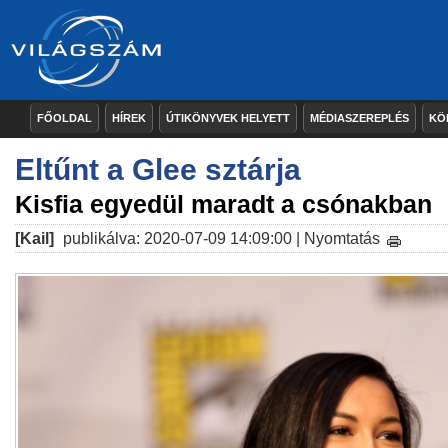
FŐOLDAL
HÍREK
ÚTIKÖNYVEK HELYETT
MÉDIASZEREPLÉS
KÖ
Eltűnt a Glee sztárja
Kisfia egyedül maradt a csónakban
[Kail]
publikálva: 2020-07-09 14:09:00 |
Nyomtatás