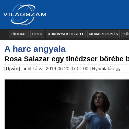
FŐOLDAL
HÍREK
ÚTIKÖNYVEK HELYETT
MÉDIASZEREPLÉS
KÖ
A harc angyala
Rosa Salazar egy tinédzser bőrébe b
[Ujvári]
publikálva: 2019-06-20 07:01:00 |
Nyomtatás