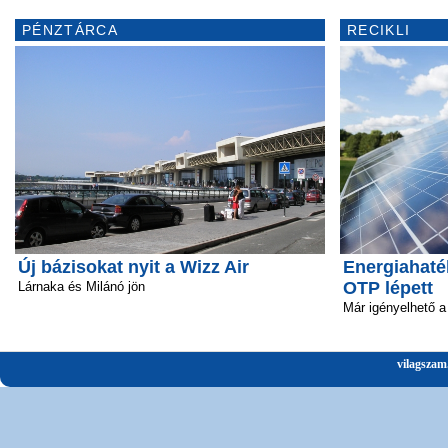
PÉNZTÁRCA
RECIKLI
Új bázisokat nyit a Wizz Air
Energiahaté
OTP lépett
Lárnaka és Milánó jön
Már igényelhető a 
vilagszam