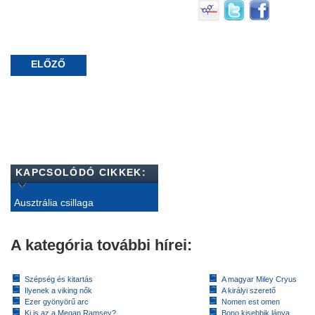
ELŐZŐ
KAPCSOLÓDÓ CIKKEK:
Ausztrália csillaga
A kategória további hírei:
Szépség és kitartás
A magyar Miley Cryus
Ilyenek a viking nők
A királyi szerető
Ezer gyönyörű arc
Nomen est omen
Ki is az a Megan Ramsey?
Bono kisebbik lánya