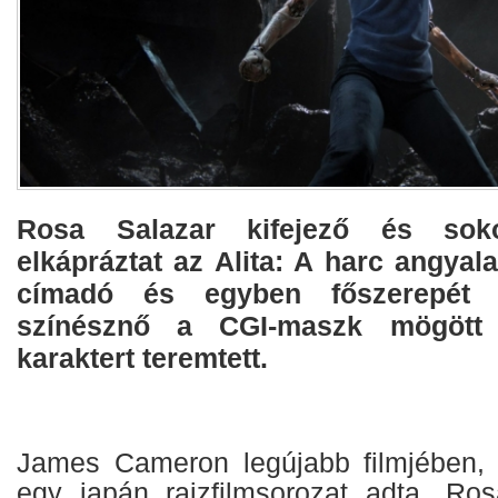
Rosa Salazar kifejező és sokol
elkápráztat az Alita: A harc angyal
címadó és egyben főszerepét j
színésznő a CGI-maszk mögött 
karaktert teremtett.
James Cameron legújabb filmjében, 
egy japán rajzfilmsorozat adta, Ro