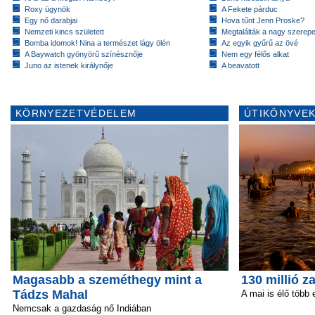
Roxy ügynök
A Fekete párduc
Egy nő darabjai
Hova tűnt Jenn Proske?
Nemzeti kincs született
Megtalálták a nagy szerep
Bomba idomok! Nina a természet lágy ölén
Az egyik gyűrű az övé
A Baywatch gyönyörű színésznője
Nem egy félős alkat
Juno az istenek királynője
A beavatott
KÖRNYEZETVÉDELEM
ÚTIKÖNYVEK
Magasabb a szeméthegy mint a
130 millió 
Tádzs Mahal
A mai is élő több 
Nemcsak a gazdaság nő Indiában