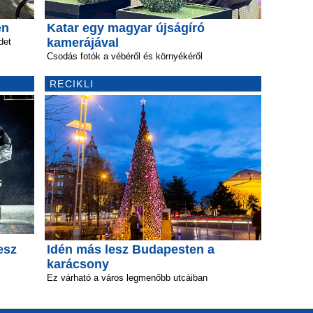
en
Katar egy magyar újságíró
kamerájával
det
Csodás fotók a vébéről és környékéről
RECIKLI
esz
Idén más lesz Budapesten a
karácsony
Ez várható a város legmenőbb utcáiban