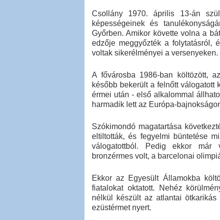
Csollány 1970. április 13-án szüle
képességeinek és tanulékonyságá
Győrben. Amikor követte volna a báty
edzője meggyőzték a folytatásról, 
voltak sikerélményei a versenyeken.
A fővárosba 1986-ban költözött, az
később bekerült a felnőtt válogatott
érmei után - első alkalommal állhat
harmadik lett az Európa-bajnokságo
Szókimondó magatartása következtéb
eltiltották, és fegyelmi büntetése 
válogatottból. Pedig ekkor már v
bronzérmes volt, a barcelonai olimpi
Ekkor az Egyesült Államokba költ
fiatalokat oktatott. Nehéz körülmé
nélkül készült az atlantai ötkariká
ezüstérmet nyert.