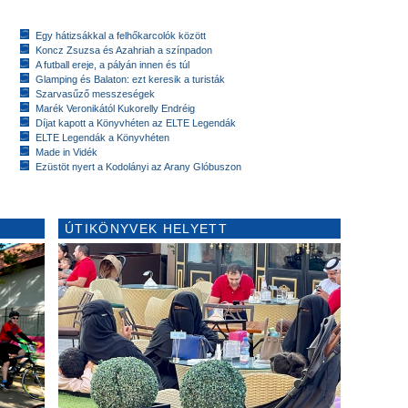
Egy hátizsákkal a felhőkarcolók között
Koncz Zsuzsa és Azahriah a színpadon
A futball ereje, a pályán innen és túl
Glamping és Balaton: ezt keresik a turisták
Szarvasűző messzeségek
Marék Veronikától Kukorelly Endréig
Díjat kapott a Könyvhéten az ELTE Legendák
ELTE Legendák a Könyvhéten
Made in Vidék
Ezüstöt nyert a Kodolányi az Arany Glóbuszon
ÚTIKÖNYVEK HELYETT