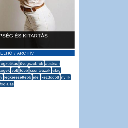
PSÉG ÉS KITARTÁS
ELHŐ / ARCHÍV
egzotikus
üvegszobrok
austrian
ségek
volt
több
csontvázak
világ
ly
legkeresettebb
idei
kezdődött
nyílik
foglalás