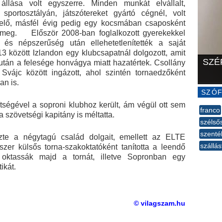
állása volt egyszerre. Minden munkát elvállalt,
portosztályán, játszótereket gyártó cégnél, volt
velő, másfél évig pedig egy kocsmában csaposként
k meg. Először 2008-ban foglalkozott gyerekekkel
és népszerűség után ellehetetlenítették a saját
13 között Izlandon egy klubcsapatnál dolgozott, amit
SZÉ
 után a felesége honvágya miatt hazatértek. Csollány
vájc között ingázott, ahol szintén tornaedzőként
an is.
SZÓF
ségével a soproni klubhoz került, ám végül ott sem
franco
 szövetségi kapitány is méltatta.
szélső
szenté
zte a négytagú család dolgait, emellett az ELTE
szállás
szer külsős torna-szakoktatóként tanította a leendő
n oktassák majd a tornát, illetve Sopronban egy
--
ikát.
© vilagszam.hu