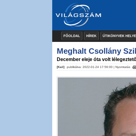
FŐOLDAL
HÍREK
ÚTIKÖNYVEK HELY
Meghalt Csollány Szi
December eleje óta volt lélegezte
[Kail]
publikálva: 2022-01-24 17:56:00 |
Nyomtatás