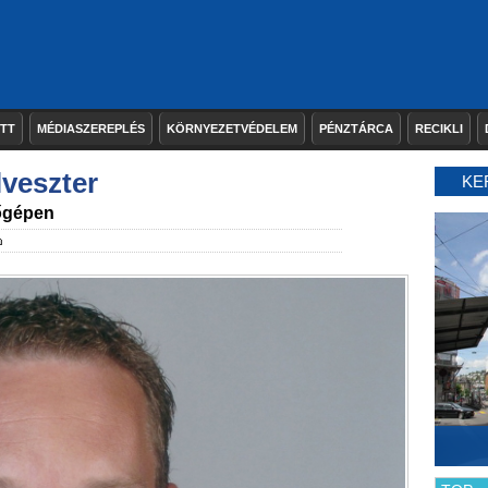
ETT
MÉDIASZEREPLÉS
KÖRNYEZETVÉDELEM
PÉNZTÁRCA
RECIKLI
lveszter
KE
tőgépen