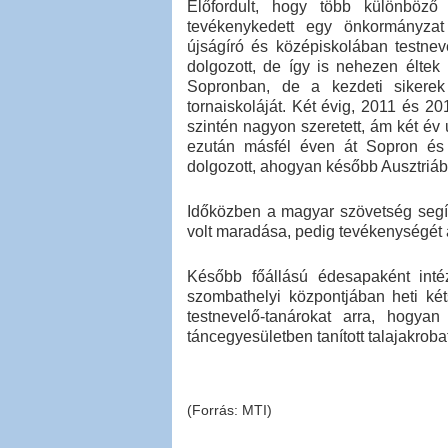
Előfordult, hogy több különböző 
tevékenykedett egy önkormányzat s
újságíró és középiskolában testne
dolgozott, de így is nehezen élte
Sopronban, de a kezdeti sikerek 
tornaiskoláját. Két évig, 2011 és 20
szintén nagyon szeretett, ám két év
ezután másfél éven át Sopron és S
dolgozott, ahogyan később Ausztriáb
Időközben a magyar szövetség segít
volt maradása, pedig tevékenységét a
Később főállású édesapaként inté
szombathelyi központjában heti két
testnevelő-tanárokat arra, hogya
táncegyesületben tanított talajakrobat
(Forrás: MTI)