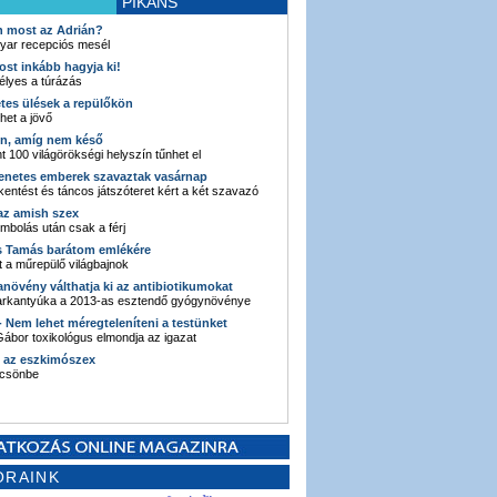
PIKÁNS
an most az Adrián?
yar recepciós mesél
ost inkább hagyja ki!
élyes a túrázás
etes ülések a repülőkön
ehet a jövő
en, amíg nem késő
t 100 világörökségi helyszín tűnhet el
enetes emberek szavaztak vasárnap
entést és táncos játszóteret kért a két szavazó
 az amish szex
ombolás után csak a férj
s Tamás barátom emlékére
 a műrepülő világbajnok
anövény válthatja ki az antibiotikumokat
sarkantyúka a 2013-as esztendő gyógynövénye
 - Nem lehet méregteleníteni a testünket
ábor toxikológus elmondja az igazat
n az eszkimószex
lcsönbe
ORAINK