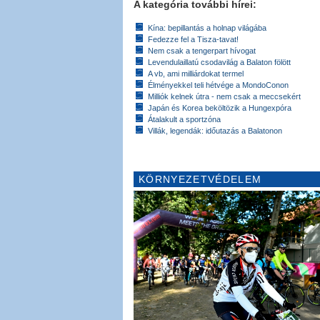
A kategória további hírei:
Kína: bepillantás a holnap világába
Fedezze fel a Tisza-tavat!
Nem csak a tengerpart hívogat
Levendulaillatú csodavilág a Balaton fölött
A vb, ami milliárdokat termel
Élményekkel teli hétvége a MondoConon
Milliók kelnek útra - nem csak a meccsekért
Japán és Korea beköltözik a Hungexpóra
Átalakult a sportzóna
Villák, legendák: időutazás a Balatonon
KÖRNYEZETVÉDELEM