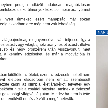
neyben pedig rendkívül tudatosan, magabiztosan
a emlékezetes körülmények között olimpiai aranyérmet
űn nyert érmeket, ezért manapság már sokan
pedig akkoriban erre még nem volt lehetőség.
NAP 
 világbajnokság megnyerésével vált teljessé, így a
s ezüst-, egy világbajnoki arany- és öt ezüst-, illetve
züst- és négy bronzérem után visszavonult, mert
át, a kemény edzéseket, és már a motivációja is
akart.
an kitöltötte az életét, ezért az edzések mellett nem
ivil életben elsősorban nem emiatt szembesült
zdte kapni az olimpiai életjáradékot, felvettek egy
ybekötött hitelt a családi házukra, aminek a törlesztő
s gazdasági világválság után. Mindez ha nem is tette
t, de rendkívül nehézzé vált a megélhetésük.