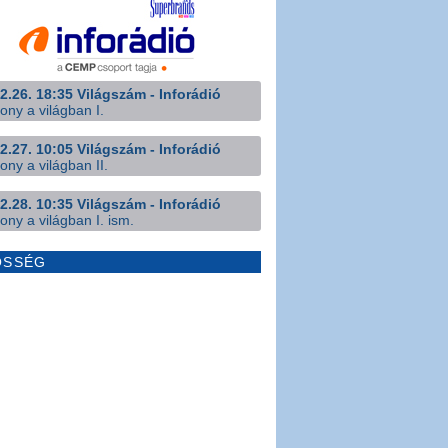
2.26. 18:35 Világszám - Inforádió
ony a világban I.
2.27. 10:05 Világszám - Inforádió
ony a világban II.
2.28. 10:35 Világszám - Inforádió
ony a világban I. ism.
ÖSSÉG