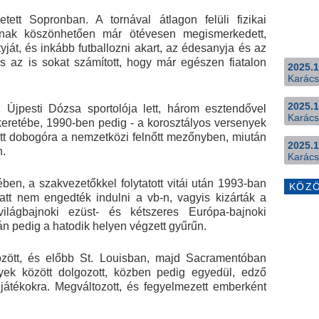
tett Sopronban. A tornával átlagon felüli fizikai
nak köszönhetően már ötévesen megismerkedett,
ját, és inkább futballozni akart, az édesanyja és az
és az is sokat számított, hogy már egészen fiatalon
2025.1
Karács
2025.1
 Újpesti Dózsa sportolója lett, három esztendővel
Karács
 keretébe, 1990-ben pedig - a korosztályos versenyek
ott dobogóra a nemzetközi felnőtt mezőnyben, miután
2025.1
n.
Karács
en, a szakvezetőkkel folytatott vitái után 1993-ban
KÖZ
miatt nem engedték indulni a vb-n, vagyis kizárták a
ilágbajnoki ezüst- és kétszeres Európa-bajnoki
án pedig a hatodik helyen végzett gyűrűn.
özött, és előbb St. Louisban, majd Sacramentóban
nyek között dolgozott, közben pedig egyedül, edző
s játékokra. Megváltozott, és fegyelmezett emberként