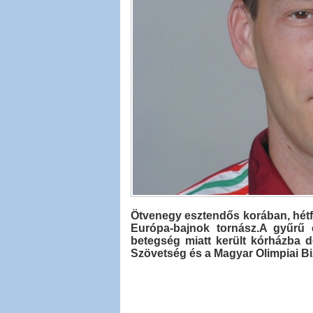
Ötvenegy esztendős korában, hétfőn
Európa-bajnok tornász.A gyűrű e
betegség miatt került kórházba d
Szövetség és a Magyar Olimpiai Biz