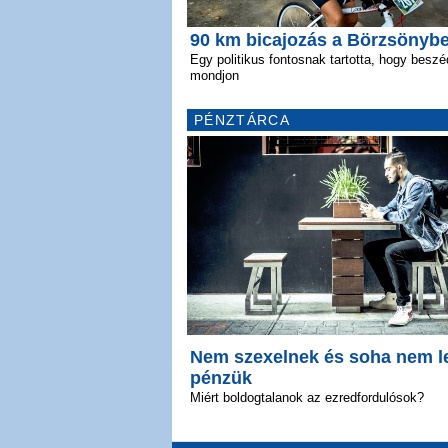
90 km bicajozás a Börzsönyb
Egy politikus fontosnak tartotta, hogy beszé
mondjon
PÉNZTÁRCA
Nem szexelnek és soha nem l
pénzük
Miért boldogtalanok az ezredfordulósok?