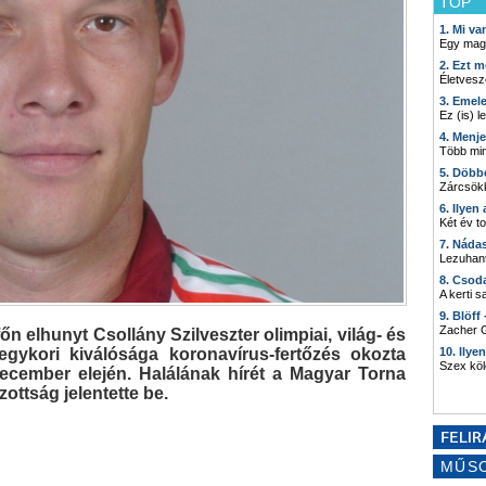
TOP
1. Mi v
Egy mag
2. Ezt m
Életvesz
3. Emel
Ez (is) l
4. Menj
Több min
5. Döbb
Zárcsökk
6. Ilyen
Két év t
7. Náda
Lezuhant
8. Csod
A kerti 
9. Blöff
Zacher G
 elhunyt Csollány Szilveszter olimpiai, világ- és
gykori kiválósága koronavírus-fertőzés okozta
10. Ilye
Szex kö
ecember elején. Halálának hírét a Magyar Torna
ottság jelentette be.
MŰS