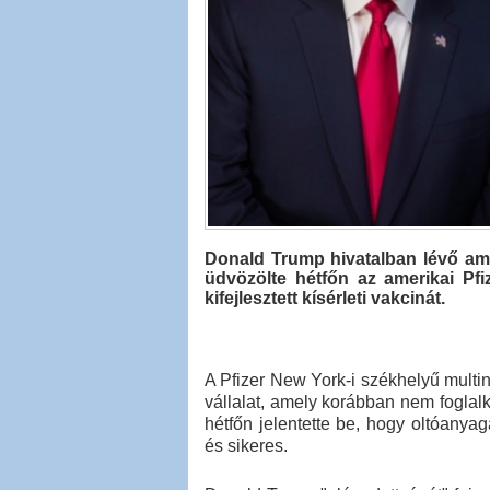
Donald Trump hivatalban lévő ame
üdvözölte hétfőn az amerikai Pf
kifejlesztett kísérleti vakcinát.
A Pfizer New York-i székhelyű mult
vállalat, amely korábban nem foglal
hétfőn jelentette be, hogy oltóanya
és sikeres.