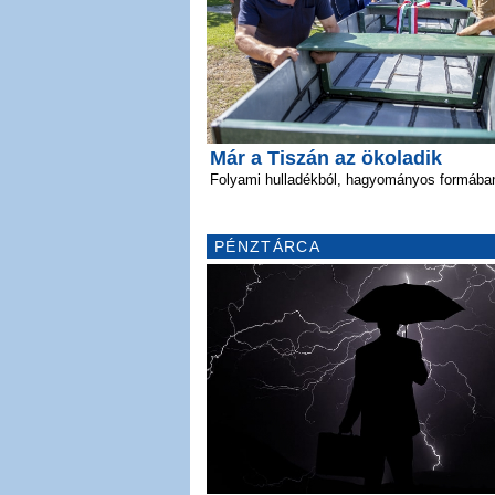
Már a Tiszán az ökoladik
Folyami hulladékból, hagyományos formába
PÉNZTÁRCA