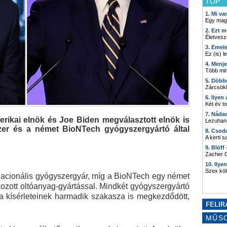
TOP
1. Mi v
Egy mag
2. Ezt m
Életvesz
3. Emel
Ez (is) l
4. Menj
Több min
5. Döbb
Zárcsökk
6. Ilyen
Két év t
7. Náda
rikai elnök és Joe Biden megválasztott elnök is
Lezuhant
izer és a német BioNTech gyógyszergyártó által
8. Csod
A kerti 
9. Blöff
Zacher G
10. Ilye
Szex kö
inacionális gyógyszergyár, míg a BioNTech egy német
kozott oltóanyag-gyártással. Mindkét gyógyszergyártó
ga kísérleteinek harmadik szakasza is megkezdődött,
MŰS