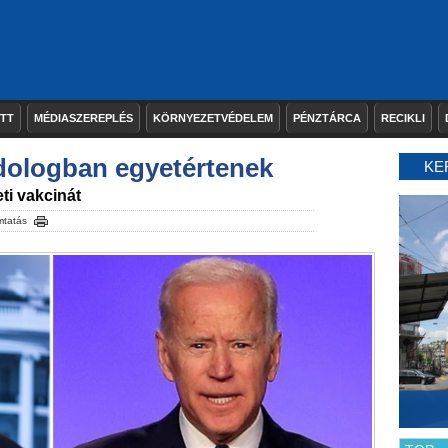
ETT
MÉDIASZEREPLÉS
KÖRNYEZETVÉDELEM
PÉNZTÁRCA
RECIKLI
dologban egyetértenek
KE
ti vakcinát
tatás