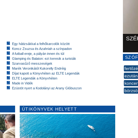
SZÉ
Egy hátizsákkal a felhőkarcolók között
Koncz Zsuzsa és Azahriah a színpadon
A futball ereje, a pályán innen és túl
SZÓF
Glamping és Balaton: ezt keresik a turisták
Szarvasűző messzeségek
fertőz
Marék Veronikától Kukorelly Endréig
Díjat kapott a Könyvhéten az ELTE Legendák
ezután
ELTE Legendák a Könyvhéten
koncer
Made in Vidék
Ezüstöt nyert a Kodolányi az Arany Glóbuszon
börzs
--
ÚTIKÖNYVEK HELYETT