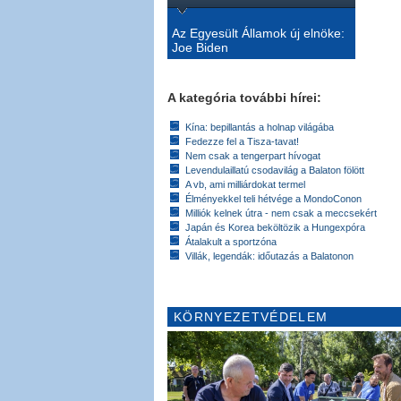
Az Egyesült Államok új elnöke:
Joe Biden
A kategória további hírei:
Kína: bepillantás a holnap világába
Fedezze fel a Tisza-tavat!
Nem csak a tengerpart hívogat
Levendulaillatú csodavilág a Balaton fölött
A vb, ami milliárdokat termel
Élményekkel teli hétvége a MondoConon
Milliók kelnek útra - nem csak a meccsekért
Japán és Korea beköltözik a Hungexpóra
Átalakult a sportzóna
Villák, legendák: időutazás a Balatonon
KÖRNYEZETVÉDELEM