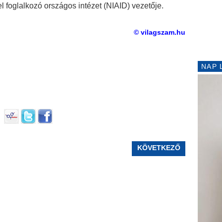
l foglalkozó országos intézet (NIAID) vezetője.
© vilagszam.hu
NAP 
KÖVETKEZŐ