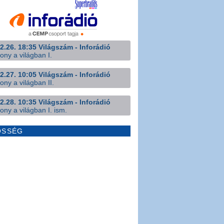
2.26. 18:35 Világszám - Inforádió
ony a világban I.
2.27. 10:05 Világszám - Inforádió
ony a világban II.
2.28. 10:35 Világszám - Inforádió
ony a világban I. ism.
ÖSSÉG