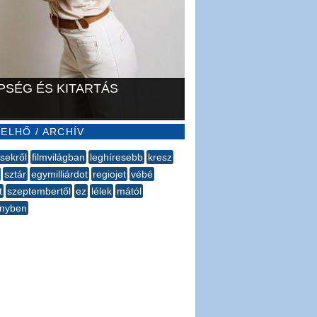
PSÉG ÉS KITARTÁS
ELHŐ / ARCHÍV
ésekről
filmvilágban
leghíresebb
kresz
sztár
egymilliárdot
regiojet
vébé
t
szeptembertől
ez
lélek
mától
önyben