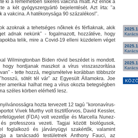
e ki a remélhetően sikeres vakcina miatt. Az elnök a
te a két gyógyszergyártó bejelentését. Azt írta: "a
 a vakcina. A hatékonysága 90 százalékos!".
lok azoknak a tehetséges nőknek és férfiaknak, akik
2025.1
get adnak nekünk" - fogalmazott, hozzátéve, hogy
Karács
pokba telik, mire a Covid-19 elleni küzdelem véget
2025.1
Karács
al Wilmingtonban Biden rövid beszédet is mondott.
2025.1
, hogy hordjanak maszkot a vírus visszaszorítása
Karács
an" - tette hozzá, megismételve korábban többször
t "hosszú, sötét tél vár" az Egyesült Államokra. Joe
KÖZ
ezer amerikai halhat meg a vírus okozta betegségben
na széles körben elérhető lesz.
nyilvánosságra hozta tervezett 12 tagú "koronavírus-
portot Vivek Murthy volt tisztifőorvos, David Kessler,
erfelügyelet (FDA) volt vezetője és Marcella Nunez-
s professzora vezeti. Tagjai között biológusok,
el foglalkozó és járványügyi szakértők, valamint
ja a tanácsadó testületnek Anthony Fauci, az