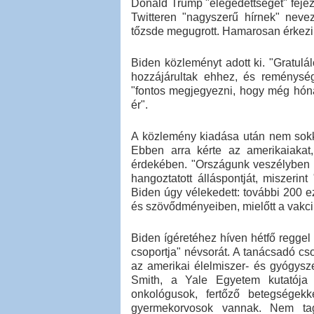
Donald Trump "elégedettségét" fejezt
Twitteren "nagyszerű hírnek" nevez
tőzsde megugrott. Hamarosan érkezik
Biden közleményt adott ki. "Gratulá
hozzájárultak ehhez, és reménysé
"fontos megjegyezni, hogy még hóna
ér".
A közlemény kiadása után nem sokk
Ebben arra kérte az amerikaiakat
érdekében. "Országunk veszélyben v
hangoztatott álláspontját, miszerin
Biden úgy vélekedett: további 200 
és szövődményeiben, mielőtt a vakci
Biden ígéretéhez híven hétfő reggel 
csoportja" névsorát. A tanácsadó cso
az amerikai élelmiszer- és gyógysz
Smith, a Yale Egyetem kutatója é
onkológusok, fertőző betegségekk
gyermekorvosok vannak. Nem tag