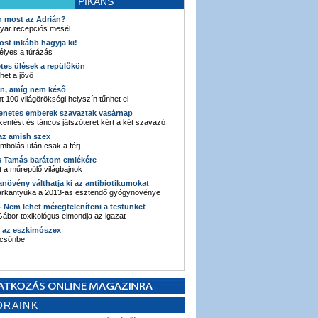
PIKÁNS
an most az Adrián?
yar recepciós mesél
ost inkább hagyja ki!
élyes a túrázás
etes ülések a repülőkön
ehet a jövő
en, amíg nem késő
t 100 világörökségi helyszín tűnhet el
enetes emberek szavaztak vasárnap
entést és táncos játszóteret kért a két szavazó
 az amish szex
ombolás után csak a férj
s Tamás barátom emlékére
 a műrepülő világbajnok
anövény válthatja ki az antibiotikumokat
sarkantyúka a 2013-as esztendő gyógynövénye
 - Nem lehet méregteleníteni a testünket
ábor toxikológus elmondja az igazat
n az eszkimószex
lcsönbe
ORAINK