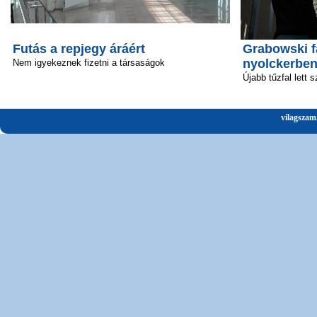
Futás a repjegy áráért
Grabowski f
nyolckerbe
Nem igyekeznek fizetni a társaságok
Újabb tűzfal lett 
vilagszam