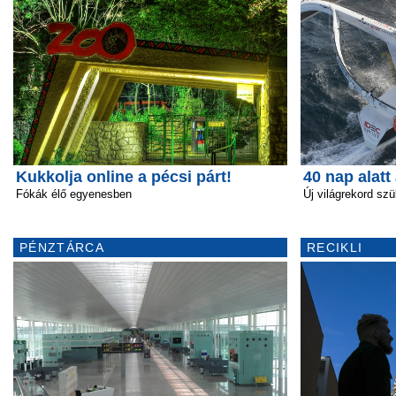
Kukkolja online a pécsi párt!
40 nap alatt
Fókák élő egyenesben
Új világrekord szü
PÉNZTÁRCA
RECIKLI