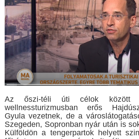
Az őszi-téli úti célok között
wellnessturizmusban erős Hajdúsz
Gyula vezetnek, de a városlátogatás
Szegeden, Sopronban nyár után is so
Külföldön a tengerpartok helyett szi