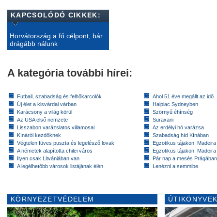
KAPCSOLÓDÓ CIKKEK:
Horvátország a fő célpont, bár
drágább nálunk
A kategória további hírei:
Futball, szabadság és felhőkarcolók
Ahol 51 éve megállt az idő
Új élet a kisvárdai várban
Halpiac Sydneyben
Karácsony a világ körül
Szörnyű éhínség
Az USA első nemzete
Suraxani
Lisszabon varázslatos villamosai
Az erdélyi hó varázsa
Kínáról kezdőknek
Szabadság híd Kínában
Végtelen füves puszta és legelésző lovak
Egzotikus tájakon: Madeira 
A németek alapította chilei város
Egzotikus tájakon: Madeira 
Ilyen csak Litvániában van
Pár nap a mesés Prágában
A legélhetőbb városok listájának élén
Lenézni a semmibe
KÖRNYEZETVÉDELEM
ÚTIKÖNYVEK