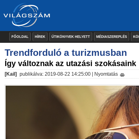
FŐOLDAL
HÍREK
ÚTIKÖNYVEK HELYETT
MÉDIASZEREPLÉS
KÖ
Trendforduló a turizmusban
Így változnak az utazási szokásaink
[Kail]
publikálva: 2019-08-22 14:25:00 |
Nyomtatás