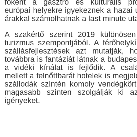
főként a gasztro és kulturális pr
európai helyekre igyekeznek a hazai u
árakkal számolhatnak a last minute ut
A szakértő szerint 2019 különöse
turizmus szempontjából. A férőhelykí
szállásfejlesztések azt mutatják, 
továbbra is fantáziát látnak a budapes
a vidéki kínálat is fejlődik. A csal
mellett a felnőttbarát hotelek is megje
szállodák szintén komoly vendégkör
magasabb szinten szolgálják ki a
igényeket.