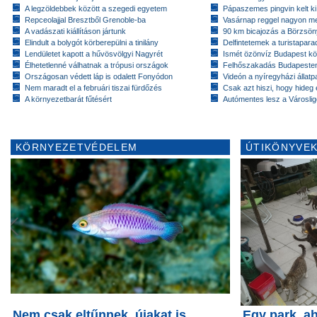
A legzöldebbek között a szegedi egyetem
Pápaszemes pingvin kelt k
Repceolajjal Bresztből Grenoble-ba
Vasárnap reggel nagyon m
A vadászati kiállításon jártunk
90 km bicajozás a Börzsö
Elindult a bolygót körberepülni a tinilány
Delfintetemek a turistapar
Lendületet kapott a hűvösvölgyi Nagyrét
Ismét özönvíz Budapest k
Élhetetlenné válhatnak a trópusi országok
Felhőszakadás Budapeste
Országosan védett láp is odalett Fonyódon
Videón a nyíregyházi állatp
Nem maradt el a februári tiszai fürdőzés
Csak azt hiszi, hogy hideg 
A környezetbarát fűtésért
Autómentes lesz a Városlig
KÖRNYEZETVÉDELEM
ÚTIKÖNYVEK
Nem csak eltűnnek, újakat is
Egy park, a