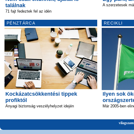
találnak
A szerzetesek már
71 fajt fedeztek fel az idén
PÉNZTÁRCA
RECIKLI
Kockázatcsökkentési tippek
Ilyen sok ök
profiktól
országszert
Anyagi biztonság veszélyhelyzet idején
Már 2005-ben elin
vilagszam