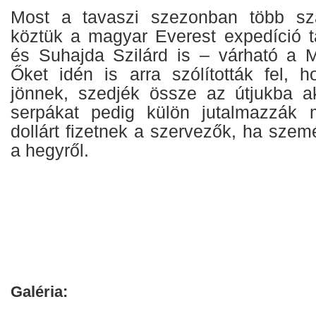
Most a tavaszi szezonban több s
köztük a magyar Everest expedíció ta
és Suhajda Szilárd is – várható a 
Őket idén is arra szólították fel, h
jönnek, szedjék össze az útjukba a
serpákat pedig külön jutalmazzák m
dollárt fizetnek a szervezők, ha szemé
a hegyről.
Galéria: