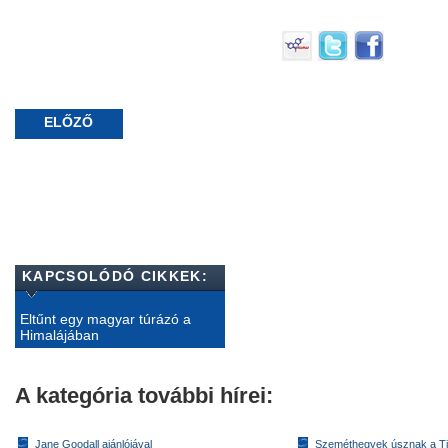
ELŐZŐ
KAPCSOLÓDÓ CIKKEK:
Eltűnt egy magyar túrázó a
Himalájában
A kategória további hírei:
Jane Goodall ajánlójával
Szeméthegyek úsznak a T