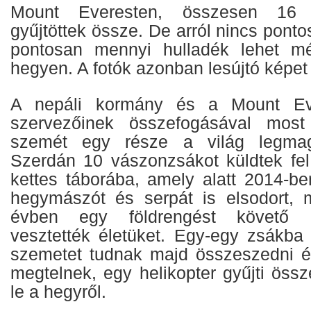
Mount Everesten, összesen 16 
gyűjtöttek össze. De arról nincs ponto
pontosan mennyi hulladék lehet m
hegyen. A fotók azonban lesújtó képet
A nepáli kormány és a Mount Eve
szervezőinek összefogásával most
szemét egy része a világ legmag
Szerdán 10 vászonzsákot küldtek fe
kettes táborába, amely alatt 2014-be
hegymászót és serpát is elsodort, 
évben egy földrengést követő l
vesztették életüket. Egy-egy zsákba 
szemetet tudnak majd összeszedni é
megtelnek, egy helikopter gyűjti össze
le a hegyről.