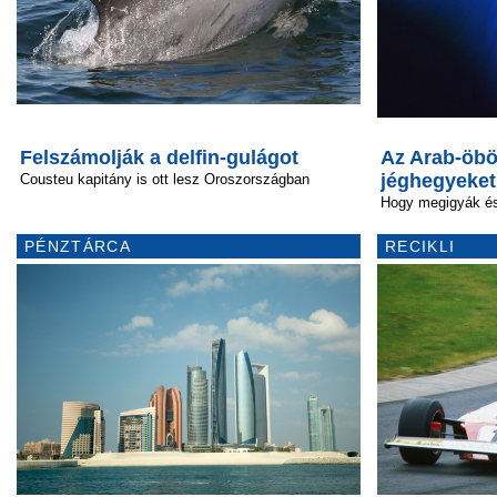
Felszámolják a delfin-gulágot
Az Arab-öbö
jéghegyeket
Cousteu kapitány is ott lesz Oroszországban
Hogy megigyák é
PÉNZTÁRCA
RECIKLI