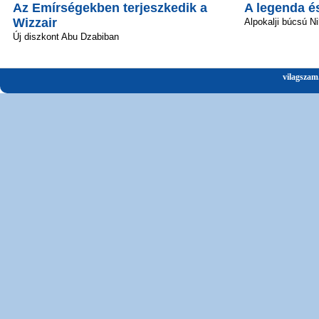
Az Emírségekben terjeszkedik a
A legenda é
Wizzair
Alpokalji búcsú Ni
Új diszkont Abu Dzabiban
vilagszam