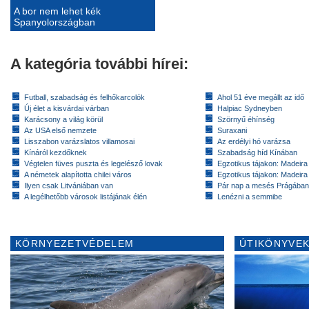
A bor nem lehet kék
Spanyolországban
A kategória további hírei:
Futball, szabadság és felhőkarcolók
Ahol 51 éve megállt az idő
Új élet a kisvárdai várban
Halpiac Sydneyben
Karácsony a világ körül
Szörnyű éhínség
Az USA első nemzete
Suraxani
Lisszabon varázslatos villamosai
Az erdélyi hó varázsa
Kínáról kezdőknek
Szabadság híd Kínában
Végtelen füves puszta és legelésző lovak
Egzotikus tájakon: Madeira 
A németek alapította chilei város
Egzotikus tájakon: Madeira 
Ilyen csak Litvániában van
Pár nap a mesés Prágában
A legélhetőbb városok listájának élén
Lenézni a semmibe
KÖRNYEZETVÉDELEM
ÚTIKÖNYVEK