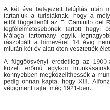
A két éve befejezett felújítás után 
tartaniuk a turistáknak, hogy a mé
ettől függetlenül az El Caminito del
legfélelmetesebbnek tartott hegyi 
Málaga tartomány egyik legnagyob
rászolgált a hírnevére: 14 évig nem 
miután két év alatt öten vesztették élet
A függőösvényt eredetileg az 1900-
közeli erőmű egykori munkásainak
könnyebben megközelíthessék a munk
pedig onnan kapta, hogy XIII. Alfonz
végigment rajta, még 1921-ben.