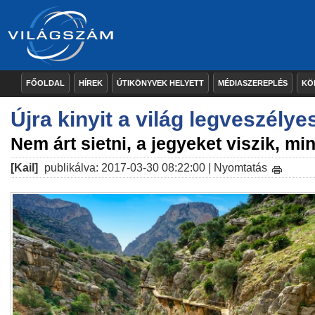
FŐOLDAL
HÍREK
ÚTIKÖNYVEK HELYETT
MÉDIASZEREPLÉS
KÖ
Újra kinyit a világ legveszélye
Nem árt sietni, a jegyeket viszik, min
[Kail]
publikálva: 2017-03-30 08:22:00 |
Nyomtatás