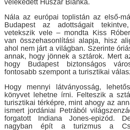
vélekedett Huszár Bianka.
Nála az európai toplistán az első-m
Budapest az adottságait tekintv
vetekszik vele – mondta Kiss Róber
van összehasonlítási alapja, hisz al
ahol nem járt a világban. Szerinte óri
annak, hogy jönnek a sztárok. Mert az
hogy Budapest biztonságos vár
fontosabb szempont a turisztikai válas
Hogy mennyi látványosság, lehetősé
könyvet lehetne írni. Felteszik a sz
turisztikai térképre, mint ahogy az an
ismert jordániai Petrából világszenzác
forgatott Indiana Jones-epizód. 
nagyban épít a turizmus a Csil