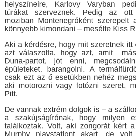
helyszíneire, Karlovy Varyban pe
túrákat szerveznek. Pedig az ott 
moziban Montenegróként szerepelt a
könnyebb kimondani – mesélte Kiss Ró
Aki a kérdésre, hogy mit szeretnek itt 
azt válaszolta, hogy azt, amit m
Duna-partot, jót enni, megcsodáln
épületeket, barangolni. A termálfürd
csak ezt az ő esetükben nehéz megs
aki motorozni vagy fotózni szeret, 
Pitt.
De vannak extrém dolgok is – a száll
a szakújságírónak, hogy milyen e
találkoztak. Volt, aki zongorát kért
Murphy playstationt akart, de volt