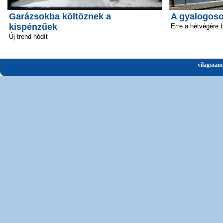
Garázsokba költöznek a
A gyalogosok
kispénzűek
Erre a hétvégére 
Új trend hódít
vilagszam