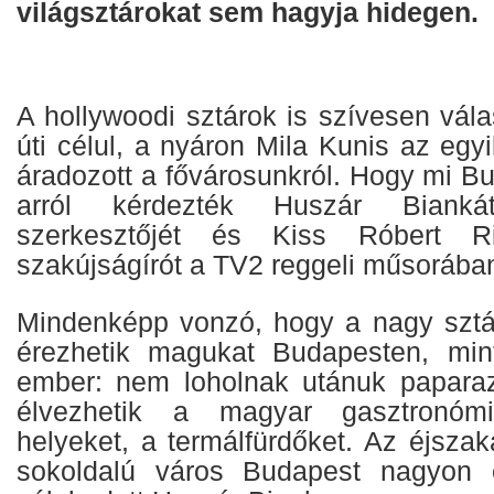
világsztárokat sem hagyja hidegen.
A hollywoodi sztárok is szívesen vál
úti célul, a nyáron Mila Kunis az egy
áradozott a fővárosunkról. Hogy mi B
arról kérdezték Huszár Bian
szerkesztőjét és Kiss Róbert Ric
szakújságírót a TV2 reggeli műsorába
Mindenképp vonzó, hogy a nagy szt
érezhetik magukat Budapesten, min
ember: nem loholnak utánuk paparaz
élvezhetik a magyar gasztronóm
helyeket, a termálfürdőket. Az éjszaka
sokoldalú város Budapest nagyon 