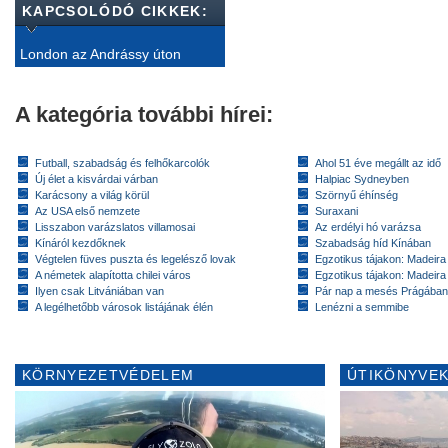
KAPCSOLÓDÓ CIKKEK:
London az Andrássy úton
A kategória további hírei:
Futball, szabadság és felhőkarcolók
Ahol 51 éve megállt az idő
Új élet a kisvárdai várban
Halpiac Sydneyben
Karácsony a világ körül
Szörnyű éhínség
Az USA első nemzete
Suraxani
Lisszabon varázslatos villamosai
Az erdélyi hó varázsa
Kínáról kezdőknek
Szabadság híd Kínában
Végtelen füves puszta és legelésző lovak
Egzotikus tájakon: Madeira 
A németek alapította chilei város
Egzotikus tájakon: Madeira 
Ilyen csak Litvániában van
Pár nap a mesés Prágában
A legélhetőbb városok listájának élén
Lenézni a semmibe
KÖRNYEZETVÉDELEM
ÚTIKÖNYVEK