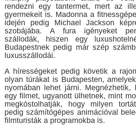
rendezni egy tantermet, mert az ill
gyermekeit is. Madonna a fitnessgépe
idején pedig Michael Jackson képr
szobájába. A fura igényeket pers
szállodák, hiszen egy luxushotel
Budapestnek pedig már szép számb
luxusszállodái.
A hírességeket pedig követik a rajo
olyan túrákat is Budapesten, amelyek
nyomában lehet járni. Megnézhetik, h
egy filmet, ugyanott ülhetnek, mint mo
megkóstolhatják, hogy milyen tortá
pedig számítógépes animációval bele
filmturisták a programokba is.