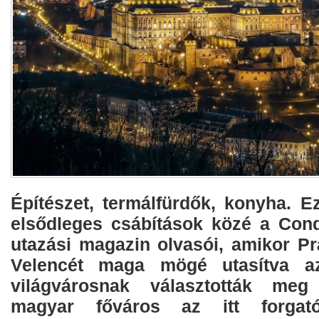
Építészet, termálfürdők, konyha. E
elsődleges csábítások közé a Cond
utazási magazin olvasói, amikor Pr
Velencét maga mögé utasítva az
világvárosnak választották meg
magyar főváros az itt forgat