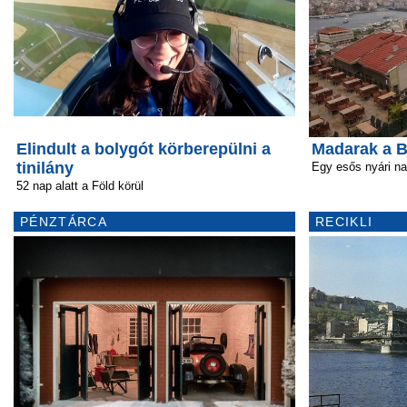
Elindult a bolygót körberepülni a
Madarak a B
tinilány
Egy esős nyári n
52 nap alatt a Föld körül
PÉNZTÁRCA
RECIKLI