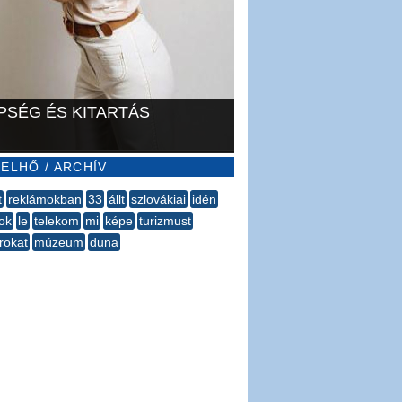
PSÉG ÉS KITARTÁS
ELHŐ / ARCHÍV
t
reklámokban
33
állt
szlovákiai
idén
ok
le
telekom
mi
képe
turizmust
rokat
múzeum
duna