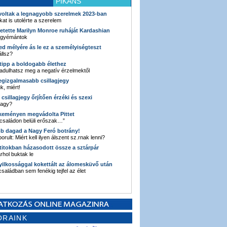
PIKÁNS
 voltak a legnagyobb szerelmek 2023-ban
kat is utolérte a szerelem
retette Marilyn Monroe ruháját Kardashian
 gyémántok
ked mélyére ás le ez a személyiségteszt
llsz?
i tipp a boldogabb élethez
adulhatsz meg a negatív érzelmektől
legizgalmasabb csillagjegy
k, miért!
3 csillagjegy őrjítően érzéki és szexi
vagy?
e keményen megvádolta Pittet
 családon belüli erőszak…”
bb dagad a Nagy Feró botrány!
orult: Miért kell ilyen álszent sz.rnak lenni?
 titokban házasodott össze a sztárpár
hol buktak le
yilkossággal kokettált az álomesküvő után
 családban sem fenékig tejfel az élet
ORAINK