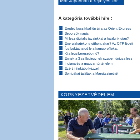
Már Japánban a rejtélyes kór
A kategória további hírei:
Eredeti kocsikkal jön újra az Orient Express
Beporzók napja
Mi lesz digitális javainkkal a halálunk után?
Energiahatékony otthont akar? Az OTP lépett
Így buktathatod le a kamuprofilokat
Ki a legsikeresebb nő?
Ennek a 3 csillagjegynek szuper júniusa lesz
Indiana és a magyar történelem
Ezért írj inkább kézzel!
Bombákat találtak a Margitszigetnél
KÖRNYEZETVÉDELEM