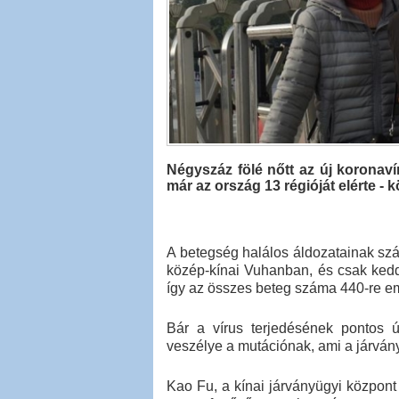
Négyszáz fölé nőtt az új koronaví
már az ország 13 régióját elérte -
A betegség halálos áldozatainak szá
közép-kínai Vuhanban, és csak kedde
így az összes beteg száma 440-re em
Bár a vírus terjedésének pontos út
veszélye a mutációnak, ami a járván
Kao Fu, a kínai járványügyi közpon