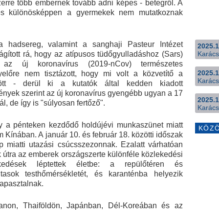
szerre több embernek tovább adni képes - betegről. A
k és különösképpen a gyermekek nem mutatkoznak
hadsereg, valamint a sanghaji Pasteur Intézet
2025.1
ágított rá, hogy az atípusos tüdőgyulladáshoz (Sars)
Karács
 az új koronavírus (2019-nCov) természetes
2025.1
előre nem tisztázott, hogy mi volt a közvetítő a
Karács
t - derül ki a kutatók által kedden kiadott
ények szerint az új koronavírus gyengébb ugyan a 17
2025.1
, de így is "súlyosan fertőző".
Karács
y a pénteken kezdődő holdújévi munkaszünet miatt
KÖZ
 Kínában. A január 10. és február 18. közötti időszak
miatti utazási csúcsszezonnak. Ezalatt várhatóan
k útra az emberek országszerte különféle közlekedési
kedések léptettek életbe: a repülőtéren és
tasok testhőmérsékletét, és karanténba helyezik
tapasztalnak.
anon, Thaiföldön, Japánban, Dél-Koreában és az