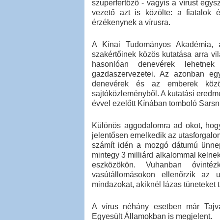
szuperfertőző - vagyis a vírust egy
vezető azt is közölte: a fiatalo
érzékenynek a vírusra.
A Kínai Tudományos Akadémia, a 
szakértőinek közös kutatása arra vil
hasonlóan denevérek lehetnek
gazdaszervezetei. Az azonban egy
denevérek és az emberek közöt
sajtóközleményből. A kutatási eredm
évvel ezelőtt Kínában tomboló Sarsnál
Különös aggodalomra ad okot, hog
jelentősen emelkedik az utasforgalom
számít idén a mozgó dátumú ünnep 
mintegy 3 milliárd alkalommal kelne
eszközökön. Vuhanban óvintéz
vasútállomásokon ellenőrzik az u
mindazokat, akiknél lázas tüneteket 
A vírus néhány esetben már Tajv
Egyesült Államokban is megjelent.