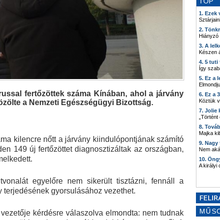
TOP
1. Ezek
Sztárjain
2. Tönk
Hiányzó
3. A lel
Készen á
4. 5 tut
Így szab
5. Ez a 
Elmondju
russal fertőzöttek száma Kínában, ahol a járvány
6. Ez a 
Köztük 
 közölte a Nemzeti Egészségügyi Bizottság.
7. Joli
„Történt
8. Tová
Majka kib
ma kilencre nőtt a járvány kiindulópontjának számító
9. Nagy
n 149 új fertőzöttet diagnosztizáltak az országban,
Nem akár
elkedett.
10. Öng
A királyi
vonalát egyelőre nem sikerült tisztázni, fennáll a
y terjedésének gyorsulásához vezethet.
MŰS
t vezetője kérdésre válaszolva elmondta: nem tudnak