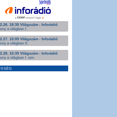
2.26. 18:35 Világszám - Inforádió
ony a világban I.
2.27. 10:05 Világszám - Inforádió
ony a világban II.
2.28. 10:35 Világszám - Inforádió
ony a világban I. ism.
ÖSSÉG