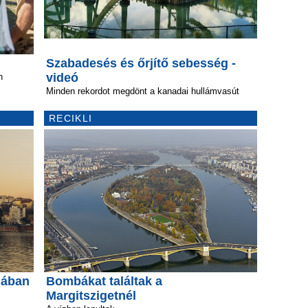
Szabadesés és őrjítő sebesség -
videó
n
Minden rekordot megdönt a kanadai hullámvasút
RECIKLI
iában
Bombákat találtak a
Margitszigetnél