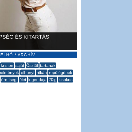
PSÉG ÉS KITARTÁS
ELHŐ / ARCHÍV
kristen
saját
Ősztől
tartanak
oélmények
elhunyt
ritkán
repülőgépek
érettségi
élet
legendája
20ig
kisokos