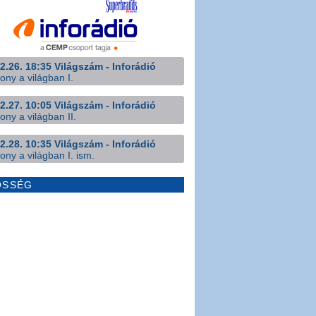
2.26. 18:35 Világszám - Inforádió
ony a világban I.
2.27. 10:05 Világszám - Inforádió
ony a világban II.
2.28. 10:35 Világszám - Inforádió
ony a világban I. ism.
ÖSSÉG