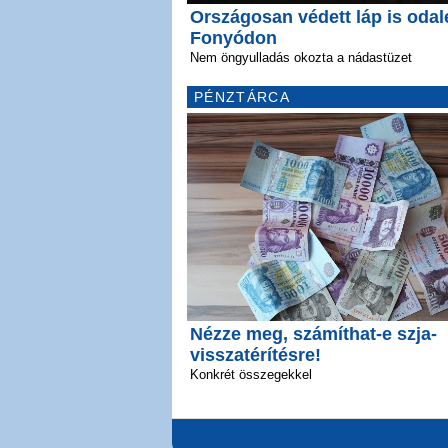
Országosan védett láp is odal
Fonyódon
Nem öngyulladás okozta a nádastüzet
PÉNZTÁRCA
Nézze meg, számíthat-e szja-
visszatérítésre!
Konkrét összegekkel