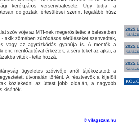
gi kerékpáros versenybalesete. Úgy tudja, a
tosan dolgoztak, értesülései szerint legalább húsz
2025.1
lat szóvivője az MTI-nek megerősítette: a balesetben
Karács
nő - akik zömében zúzódásos sérüléseket szenvedtek,
rés vagy az agyrázkódás gyanúja is. A mentők a
2025.1
kilenc mentőautóval érkeztek, a sérülteket az ajkai, a
Karács
zakba vitték - tette hozzá.
2025.1
Karács
nyság ügyeletes szóvivője arról tájékoztatott: a
gyeztetett útvonalán történt. A résztvevők a kijelölt
KÖZ
ltak közlekedni az úttest jobb oldalán, a nagyobb
 kísérték.
© vilagszam.hu