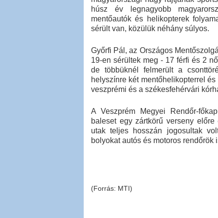
húsz év legnagyobb magyarorszá
mentőautók és helikopterek folyama
sérült van, közülük néhány súlyos.
Győrfi Pál, az Országos Mentőszolgá
19-en sérültek meg - 17 férfi és 2 
de többüknél felmerült a csonttö
helyszínre két mentőhelikopterrel és 
veszprémi és a székesfehérvári kórhá
A Veszprém Megyei Rendőr-főkapitá
baleset egy zártkörű verseny előre e
utak teljes hosszán jogosultak vo
bolyokat autós és motoros rendőrök is
(Forrás: MTI)