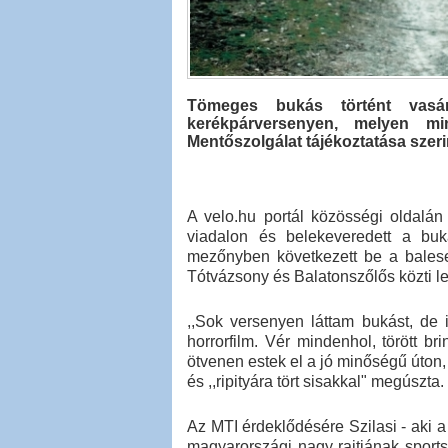
Tömeges bukás történt vasá
kerékpárversenyen, melyen m
Mentőszolgálat tájékoztatása szeri
A velo.hu portál közösségi oldalán 
viadalon és belekeveredett a buk
mezőnyben következett be a baleset
Tótvázsony és Balatonszőlős közti l
,,Sok versenyen láttam bukást, de 
horrorfilm. Vér mindenhol, törött br
ötvenen estek el a jó minőségű úto
és ,,ripityára tört sisakkal" megúszta.
Az MTI érdeklődésére Szilasi - aki a
magyarországi nagy rajtjának sports