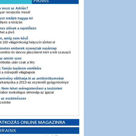
PIKÁNS
an most az Adrián?
yar recepciós mesél
ost inkább hagyja ki!
élyes a túrázás
etes ülések a repülőkön
ehet a jövő
en, amíg nem késő
t 100 világörökségi helyszín tűnhet el
enetes emberek szavaztak vasárnap
entést és táncos játszóteret kért a két szavazó
 az amish szex
ombolás után csak a férj
s Tamás barátom emlékére
 a műrepülő világbajnok
anövény válthatja ki az antibiotikumokat
sarkantyúka a 2013-as esztendő gyógynövénye
 - Nem lehet méregteleníteni a testünket
ábor toxikológus elmondja az igazat
n az eszkimószex
lcsönbe
ORAINK