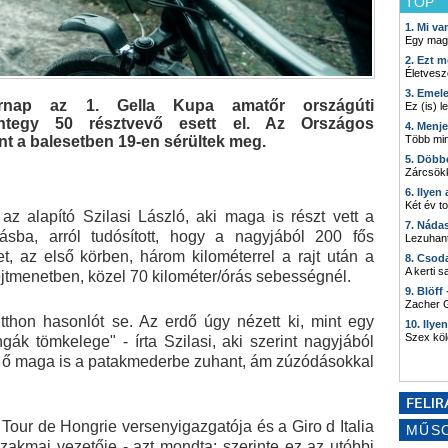
TOP
1. Mi v
Egy mag
2. Ezt m
Életvesz
3. Emel
rnap az 1. Gella Kupa amatőr országúti
Ez (is) l
integy 50 résztvevő esett el. Az Országos
4. Menj
Több min
nt a balesetben 19-en sérültek meg.
5. Döbb
Zárcsökk
6. Ilyen
Két év t
az alapító Szilasi László, aki maga is részt vett a
7. Náda
ásba, arról tudósított, hogy a nagyjából 200 fős
Lezuhant
, az első körben, három kilométerrel a rajt után a
8. Csod
A kerti 
ejtmenetben, közel 70 kilométer/órás sebességnél.
9. Blöff
Zacher G
itthon hasonlót se. Az erdő úgy nézett ki, mint egy
10. Ilye
Szex kö
ingák tömkelege" - írta Szilasi, aki szerint nagyjából
n, ő maga is a patakmederbe zuhant, ám zúzódásokkal
 Tour de Hongrie versenyigazgatója és a Giro d Italia
MŰS
zakmai vezetője - azt mondta: szerinte ez az utóbbi