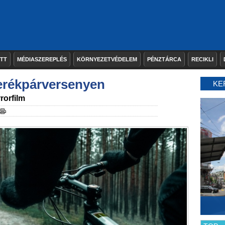
ETT
MÉDIASZEREPLÉS
KÖRNYEZETVÉDELEM
PÉNZTÁRCA
RECIKLI
kerékpárversenyen
KE
rorfilm