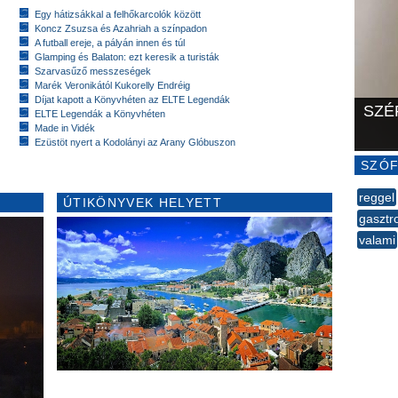
Egy hátizsákkal a felhőkarcolók között
Koncz Zsuzsa és Azahriah a színpadon
A futball ereje, a pályán innen és túl
Glamping és Balaton: ezt keresik a turisták
Szarvasűző messzeségek
Marék Veronikától Kukorelly Endréig
Díjat kapott a Könyvhéten az ELTE Legendák
SZÉ
ELTE Legendák a Könyvhéten
Made in Vidék
Ezüstöt nyert a Kodolányi az Arany Glóbuszon
SZÓF
reggel
ÚTIKÖNYVEK HELYETT
gasztr
valami
--