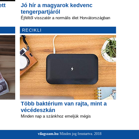
ett
Jó hír a magyarok kedvenc
tengerpartjáról
Éjféltől visszatér a normális élet Horvátországban
RECIKLI
Több baktérium van rajta, mint a
vécédeszkán
Minden nap a szánkhoz emeljük mégis
vilagszam.hu
Minden jog fenntartva. 2018