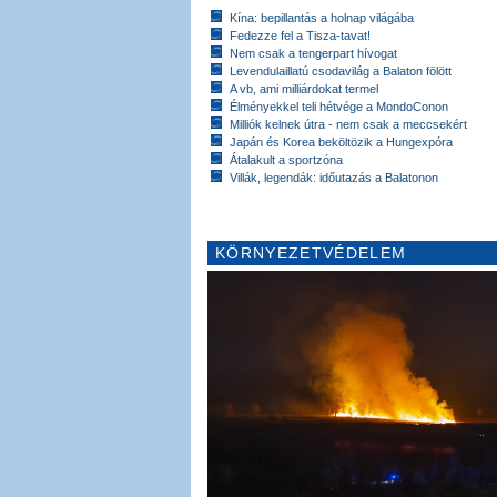
Kína: bepillantás a holnap világába
Fedezze fel a Tisza-tavat!
Nem csak a tengerpart hívogat
Levendulaillatú csodavilág a Balaton fölött
A vb, ami milliárdokat termel
Élményekkel teli hétvége a MondoConon
Milliók kelnek útra - nem csak a meccsekért
Japán és Korea beköltözik a Hungexpóra
Átalakult a sportzóna
Villák, legendák: időutazás a Balatonon
KÖRNYEZETVÉDELEM