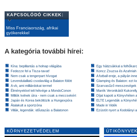
KAPCSOLÓDÓ CIKKEK:
Miss Franciaország, afrikai
gyökerekkel
A kategória további hírei:
Kína: bepillantás a holnap világába
Egy hátizsákkal a felhőkarc
Fedezze fel a Tisza-tavat!
Koncz Zsuzsa és Azahriah
Nem csak a tengerpart hívogat
A futball ereje, a pályán inn
Levendulaillatú csodavilág a Balaton fölött
Glamping és Balaton: ezt ke
A vb, ami milliárdokat termel
Szarvasűző messzeségek
Élményekkel teli hétvége a MondoConon
Marék Veronikától Kukorell
Milliók kelnek útra - nem csak a meccsekért
Díjat kapott a Könyvhéten
Japán és Korea beköltözik a Hungexpóra
ELTE Legendák a Könyvhé
Átalakult a sportzóna
Made in Vidék
Villák, legendák: időutazás a Balatonon
Ezüstöt nyert a Kodolányi
KÖRNYEZETVÉDELEM
ÚTIKÖNYVEK