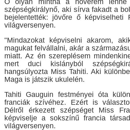
Ő olyan mintha a nővérem lenne
szépségkirálynő, aki sírva fakadt a bo
bejelentették: jövőre ő képviselheti
világversenyen.
"Mindazokat képviselni akarom, aki
magukat felvállalni, akár a származásu
miatt. Az én szereplésem mindenkin
mert duci kislányból szépségkir
hangsúlyozta Miss Tahiti. Aki különb
Maga is játszik ukulelén.
Tahiti Gauguin festményei óta külö
franciák szívéhez. Ezért is választ
Délről érkezett szépséget Miss Fr
képviselje a sokszínű francia társa
világversenyen.