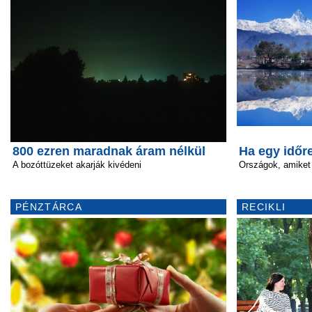
800 ezren maradnak áram nélkül
Ha egy időr
A bozóttüzeket akarják kivédeni
Országok, amike
PÉNZTÁRCA
RECIKLI