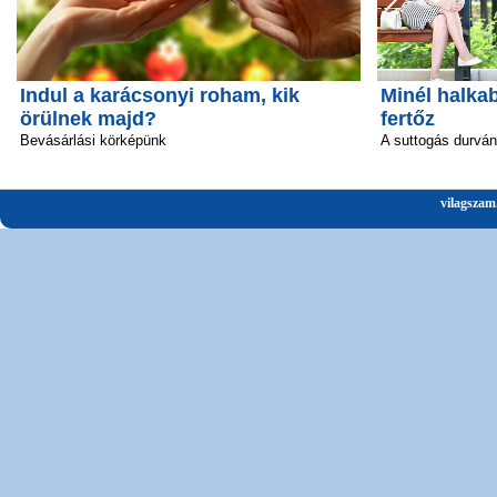
Indul a karácsonyi roham, kik
Minél halka
örülnek majd?
fertőz
Bevásárlási körképünk
A suttogás durván 
vilagszam