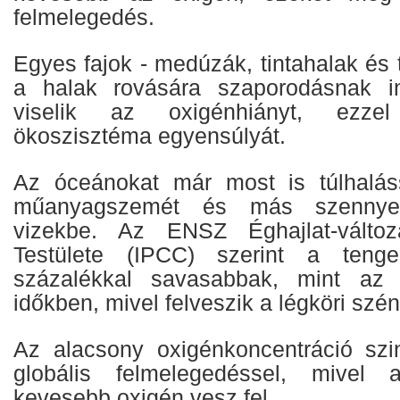
felmelegedés.
Egyes fajok - medúzák, tintahalak és 
a halak rovására szaporodásnak in
viselik az oxigénhiányt, ezzel
ökoszisztéma egyensúlyát.
Az óceánokat már most is túlhalás
műanyagszemét és más szennye
vizekbe. Az ENSZ Éghajlat-változ
Testülete (IPCC) szerint a teng
százalékkal savasabbak, mint az i
időkben, mivel felveszik a légköri szén
Az alacsony oxigénkoncentráció szi
globális felmelegedéssel, mivel
kevesebb oxigén vesz fel.