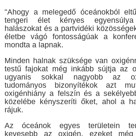
"Ahogy a melegedő óceánokból eltű
tengeri élet kényes egyensúly
halászokat és a partvidéki közösségek
életbe vágó fontosságúak a konfere
mondta a lapnak.
Minden halnak szüksége van oxigén
testű fajokat még inkább sújtja az o
ugyanis sokkal nagyobb az ox
tudományos bizonyítékok azt mu
oxigénhiány a felszín és a sekélyeb
közelébe kényszeríti őket, ahol a h
rájuk.
Az óceánok egyes területein ter
kevesebb az oxigén, ezeket még 