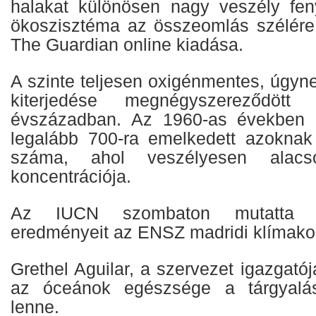
halakat különösen nagy veszély fen
ökoszisztéma az összeomlás szélére s
The Guardian online kiadása.
A szinte teljesen oxigénmentes, úgyn
kiterjedése megnégyszereződött
évszázadban. Az 1960-as években az
legalább 700-ra emelkedett azoknak
száma, ahol veszélyesen alac
koncentrációja.
Az IUCN szombaton mutatta b
eredményeit az ENSZ madridi klímakon
Grethel Aguilar, a szervezet igazgatój
az óceánok egészsége a tárgyalás
lenne.