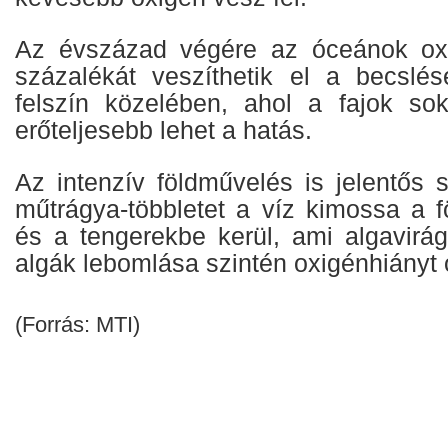
Az évszázad végére az óceánok oxi
százalékát veszíthetik el a becslé
felszín közelében, ahol a fajok so
erőteljesebb lehet a hatás.
Az intenzív földművelés is jelentős s
műtrágya-többletet a víz kimossa a f
és a tengerekbe kerül, ami algavirá
algák lebomlása szintén oxigénhiányt 
(Forrás: MTI)