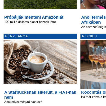
Próbálják menteni Amazóniát
Ahol termés
Afrikában
100 millió dolláros alapot hoznak létre
Az észszerűség m
PÉNZTÁRCA
RECIKLI
A Starbucksnak sikerült, a FIAT-nak
Koccintás o
nem
Ha már zárva a k
Adókedvezményről van szó