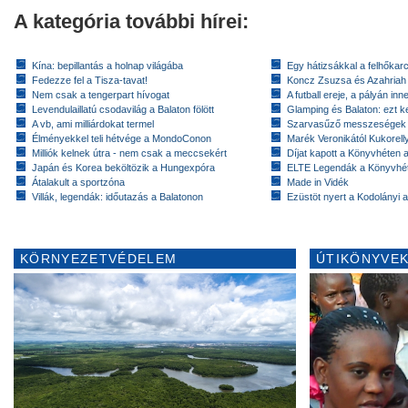
A kategória további hírei:
Kína: bepillantás a holnap világába
Egy hátizsákkal a felhőkarc
Fedezze fel a Tisza-tavat!
Koncz Zsuzsa és Azahriah
Nem csak a tengerpart hívogat
A futball ereje, a pályán inn
Levendulaillatú csodavilág a Balaton fölött
Glamping és Balaton: ezt ke
A vb, ami milliárdokat termel
Szarvasűző messzeségek
Élményekkel teli hétvége a MondoConon
Marék Veronikától Kukorell
Milliók kelnek útra - nem csak a meccsekért
Díjat kapott a Könyvhéten
Japán és Korea beköltözik a Hungexpóra
ELTE Legendák a Könyvhé
Átalakult a sportzóna
Made in Vidék
Villák, legendák: időutazás a Balatonon
Ezüstöt nyert a Kodolányi
KÖRNYEZETVÉDELEM
ÚTIKÖNYVEK