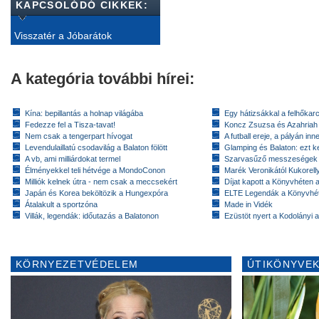
KAPCSOLÓDÓ CIKKEK:
Visszatér a Jóbarátok
A kategória további hírei:
Kína: bepillantás a holnap világába
Egy hátizsákkal a felhőkarc
Fedezze fel a Tisza-tavat!
Koncz Zsuzsa és Azahriah
Nem csak a tengerpart hívogat
A futball ereje, a pályán inn
Levendulaillatú csodavilág a Balaton fölött
Glamping és Balaton: ezt ke
A vb, ami milliárdokat termel
Szarvasűző messzeségek
Élményekkel teli hétvége a MondoConon
Marék Veronikától Kukorell
Milliók kelnek útra - nem csak a meccsekért
Díjat kapott a Könyvhéten
Japán és Korea beköltözik a Hungexpóra
ELTE Legendák a Könyvhé
Átalakult a sportzóna
Made in Vidék
Villák, legendák: időutazás a Balatonon
Ezüstöt nyert a Kodolányi
KÖRNYEZETVÉDELEM
ÚTIKÖNYVEK