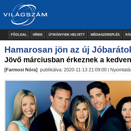
FŐOLDAL
HÍREK
ÚTIKÖNYVEK HELYETT
MÉDIASZEREPLÉS
KÖ
Hamarosan jön az új Jóbaráto
Jövő márciusban érkeznek a kedve
[Farmosi Nóra]
publikálva: 2020-11-13 21:09:00 |
Nyomtatá