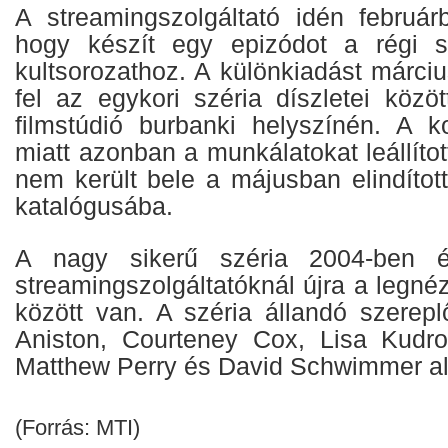
A streamingszolgáltató idén februárb
hogy készít egy epizódot a régi s
kultsorozathoz. A különkiadást márci
fel az egykori széria díszletei közö
filmstúdió burbanki helyszínén. A ko
miatt azonban a munkálatokat leállítot
nem került bele a májusban elindíto
katalógusába.
A nagy sikerű széria 2004-ben 
streamingszolgáltatóknál újra a legn
között van. A széria állandó szerepl
Aniston, Courteney Cox, Lisa Kudro
Matthew Perry és David Schwimmer al
(Forrás: MTI)