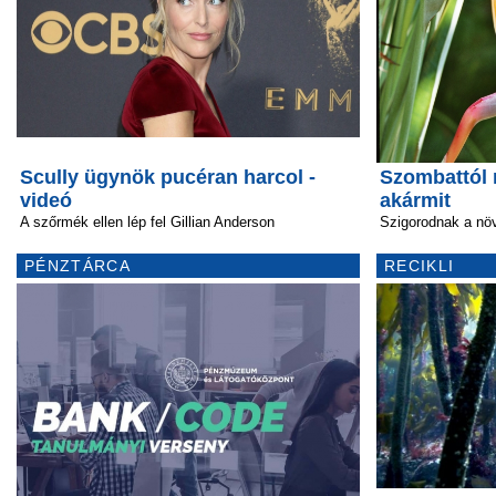
Scully ügynök pucéran harcol -
Szombattól
videó
akármit
A szőrmék ellen lép fel Gillian Anderson
Szigorodnak a nö
PÉNZTÁRCA
RECIKLI