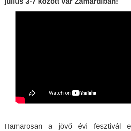
július 3-7 között vár Zamárdiban!
Hamarosan a jövő évi fesztivál els