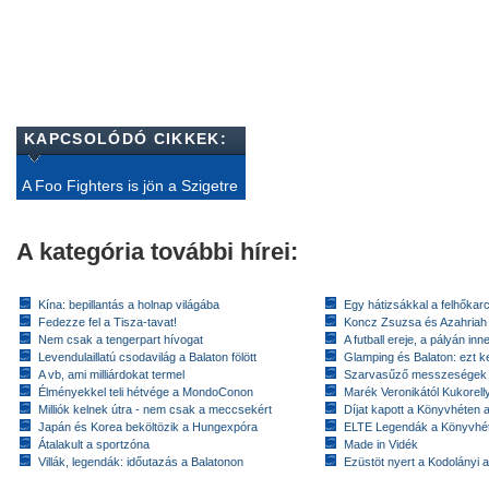
KAPCSOLÓDÓ CIKKEK:
A Foo Fighters is jön a Szigetre
A kategória további hírei:
Kína: bepillantás a holnap világába
Egy hátizsákkal a felhőkarc
Fedezze fel a Tisza-tavat!
Koncz Zsuzsa és Azahriah
Nem csak a tengerpart hívogat
A futball ereje, a pályán inn
Levendulaillatú csodavilág a Balaton fölött
Glamping és Balaton: ezt ke
A vb, ami milliárdokat termel
Szarvasűző messzeségek
Élményekkel teli hétvége a MondoConon
Marék Veronikától Kukorell
Milliók kelnek útra - nem csak a meccsekért
Díjat kapott a Könyvhéten
Japán és Korea beköltözik a Hungexpóra
ELTE Legendák a Könyvhé
Átalakult a sportzóna
Made in Vidék
Villák, legendák: időutazás a Balatonon
Ezüstöt nyert a Kodolányi