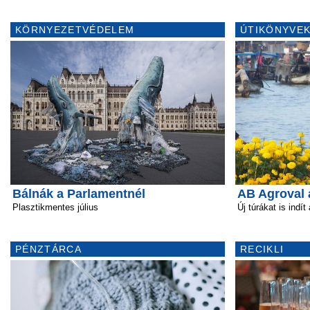
KÖRNYEZETVÉDELEM
ÚTIKÖNYVEK
Bálnák a Parlamentnél
AB Agroval 
Plasztikmentes július
Új túrákat is indít
PÉNZTÁRCA
RECIKLI