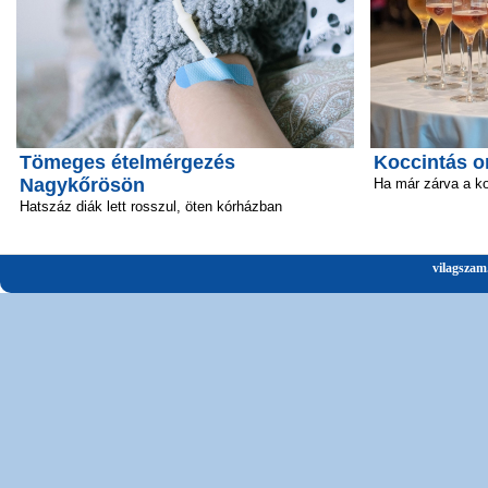
Tömeges ételmérgezés
Koccintás o
Nagykőrösön
Ha már zárva a k
Hatszáz diák lett rosszul, öten kórházban
vilagszam