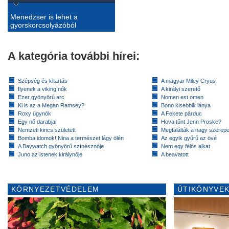
Menedzser is lehet a
gyorskorcsolyázóból
A kategória további hírei:
Szépség és kitartás
A magyar Miley Cryus
Ilyenek a viking nők
A királyi szerető
Ezer gyönyörű arc
Nomen est omen
Ki is az a Megan Ramsey?
Bono kisebbik lánya
Roxy ügynök
A Fekete párduc
Egy nő darabjai
Hova tűnt Jenn Proske?
Nemzeti kincs született
Megtalálták a nagy szerep
Bomba idomok! Nina a természet lágy ölén
Az egyik gyűrű az övé
A Baywatch gyönyörű színésznője
Nem egy félős alkat
Juno az istenek királynője
A beavatott
KÖRNYEZETVÉDELEM
ÚTIKÖNYVEK