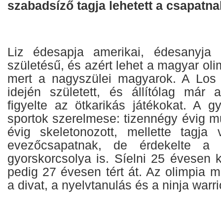
szabadsíző tagja lehetett a csapatna
Liz édesapja amerikai, édesanyja 
születésű, és azért lehet a magyar oli
mert a nagyszülei magyarok. A Los 
idején született, és állítólag már
figyelte az ötkarikás játékokat. A g
sportok szerelmese: tizennégy évig mű
évig skeletonozott, mellette tagja
evezőcsapatnak, de érdekelte a
gyorskorcsolya is. Síelni 25 évesen ke
pedig 27 évesen tért át. Az olimpia m
a divat, a nyelvtanulás és a ninja warr