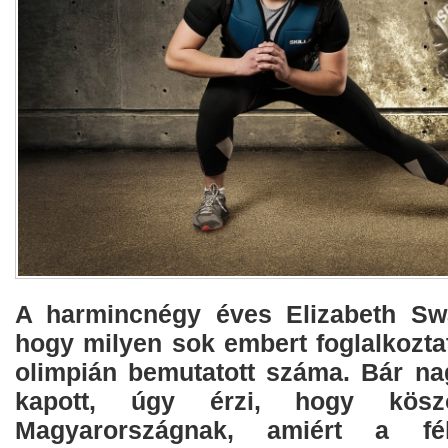
A harmincnégy éves Elizabeth Swa
hogy milyen sok embert foglalkoztat 
olimpián bemutatott száma. Bár nag
kapott, úgy érzi, hogy köszön
Magyarországnak, amiért a fél