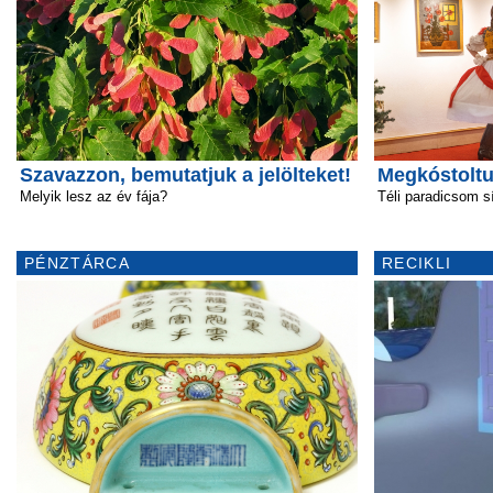
Szavazzon, bemutatjuk a jelölteket!
Megkóstoltu
Melyik lesz az év fája?
Téli paradicsom s
PÉNZTÁRCA
RECIKLI