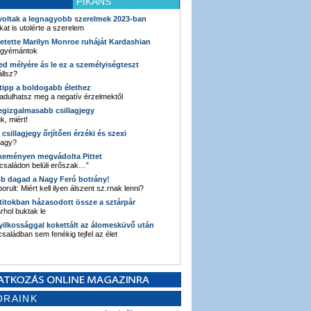
PIKÁNS
 voltak a legnagyobb szerelmek 2023-ban
kat is utolérte a szerelem
retette Marilyn Monroe ruháját Kardashian
 gyémántok
ked mélyére ás le ez a személyiségteszt
llsz?
i tipp a boldogabb élethez
adulhatsz meg a negatív érzelmektől
legizgalmasabb csillagjegy
k, miért!
3 csillagjegy őrjítően érzéki és szexi
vagy?
e keményen megvádolta Pittet
 családon belüli erőszak…”
bb dagad a Nagy Feró botrány!
orult: Miért kell ilyen álszent sz.rnak lenni?
 titokban házasodott össze a sztárpár
hol buktak le
yilkossággal kokettált az álomesküvő után
 családban sem fenékig tejfel az élet
ORAINK