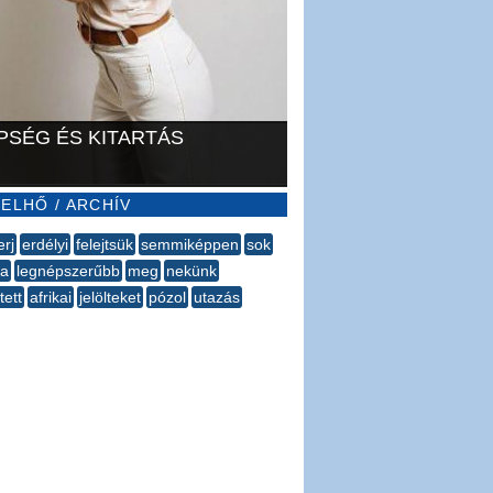
PSÉG ÉS KITARTÁS
ELHŐ / ARCHÍV
erj
erdélyi
felejtsük
semmiképpen
sok
da
legnépszerűbb
meg
nekünk
tett
afrikai
jelölteket
pózol
utazás