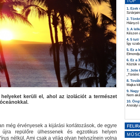
TOP
1. Ezek
Sztárjain
2. Tönk
Hiányzó
3. A lel
Készen á
4. 5 tut
Így szab
5. Ez a 
Elmondju
6. Ez a 
Köztük 
7. Joli
„Történt
8. Tová
Majka kib
9. Nagy
Nem akár
elyeket kerüli el, ahol az izolációt a természet
, óceánokkal.
10. Öng
A királyi
an még érvényesek a kijárási korlátozások, de egyre
y újra repülőre ülhessenek és egzotikus helyen
MŰS
Vírus nélkül. Ami csak a világ olyan helyszínein volna