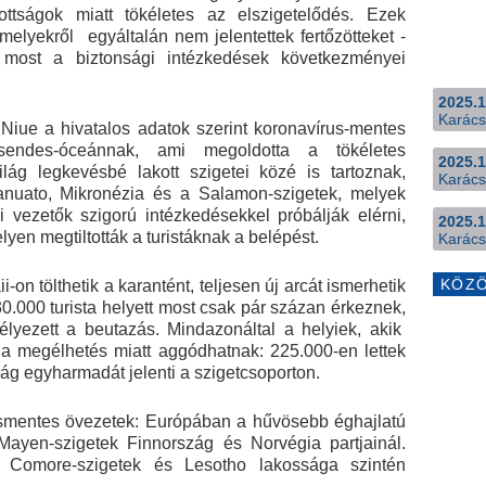
ottságok miatt tökéletes az elszigetelődés. Ezek
melyekről egyáltalán nem jelentettek fertőzötteket -
 most a biztonsági intézkedések következményei
2025.1
Karács
 Niue a hivatalos adatok szerint koronavírus-mentes
endes-óceánnak, ami megoldotta a tökéletes
2025.1
lág legkevésbé lakott szigetei közé is tartoznak,
Karács
nuato, Mikronézia és a Salamon-szigetek, melyek
i vezetők szigorú intézkedésekkel próbálják elérni,
2025.1
lyen megtiltották a turistáknak a belépést.
Karács
KÖZ
on tölthetik a karantént, teljesen új arcát ismerhetik
0.000 turista helyett most csak pár százan érkeznek,
élyezett a beutazás. Mindazonáltal a helyiek, akik
 a megélhetés miatt aggódhatnak: 225.000-en lettek
ág egyharmadát jelenti a szigetcsoporton.
usmentes övezetek: Európában a hűvösebb éghajlatú
Mayen-szigetek Finnország és Norvégia partjainál.
a Comore-szigetek és Lesotho lakossága szintén