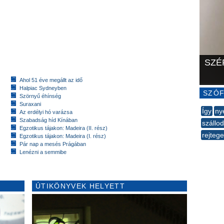
SZÉ
Ahol 51 éve megállt az idő
Halpiac Sydneyben
SZÓF
Szörnyű éhínség
Suraxani
Így
ny
Az erdélyi hó varázsa
Szabadság híd Kínában
szállo
Egzotikus tájakon: Madeira (II. rész)
rejtege
Egzotikus tájakon: Madeira (I. rész)
Pár nap a mesés Prágában
--
Lenézni a semmibe
ÚTIKÖNYVEK HELYETT