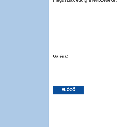
megúszták eddig a fertőzéseket.
Galéria:
ELŐZŐ