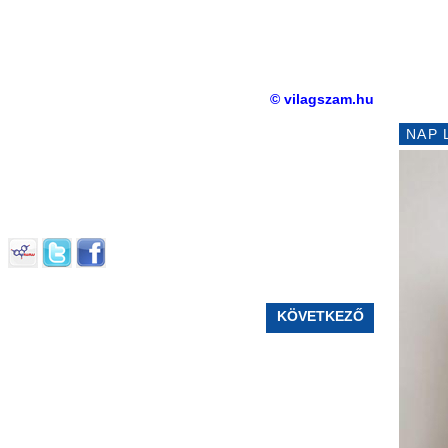
© vilagszam.hu
NAP 
KÖVETKEZŐ