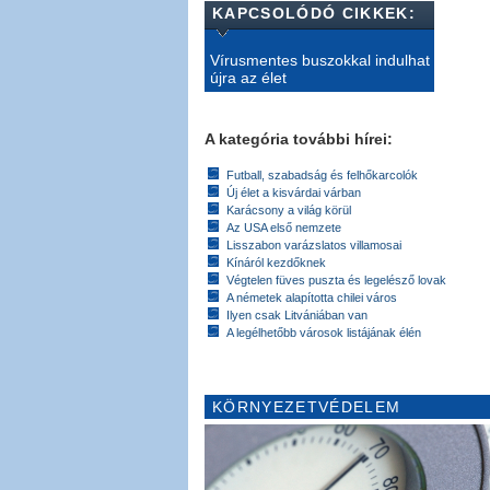
KAPCSOLÓDÓ CIKKEK:
Vírusmentes buszokkal indulhat
újra az élet
A kategória további hírei:
Futball, szabadság és felhőkarcolók
Új élet a kisvárdai várban
Karácsony a világ körül
Az USA első nemzete
Lisszabon varázslatos villamosai
Kínáról kezdőknek
Végtelen füves puszta és legelésző lovak
A németek alapította chilei város
Ilyen csak Litvániában van
A legélhetőbb városok listájának élén
KÖRNYEZETVÉDELEM