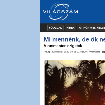
FŐOLDAL
HÍREK
ÚTIKÖNYVEK HELY
Mi mennénk, de ők 
Vírusmentes szigetek
[Kail]
publikálva: 2020-05-05 11:55:00 |
Nyomtatás