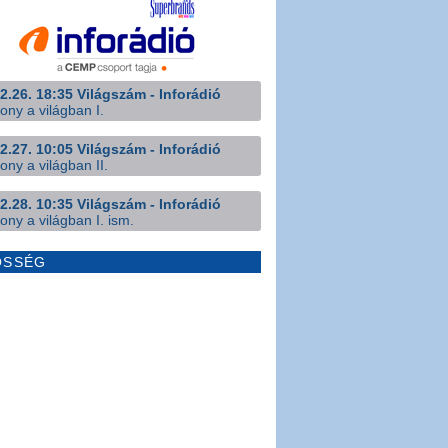
2.26. 18:35 Világszám - Inforádió
ony a világban I.
2.27. 10:05 Világszám - Inforádió
ony a világban II.
2.28. 10:35 Világszám - Inforádió
ony a világban I. ism.
ÖSSÉG