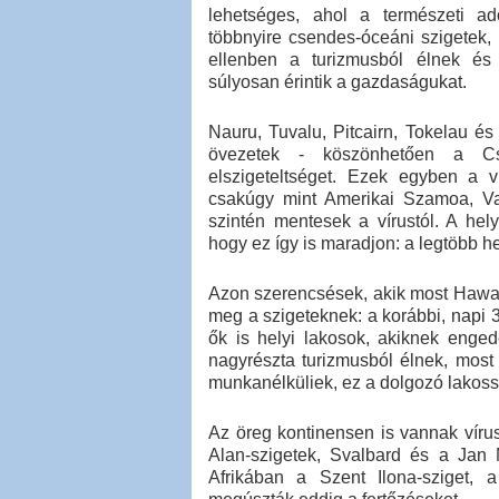
lehetséges, ahol a természeti ad
többnyire csendes-óceáni szigetek, 
ellenben a turizmusból élnek és
súlyosan érintik a gazdaságukat.
Nauru, Tuvalu, Pitcairn, Tokelau és
övezetek - köszönhetően a Cs
elszigeteltséget. Ezek egyben a vi
csakúgy mint Amerikai Szamoa, Va
szintén mentesek a vírustól. A hely
hogy ez így is maradjon: a legtöbb he
Azon szerencsések, akik most Hawaii-
meg a szigeteknek: a korábbi, napi 3
ők is helyi lakosok, akiknek enged
nagyrészta turizmusból élnek, most
munkanélküliek, ez a dolgozó lakoss
Az öreg kontinensen is vannak vír
Alan-szigetek, Svalbard és a Jan 
Afrikában a Szent Ilona-sziget, 