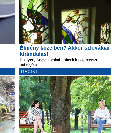
Élmény közelben? Akkor szlovákiai
kirándulás!
Pöstyén, Nagyszombat - úticélok egy hosszú
hétvégére
RECIKLI